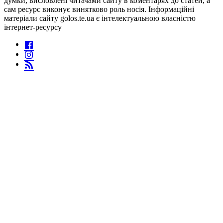
думки, висловлені читачами сайту в коментарях до статей, а
сам ресурс виконує винятково роль носія. Інформаційні
матеріали сайту golos.te.ua є інтелектуальною власністю
інтернет-ресурсу