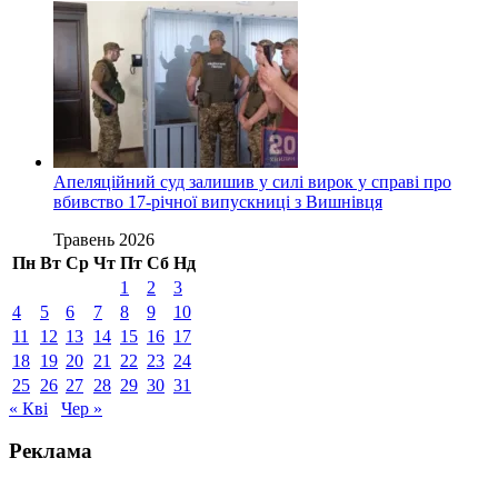
Апеляційний суд залишив у силі вирок у справі про
вбивство 17-річної випускниці з Вишнівця
Травень 2026
Пн
Вт
Ср
Чт
Пт
Сб
Нд
1
2
3
4
5
6
7
8
9
10
11
12
13
14
15
16
17
18
19
20
21
22
23
24
25
26
27
28
29
30
31
« Кві
Чер »
Реклама