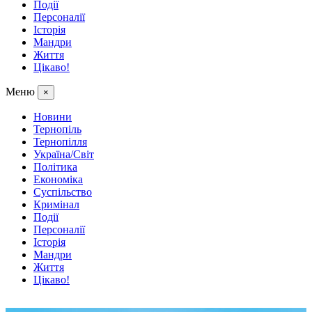
Події
Персоналії
Історія
Мандри
Життя
Цікаво!
Меню
×
Новини
Тернопіль
Тернопілля
Україна/Світ
Політика
Економіка
Суспільство
Кримінал
Події
Персоналії
Історія
Мандри
Життя
Цікаво!