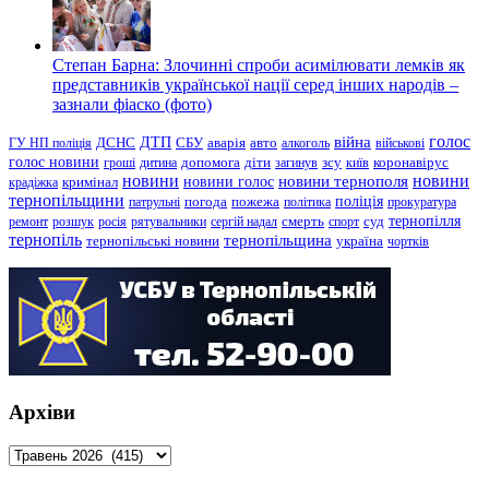
Степан Барна: Злочинні спроби асимілювати лемків як
представників української нації серед інших народів –
зазнали фіаско (фото)
голос
війна
ДТП
ГУ НП поліція
ДСНС
СБУ
аварія
авто
алкоголь
військові
голос новини
зсу
гроші
дитина
допомога
діти
загинув
київ
коронавірус
новини
новини тернополя
новини
новини голос
кримінал
крадіжка
тернопільщини
поліція
патрульні
погода
пожежа
політика
прокуратура
тернопілля
суд
ремонт
розшук
росія
рятувальники
сергій надал
смерть
спорт
тернопіль
тернопільщина
україна
тернопільські новини
чортків
Архіви
Архіви