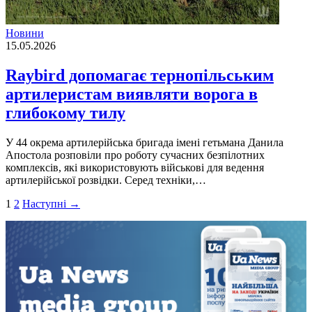
Новини
15.05.2026
Raybird допомагає тернопільським
артилеристам виявляти ворога в
глибокому тилу
У 44 окрема артилерійська бригада імені гетьмана Данила
Апостола розповіли про роботу сучасних безпілотних
комплексів, які використовують військові для ведення
артилерійської розвідки. Серед техніки,…
Пагінація
1
2
Наступні →
записів