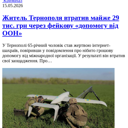
Кримінал
15.05.2026
Житель Тернополя втратив майже 29
тис. грн через фейкову «допомогу від
ООН»
У Тернополі 65-річний чоловік став жертвою інтернет-
шахраїв, повіривши у повідомлення про нібито грошову
допомогу від міжнародної організації. У результаті він втратив
свої заощадження. Про…