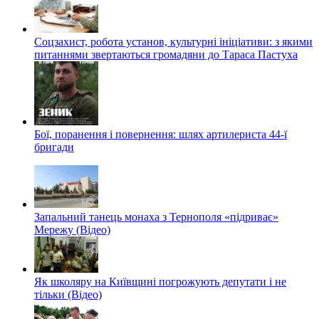
Соцзахист, робота установ, культурні ініціативи: з якими
питаннями звертаються громадяни до Тараса Пастуха
Бої, поранення і повернення: шлях артилериста 44-ї
бригади
Запальний танець монаха з Тернополя «підриває»
Мережу (Відео)
Як школяру на Київщині погрожують депутати і не
тільки (Відео)