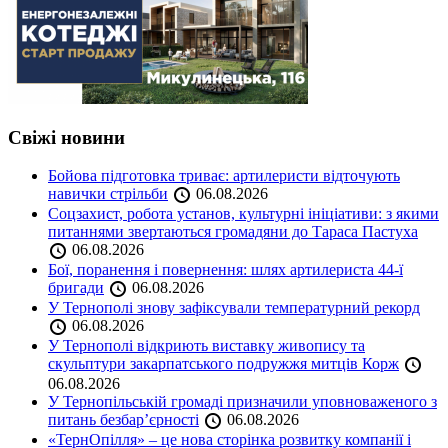
Свіжі новини
Бойова підготовка триває: артилеристи відточують
навички стрільби
06.08.2026
Соцзахист, робота установ, культурні ініціативи: з якими
питаннями звертаються громадяни до Тараса Пастуха
06.08.2026
Бої, поранення і повернення: шлях артилериста 44-ї
бригади
06.08.2026
У Тернополі знову зафіксували температурний рекорд
06.08.2026
У Тернополі відкриють виставку живопису та
скульптури закарпатського подружжя митців Корж
06.08.2026
У Тернопільській громаді призначили уповноваженого з
питань безбар’єрності
06.08.2026
«ТернОпілля» – це нова сторінка розвитку компанії і