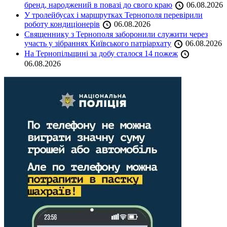
бренд, народжений в повазі до свого краю
06.08.2026
У тролейбусах і маршрутках Тернополя перевірили
роботу кондиціонерів
06.08.2026
Священнику з Тернополя заборонили служити через
участь у зібраннях Київського патріархату
06.08.2026
На Тернопільщині за добу сталося 14 пожеж
06.08.2026