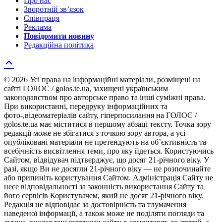
Про нас
Зворотній зв’язок
Співпраця
Реклама
Повідомити новину
Редакційна політика
© 2026 Усі права на інформаційні матеріали, розміщені на
сайті ГОЛОС / golos.te.ua, захищені українським
законодавством про авторське право та інші суміжні права.
При використанні, передруку інформаційних та
фото-,відеоматеріалів сайту, гіперпосилання на ГОЛОС /
golos.te.ua має міститися в першому абзаці тексту. Точка зору
редакції може не збігатися з точкою зору автора, а усі
опубліковані матеріали не претендують на об’єктивність та
всебічність висвітлення теми, про яку йдеться. Користуючись
Сайтом, відвідувач підтверджує, що досяг 21-річного віку. У
разі, якщо Ви не досягли 21-річного віку — не розпочинайте
або припиніть користування Сайтом. Адміністрація Сайту не
несе відповідальності за законність використання Сайту та
його сервісів Користувачем, який не досяг 21-річного віку.
Редакція не відповідає за достовірність та тлумачення
наведеної інформації, а також може не поділяти погляди та