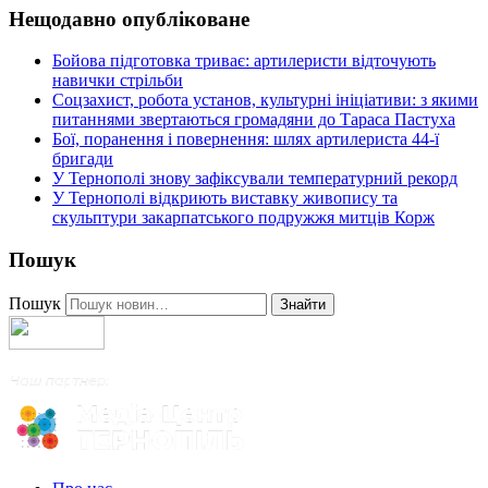
Нещодавно опубліковане
Бойова підготовка триває: артилеристи відточують
навички стрільби
Соцзахист, робота установ, культурні ініціативи: з якими
питаннями звертаються громадяни до Тараса Пастуха
Бої, поранення і повернення: шлях артилериста 44-ї
бригади
У Тернополі знову зафіксували температурний рекорд
У Тернополі відкриють виставку живопису та
скульптури закарпатського подружжя митців Корж
Пошук
Пошук
Знайти