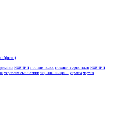
о (фото)
новини
новини тернополя
новини
новини голос
кримінал
ль
тернопільщина
україна
тернопільські новини
чортків