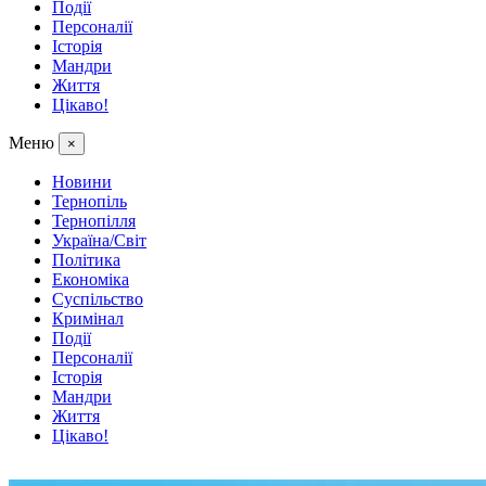
Події
Персоналії
Історія
Мандри
Життя
Цікаво!
Меню
×
Новини
Тернопіль
Тернопілля
Україна/Світ
Політика
Економіка
Суспільство
Кримінал
Події
Персоналії
Історія
Мандри
Життя
Цікаво!