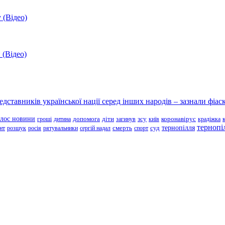
 (Відео)
 (Відео)
ставників української нації серед інших народів – зазнали фіаск
олос новини
зсу
гроші
дитина
допомога
діти
загинув
київ
коронавірус
крадіжка
тернопі
тернопілля
суд
нт
розшук
росія
рятувальники
сергій надал
смерть
спорт