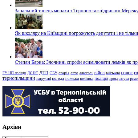
Запальний танець монаха з Тернополя «підриває» Мережу
Як школяру на Київщині погрожують депутати і не тільки
Степан Барна: Злочинні спроби асимілювати лемків як пред
голос
війна
г
ДТП
ГУ НП поліція
ДСНС
СБУ
аварія
авто
алкоголь
військові
тернопільщини
поліція
патрульні
погода
пожежа
політика
прокуратура
ремо
Архіви