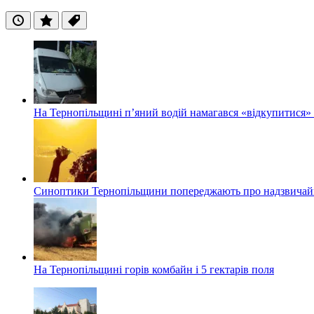
Останні
Популярні
Теги
На Тернопільщині п’яний водій намагався «відкупитися» в
Синоптики Тернопільщини попереджають про надзвичайн
На Тернопільщині горів комбайн і 5 гектарів поля