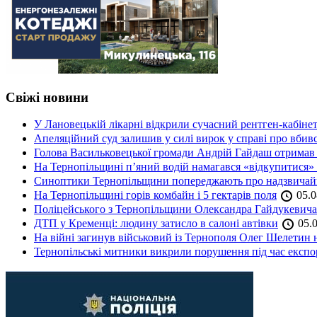
Свіжі новини
У Лановецькій лікарні відкрили сучасний рентген-кабінет
Апеляційний суд залишив у силі вирок у справі про вбив
Голова Васильковецької громади Андрій Гайдаш отримав
На Тернопільщині п’яний водій намагався «відкупитися» в
Синоптики Тернопільщини попереджають про надзвичайн
На Тернопільщині горів комбайн і 5 гектарів поля
05.0
Поліцейського з Тернопільщини Олександра Гайдукевича 
ДТП у Кременці: людину затисло в салоні автівки
05.0
На війні загинув військовий із Тернополя Олег Шелетин 
Тернопільські митники викрили порушення під час експор