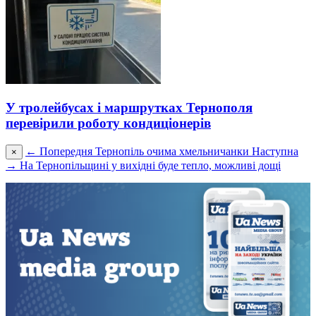
У тролейбусах і маршрутках Тернополя
перевірили роботу кондиціонерів
← Попередня
Тернопіль очима хмельничанки
Наступна
×
→
На Тернопільщині у вихідні буде тепло, можливі дощі