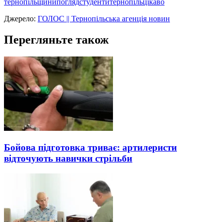
тернопільщини
погляд
студенти
тернопіль
цікаво
Джерело:
ГОЛОС || Тернопільська агенція новин
Перегляньте також
Бойова підготовка триває: артилеристи
відточують навички стрільби