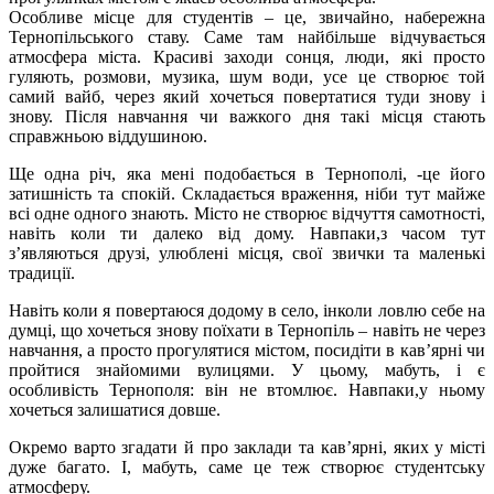
Особливе місце для студентів – це, звичайно, набережна
Тернопільського ставу. Саме там найбільше відчувається
атмосфера міста. Красиві заходи сонця, люди, які просто
гуляють, розмови, музика, шум води, усе це створює той
самий вайб, через який хочеться повертатися туди знову і
знову. Після навчання чи важкого дня такі місця стають
справжньою віддушиною.
Ще одна річ, яка мені подобається в Тернополі, -це його
затишність та спокій. Складається враження, ніби тут майже
всі одне одного знають. Місто не створює відчуття самотності,
навіть коли ти далеко від дому. Навпаки,з часом тут
з’являються друзі, улюблені місця, свої звички та маленькі
традиції.
Навіть коли я повертаюся додому в село, інколи ловлю себе на
думці, що хочеться знову поїхати в Тернопіль – навіть не через
навчання, а просто прогулятися містом, посидіти в кав’ярні чи
пройтися знайомими вулицями. У цьому, мабуть, і є
особливість Тернополя: він не втомлює. Навпаки,у ньому
хочеться залишатися довше.
Окремо варто згадати й про заклади та кав’ярні, яких у місті
дуже багато. І, мабуть, саме це теж створює студентську
атмосферу.