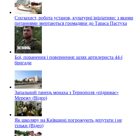
Соцзахист, робота установ, культурні ініціативи: з якими
питаннями звертаються громадяни до Тараса Пастуха
Бої, поранення і повернення: шлях артилериста 44-ї
бригади
Запальний танець монаха з Тернополя «підриває»
Мережу (Відео)
Як школяру на Київщині погрожують депутати і не
тільки (Відео)