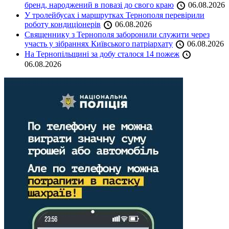
бренд, народжений в повазі до свого краю
06.08.2026
У тролейбусах і маршрутках Тернополя перевірили
роботу кондиціонерів
06.08.2026
Священнику з Тернополя заборонили служити через
участь у зібраннях Київського патріархату
06.08.2026
На Тернопільщині за добу сталося 14 пожеж
06.08.2026