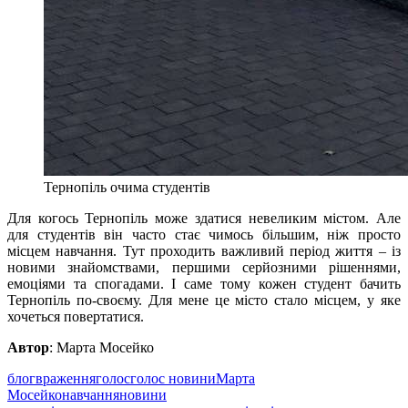
Тернопіль очима студентів
Для когось Тернопіль може здатися невеликим містом. Але
для студентів він часто стає чимось більшим, ніж просто
місцем навчання. Тут проходить важливий період життя – із
новими знайомствами, першими серйозними рішеннями,
емоціями та спогадами. І саме тому кожен студент бачить
Тернопіль по-своєму. Для мене це місто стало місцем, у яке
хочеться повертатися.
Автор
: Марта Мосейко
блог
враження
голос
голос новини
Марта
Мосейко
навчання
новини