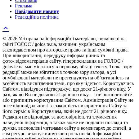
Співпраця
Реклама
Повідомити новину
Редакційна політика
© 2026 Усі права на інформаційні матеріали, розміщені на
сайті ГОЛОС / golos.te.ua, захищені українським
законодавством про авторське право та інші суміжні права.
При використанні, передруку інформаційних та
фото-,відеоматеріалів сайту, гіперпосилання на ГОЛОС /
golos.te.ua має міститися в першому абзаці тексту. Точка зору
редакції може не збігатися з точкою зору автора, а усі
опубліковані матеріали не претендують на об’єктивність та
всебічність висвітлення теми, про яку йдеться. Користуючись
Сайтом, відвідувач підтверджує, що досяг 21-річного віку. У
разі, якщо Ви не досягли 21-річного віку — не розпочинайте
або припиніть користування Сайтом. Адміністрація Сайту не
несе відповідальності за законність використання Сайту та
його сервісів Користувачем, який не досяг 21-річного віку.
Редакція не відповідає за достовірність та тлумачення
наведеної інформації, а також може не поділяти погляди та
думки, висловлені читачами сайту в коментарях до статей, а
сам ресурс виконує винятково роль носія. Інформаційні