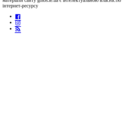
матеріали сайту golos.te.ua є інтелектуальною власністю
інтернет-ресурсу