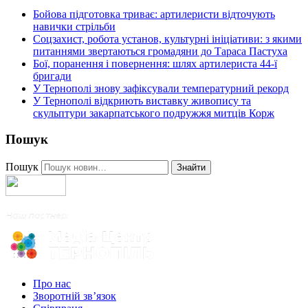
Бойова підготовка триває: артилеристи відточують
навички стрільби
Соцзахист, робота установ, культурні ініціативи: з якими
питаннями звертаються громадяни до Тараса Пастуха
Бої, поранення і повернення: шлях артилериста 44-ї
бригади
У Тернополі знову зафіксували температурний рекорд
У Тернополі відкриють виставку живопису та
скульптури закарпатського подружжя митців Корж
Пошук
Пошук
Знайти
Про нас
Зворотній зв’язок