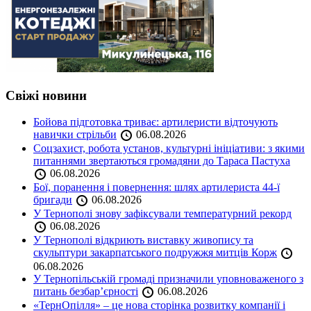
Свіжі новини
Бойова підготовка триває: артилеристи відточують
навички стрільби
06.08.2026
Соцзахист, робота установ, культурні ініціативи: з якими
питаннями звертаються громадяни до Тараса Пастуха
06.08.2026
Бої, поранення і повернення: шлях артилериста 44-ї
бригади
06.08.2026
У Тернополі знову зафіксували температурний рекорд
06.08.2026
У Тернополі відкриють виставку живопису та
скульптури закарпатського подружжя митців Корж
06.08.2026
У Тернопільській громаді призначили уповноваженого з
питань безбар’єрності
06.08.2026
«ТернОпілля» – це нова сторінка розвитку компанії і