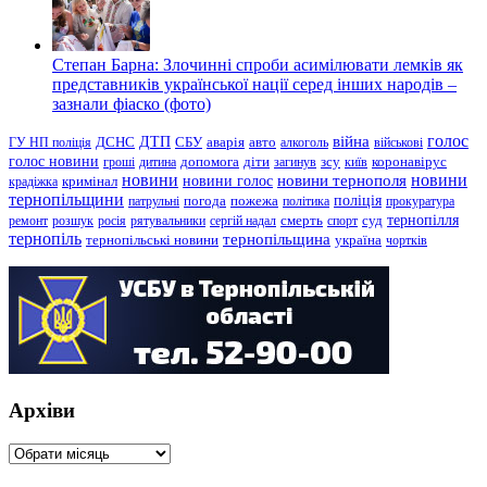
Степан Барна: Злочинні спроби асимілювати лемків як
представників української нації серед інших народів –
зазнали фіаско (фото)
голос
війна
ДТП
ГУ НП поліція
ДСНС
СБУ
аварія
авто
алкоголь
військові
голос новини
зсу
гроші
дитина
допомога
діти
загинув
київ
коронавірус
новини
новини тернополя
новини
новини голос
кримінал
крадіжка
тернопільщини
поліція
патрульні
погода
пожежа
політика
прокуратура
тернопілля
суд
ремонт
розшук
росія
рятувальники
сергій надал
смерть
спорт
тернопіль
тернопільщина
україна
тернопільські новини
чортків
Архіви
Архіви