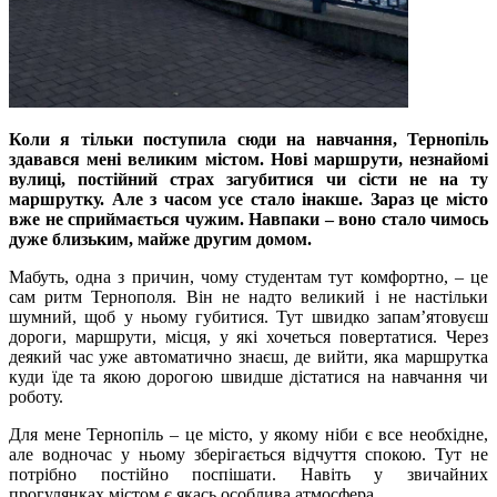
Коли я тільки поступила сюди на навчання, Тернопіль
здавався мені великим містом. Нові маршрути, незнайомі
вулиці, постійний страх загубитися чи сісти не на ту
маршрутку. Але з часом усе стало інакше. Зараз це місто
вже не сприймається чужим. Навпаки – воно стало чимось
дуже близьким, майже другим домом.
Мабуть, одна з причин, чому студентам тут комфортно, – це
сам ритм Тернополя. Він не надто великий і не настільки
шумний, щоб у ньому губитися. Тут швидко запам’ятовуєш
дороги, маршрути, місця, у які хочеться повертатися. Через
деякий час уже автоматично знаєш, де вийти, яка маршрутка
куди їде та якою дорогою швидше дістатися на навчання чи
роботу.
Для мене Тернопіль – це місто, у якому ніби є все необхідне,
але водночас у ньому зберігається відчуття спокою. Тут не
потрібно постійно поспішати. Навіть у звичайних
прогулянках містом є якась особлива атмосфера.