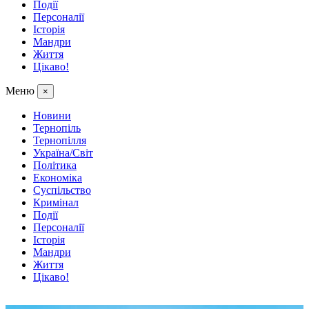
Події
Персоналії
Історія
Мандри
Життя
Цікаво!
Меню
×
Новини
Тернопіль
Тернопілля
Україна/Світ
Політика
Економіка
Суспільство
Кримінал
Події
Персоналії
Історія
Мандри
Життя
Цікаво!