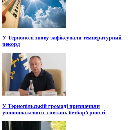
У Тернополі знову зафіксували температурний
рекорд
У Тернопільській громаді призначили
уповноваженого з питань безбар’єрності