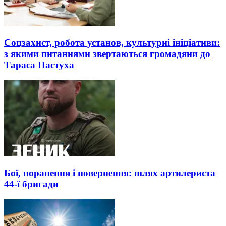
Соцзахист, робота установ, культурні ініціативи:
з якими питаннями звертаються громадяни до
Тараса Пастуха
Бої, поранення і повернення: шлях артилериста
44-ї бригади