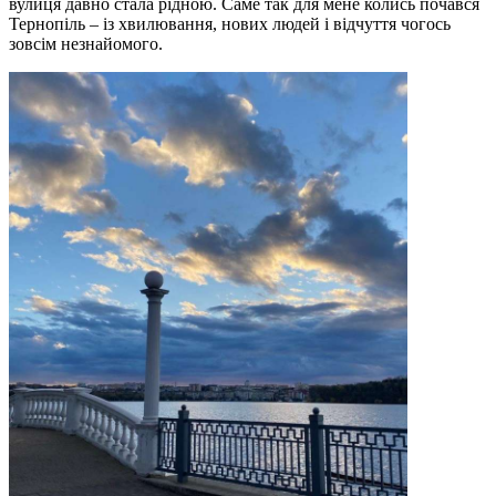
вулиця давно стала рідною. Саме так для мене колись почався
Тернопіль – із хвилювання, нових людей і відчуття чогось
зовсім незнайомого.