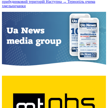
прибудинковий територій
Наступна →
Тернопіль очима
хмельничанки