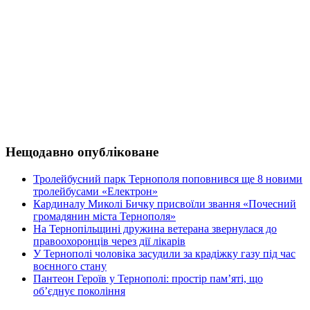
Нещодавно опубліковане
Тролейбусний парк Тернополя поповнився ще 8 новими
тролейбусами «Електрон»
Кардиналу Миколі Бичку присвоїли звання «Почесний
громадянин міста Тернополя»
На Тернопільщині дружина ветерана звернулася до
правоохоронців через дії лікарів
У Тернополі чоловіка засудили за крадіжку газу під час
воєнного стану
Пантеон Героїв у Тернополі: простір пам’яті, що
об’єднує покоління