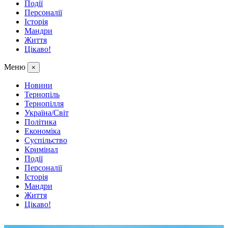
Події
Персоналії
Історія
Мандри
Життя
Цікаво!
Меню
×
Новини
Тернопіль
Тернопілля
Україна/Світ
Політика
Економіка
Суспільство
Кримінал
Події
Персоналії
Історія
Мандри
Життя
Цікаво!