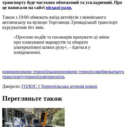
транспорту буде частково обмежений та ускладнений. Про
це написали на сайті
міської ради.
Також з 19:00 обмежать виїзд автобусів з міжміського
автовокзалу на вулицю Торговиця. Громадський транспорт
курсуватиме без змін.
«Просимо водіїв та пасажирів врахувати ці зміни
при плануванні маршрутів та обирати
альтернативні шляхи руху», – йдеться у
повідомленні.
новини
новини тернопільщини
новини тернополя
обмежать
рух
транспорту
тернопілля
тернопіль
Джерело:
ГОЛОС || Тернопільська агенція новин
Перегляньте також