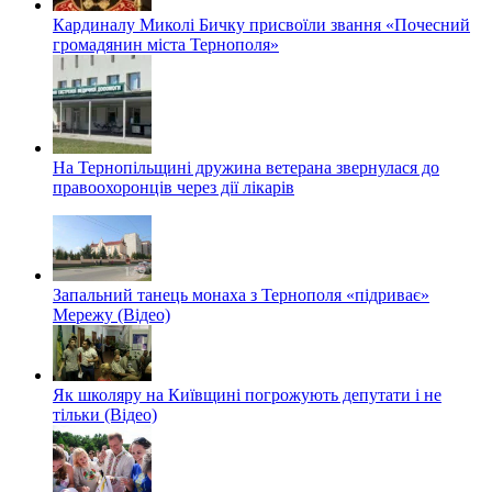
Кардиналу Миколі Бичку присвоїли звання «Почесний
громадянин міста Тернополя»
На Тернопільщині дружина ветерана звернулася до
правоохоронців через дії лікарів
Запальний танець монаха з Тернополя «підриває»
Мережу (Відео)
Як школяру на Київщині погрожують депутати і не
тільки (Відео)