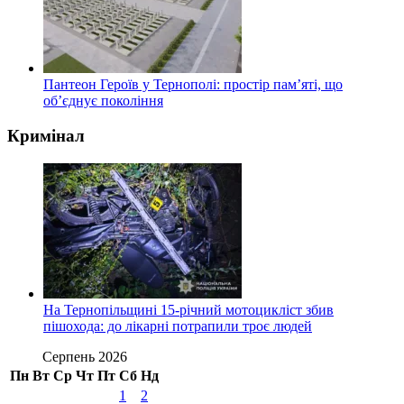
Пантеон Героїв у Тернополі: простір пам’яті, що
об’єднує покоління
Кримінал
На Тернопільщині 15-річний мотоцикліст збив
пішохода: до лікарні потрапили троє людей
Серпень 2026
Пн
Вт
Ср
Чт
Пт
Сб
Нд
1
2