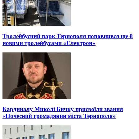
Тролейбусний парк Тернополя поповнився ще 8
новими тролейбусами «Електрон»
Кардиналу Миколі Бичку присвоїли звання
«Почесний громадянин міста Тернополя»