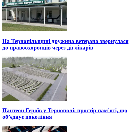
На Тернопільщині дружина ветерана звернулася
до правоохоронців через дії лікарів
Пантеон Героїв у Тернополі: простір пам’яті, що
об’єднує покоління