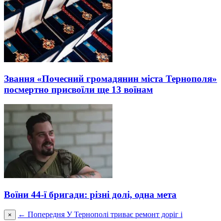
Звання «Почесний громадянин міста Тернополя»
посмертно присвоїли ще 13 воїнам
Воїни 44-ї бригади: різні долі, одна мета
← Попередня
У Тернополі триває ремонт доріг і
×