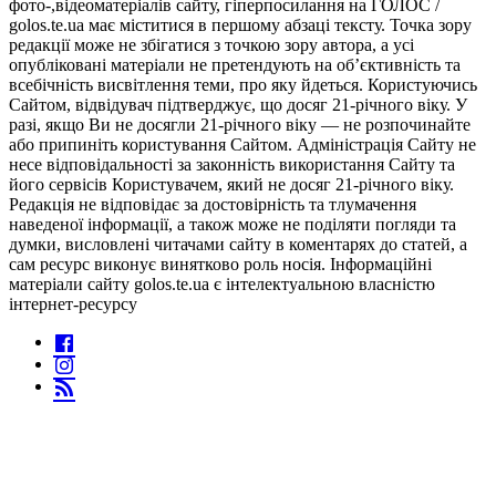
фото-,відеоматеріалів сайту, гіперпосилання на ГОЛОС /
golos.te.ua має міститися в першому абзаці тексту. Точка зору
редакції може не збігатися з точкою зору автора, а усі
опубліковані матеріали не претендують на об’єктивність та
всебічність висвітлення теми, про яку йдеться. Користуючись
Сайтом, відвідувач підтверджує, що досяг 21-річного віку. У
разі, якщо Ви не досягли 21-річного віку — не розпочинайте
або припиніть користування Сайтом. Адміністрація Сайту не
несе відповідальності за законність використання Сайту та
його сервісів Користувачем, який не досяг 21-річного віку.
Редакція не відповідає за достовірність та тлумачення
наведеної інформації, а також може не поділяти погляди та
думки, висловлені читачами сайту в коментарях до статей, а
сам ресурс виконує винятково роль носія. Інформаційні
матеріали сайту golos.te.ua є інтелектуальною власністю
інтернет-ресурсу