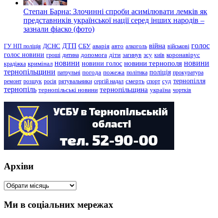
Степан Барна: Злочинні спроби асимілювати лемків як
представників української нації серед інших народів –
зазнали фіаско (фото)
голос
війна
ДТП
ГУ НП поліція
ДСНС
СБУ
аварія
авто
алкоголь
військові
голос новини
зсу
гроші
дитина
допомога
діти
загинув
київ
коронавірус
новини
новини тернополя
новини
новини голос
кримінал
крадіжка
тернопільщини
поліція
патрульні
погода
пожежа
політика
прокуратура
тернопілля
суд
ремонт
розшук
росія
рятувальники
сергій надал
смерть
спорт
тернопіль
тернопільщина
україна
тернопільські новини
чортків
Архіви
Архіви
Ми в соціальних мережах