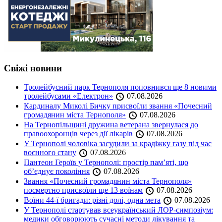
Свіжі новини
Тролейбусний парк Тернополя поповнився ще 8 новими
тролейбусами «Електрон»
07.08.2026
Кардиналу Миколі Бичку присвоїли звання «Почесний
громадянин міста Тернополя»
07.08.2026
На Тернопільщині дружина ветерана звернулася до
правоохоронців через дії лікарів
07.08.2026
У Тернополі чоловіка засудили за крадіжку газу під час
воєнного стану
07.08.2026
Пантеон Героїв у Тернополі: простір пам’яті, що
об’єднує покоління
07.08.2026
Звання «Почесний громадянин міста Тернополя»
посмертно присвоїли ще 13 воїнам
07.08.2026
Воїни 44-ї бригади: різні долі, одна мета
07.08.2026
У Тернополі стартував всеукраїнський ЛОР-симпозіум:
медики обговорюють сучасні методи лікування та