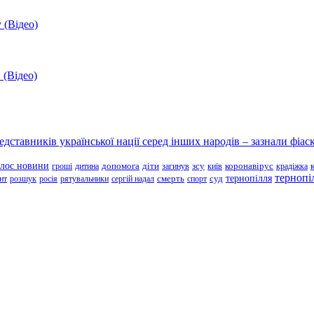
 (Відео)
 (Відео)
ставників української нації серед інших народів – зазнали фіаск
олос новини
зсу
гроші
дитина
допомога
діти
загинув
київ
коронавірус
крадіжка
тернопі
тернопілля
суд
нт
розшук
росія
рятувальники
сергій надал
смерть
спорт