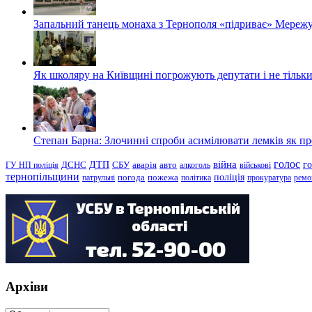
Запальний танець монаха з Тернополя «підриває» Мережу
Як школяру на Київщині погрожують депутати і не тільки
Степан Барна: Злочинні спроби асимілювати лемків як пред
голос
війна
г
ДТП
ГУ НП поліція
ДСНС
СБУ
аварія
авто
алкоголь
військові
тернопільщини
поліція
патрульні
погода
пожежа
політика
прокуратура
ремо
Архіви