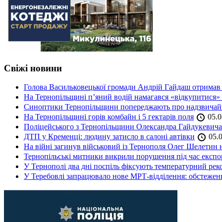
Свіжі новини
Голова Васильковецької громади Андрій Гайдаш отримав
На Тернопільщині п’яний водій намагався «відкупитися» в
Синоптики Тернопільщини попереджають про надзвичайн
На Тернопільщині горів комбайн і 5 гектарів поля
05.0
Поліцейського з Тернопільщини Олександра Гайдукевича 
ДТП у Кременці: людину затисло в салоні автівки
05.0
На війні загинув військовий із Тернополя Олег Шелетин 
Тернопільські митники викрили порушення під час експор
У Тернополі два дні поспіль фіксують температурний рек
У Теребовлі запрацювало нове МРТ-відділення: обстеже