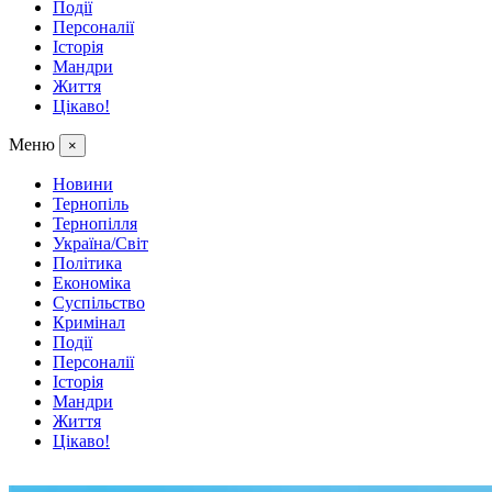
Події
Персоналії
Історія
Мандри
Життя
Цікаво!
Меню
×
Новини
Тернопіль
Тернопілля
Україна/Світ
Політика
Економіка
Суспільство
Кримінал
Події
Персоналії
Історія
Мандри
Життя
Цікаво!