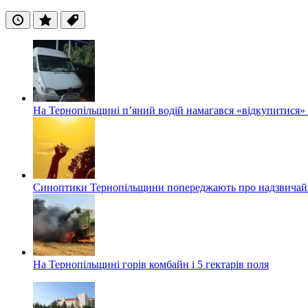
Останні
Популярні
Теги
На Тернопільщині п’яний водій намагався «відкупитися» в
Синоптики Тернопільщини попереджають про надзвичайн
На Тернопільщині горів комбайн і 5 гектарів поля