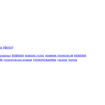
о (фото)
новини
новини тернополя
новини
новини голос
кримінал
ль
тернопільщина
україна
тернопільські новини
чортків