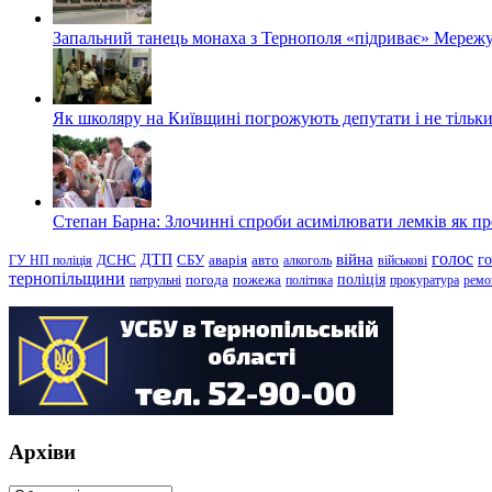
Запальний танець монаха з Тернополя «підриває» Мережу
Як школяру на Київщині погрожують депутати і не тільки
Степан Барна: Злочинні спроби асимілювати лемків як пред
голос
війна
г
ДТП
ГУ НП поліція
ДСНС
СБУ
аварія
авто
алкоголь
військові
тернопільщини
поліція
патрульні
погода
пожежа
політика
прокуратура
ремо
Архіви