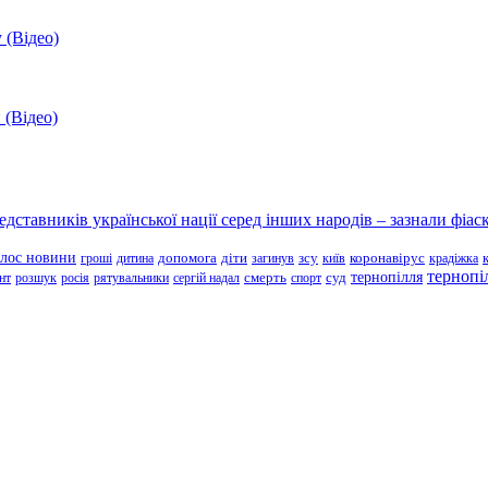
 (Відео)
 (Відео)
ставників української нації серед інших народів – зазнали фіаск
олос новини
зсу
гроші
дитина
допомога
діти
загинув
київ
коронавірус
крадіжка
тернопі
тернопілля
суд
нт
розшук
росія
рятувальники
сергій надал
смерть
спорт