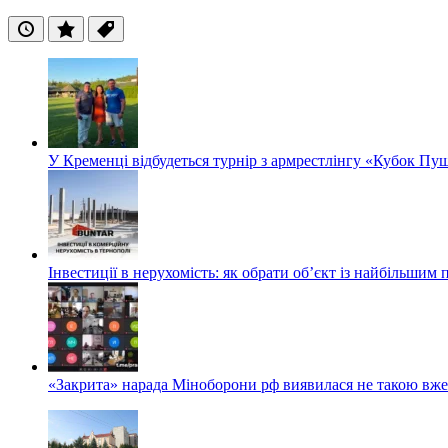
Останні
Популярні
Теги
У Кременці відбудеться турнір з армрестлінгу «Кубок Пу
Інвестиції в нерухомість: як обрати об’єкт із найбільшим
«Закрита» нарада Міноборони рф виявилася не такою вж