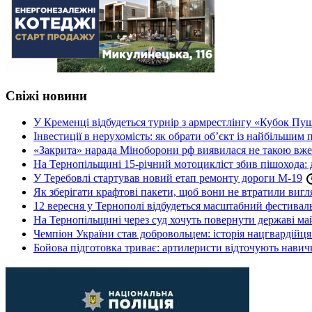
Свіжі новини
У Кременці відбудеться турнір з армрестлінгу «Кубок Пу
Інвестиції в нерухомість: як обрати об’єкт із найбільшим
«Закрита» нарада Міноборони рф виявилася не такою вж
На Тернопільщині 15-річний мотоцикліст збив пішохода: 
У Теребовлі стартував новий етап ремонту дороги М-19
Як зберігати крафтові пакети, щоб вони не втратили вигл
12 вересня у Тернополі відбудеться масштабний фестив
На Тернопільщині через суд хочуть повернути державі май
Чемпіон України став добровольцем: історія нацгвардійц
Бойова підготовка триває: артилеристи відточують навич