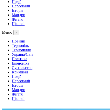
Події
Персоналії
Історія
Мандри
Життя
Цікаво!
Меню
×
Новини
Тернопіль
Тернопілля
Україна/Світ
Політика
Економіка
Суспільство
Кримінал
Події
Персоналії
Історія
Мандри
Життя
Цікаво!