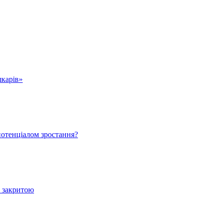
шкарів»
 потенціалом зростання?
е закритою