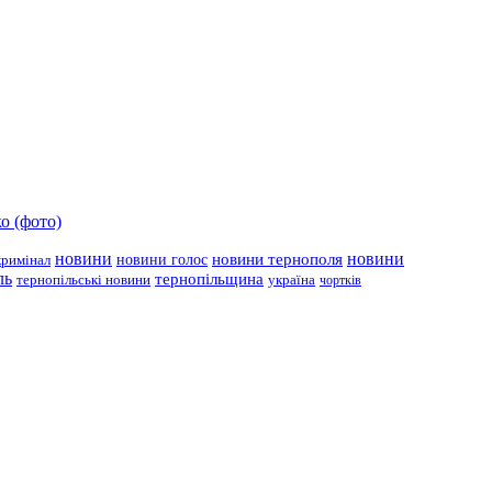
о (фото)
новини
новини тернополя
новини
новини голос
кримінал
ль
тернопільщина
україна
тернопільські новини
чортків