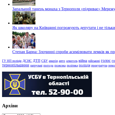
Запальний танець монаха з Тернополя «підриває» Мережу
Як школяру на Київщині погрожують депутати і не тільки
Степан Барна: Злочинні спроби асимілювати лемків як пред
голос
війна
г
ДТП
ГУ НП поліція
ДСНС
СБУ
аварія
авто
алкоголь
військові
тернопільщини
поліція
патрульні
погода
пожежа
політика
прокуратура
ремо
Архіви