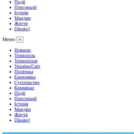
Події
Персоналії
Історія
Мандри
Життя
Цікаво!
Меню
×
Новини
Тернопіль
Тернопілля
Україна/Світ
Політика
Економіка
Суспільство
Кримінал
Події
Персоналії
Історія
Мандри
Життя
Цікаво!