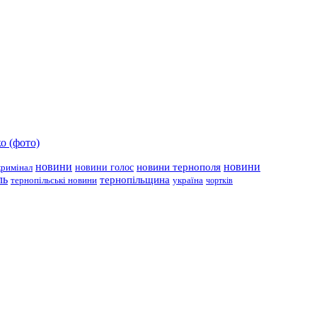
о (фото)
новини
новини тернополя
новини
новини голос
кримінал
ль
тернопільщина
україна
тернопільські новини
чортків