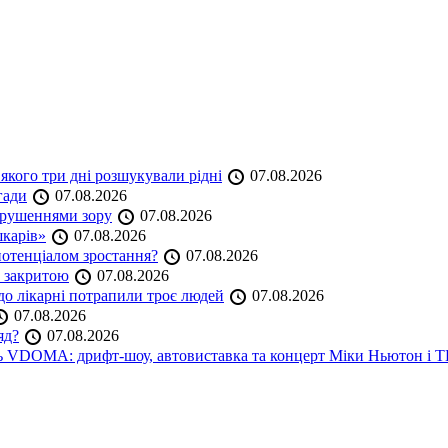
якого три дні розшукували рідні
07.08.2026
гади
07.08.2026
порушеннями зору
07.08.2026
шкарів»
07.08.2026
 потенціалом зростання?
07.08.2026
е закритою
07.08.2026
до лікарні потрапили троє людей
07.08.2026
07.08.2026
яд?
07.08.2026
аль VDOMA: дрифт-шоу, автовиставка та концерт Міки Ньютон і