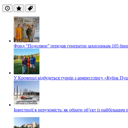
Останні
Популярні
Теги
Фонд “Подоляни” передав генератор захисникам 105 бри
У Кременці відбудеться турнір з армрестлінгу «Кубок Пу
Інвестиції в нерухомість: як обрати об’єкт із найбільшим