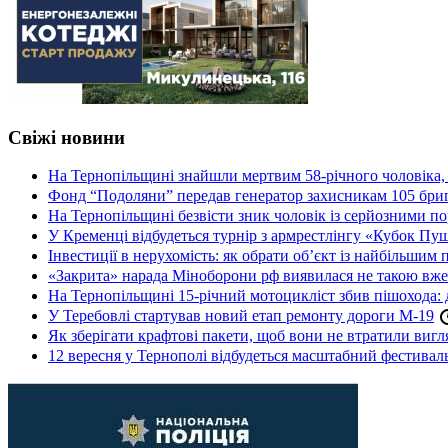
Свіжі новини
На Тернопільщині знайшли мертвим 58-річного чоловіка, 
Фонд “Подоляни” передав генератор захисникам 105 бри
На Тернопільщині безвісти зник чоловік із серйозними 
У Кременці відбудеться турнір з армрестлінгу «Кубок Пу
Інвестиції в нерухомість: як обрати об’єкт із найбільшим
«Закрита» нарада Міноборони рф виявилася не такою вж
На Тернопільщині 15-річний мотоцикліст збив пішохода: 
У Теребовлі стартував новий етап ремонту дороги М-19
Як зберігати крафтові пакети, щоб вони не втратили вигл
12 вересня у Тернополі відбудеться масштабний фестив