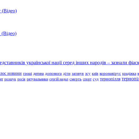
 (Відео)
 (Відео)
ставників української нації серед інших народів – зазнали фіаск
олос новини
зсу
гроші
дитина
допомога
діти
загинув
київ
коронавірус
крадіжка
тернопі
тернопілля
суд
нт
розшук
росія
рятувальники
сергій надал
смерть
спорт