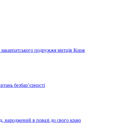
и закарпатського подружжя митців Корж
итань безбар’єрності
нд, народжений в повазі до свого краю