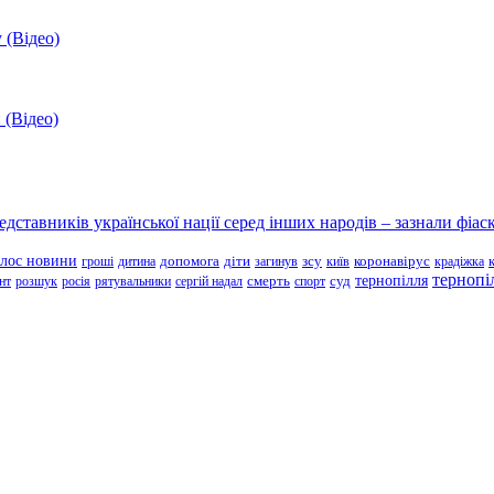
 (Відео)
 (Відео)
ставників української нації серед інших народів – зазнали фіаск
олос новини
зсу
гроші
дитина
допомога
діти
загинув
київ
коронавірус
крадіжка
тернопі
тернопілля
суд
нт
розшук
росія
рятувальники
сергій надал
смерть
спорт