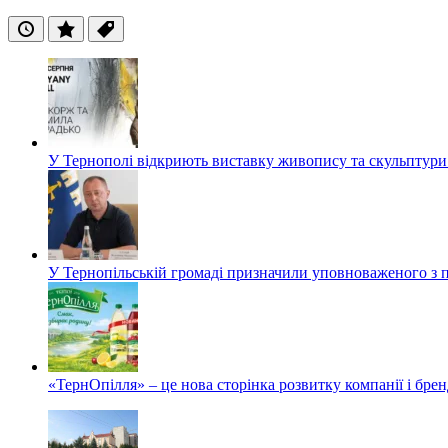
Останні
Популярні
Теги
У Тернополі відкриють виставку живопису та скульптур
У Тернопільській громаді призначили уповноваженого з п
«ТернОпілля» – це нова сторінка розвитку компанії і бре