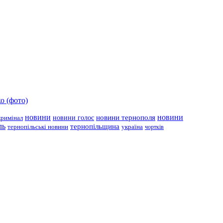
о (фото)
новини
новини тернополя
новини
новини голос
кримінал
ль
тернопільщина
україна
тернопільські новини
чортків