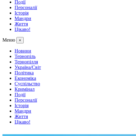
Події
Персоналії
Історія
Мандри
Життя
Цікаво!
Меню
×
Новини
Тернопіль
Тернопілля
Україна/Світ
Політика
Економіка
Суспільство
Кримінал
Події
Персоналії
Історія
Мандри
Життя
Цікаво!