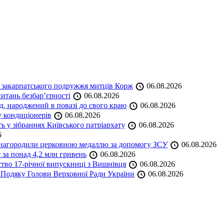
и закарпатського подружжя митців Корж
06.08.2026
итань безбар’єрності
06.08.2026
нд, народжений в повазі до свого краю
06.08.2026
у кондиціонерів
06.08.2026
 у зібраннях Київського патріархату
06.08.2026
6
а нагородили церковною медаллю за допомогу ЗСУ
06.08.2026
 за понад 4,2 млн гривень
06.08.2026
ство 17-річної випускниці з Вишнівця
06.08.2026
 Подяку Голови Верховної Ради України
06.08.2026