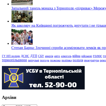
Запальний танець монаха з Тернополя «підриває» Мережу
Як школяру на Київщині погрожують депутати і не тільки
Степан Барна: Злочинні спроби асимілювати лемків як пред
голос
війна
г
ДТП
ГУ НП поліція
ДСНС
СБУ
аварія
авто
алкоголь
військові
тернопільщини
поліція
патрульні
погода
пожежа
політика
прокуратура
ремо
Архіви