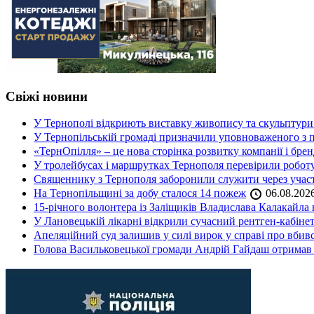
Свіжі новини
У Тернополі відкриють виставку живопису та скульптур
У Тернопільській громаді призначили уповноваженого з п
«ТернОпілля» – це нова сторінка розвитку компанії і бре
У тролейбусах і маршрутках Тернополя перевірили робот
Священнику з Тернополя заборонили служити через участь
На Тернопільщині за добу сталося 14 пожеж
06.08.202
15-річного волонтера із Заліщиків Владислава Калакайл
У Лановецькій лікарні відкрили сучасний рентген-кабінет
Апеляційний суд залишив у силі вирок у справі про вбив
Голова Васильковецької громади Андрій Гайдаш отримав