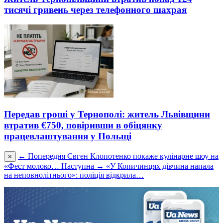
тисячі гривень через телефонного шахрая
Передав гроші у Тернополі: житель Львівщини
втратив €750, повіривши в обіцянку
працевлаштування у Польщі
← Попередня
Євген Клопотенко покаже кулінарне шоу на
×
«Фест молоко…
Наступна →
«У Копичинцях дівчина напала
на неповнолітнього»: поліція відкрила…