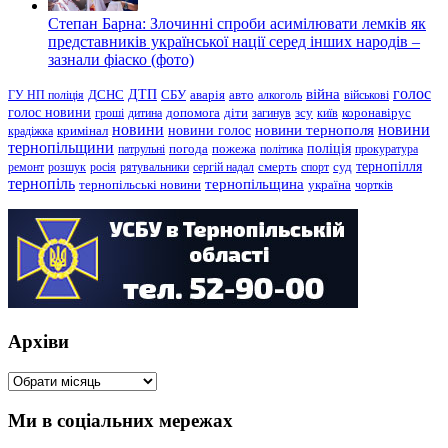
Степан Барна: Злочинні спроби асимілювати лемків як
представників української нації серед інших народів –
зазнали фіаско (фото)
голос
війна
ДТП
ГУ НП поліція
ДСНС
СБУ
аварія
авто
алкоголь
військові
голос новини
зсу
гроші
дитина
допомога
діти
загинув
київ
коронавірус
новини
новини тернополя
новини
новини голос
кримінал
крадіжка
тернопільщини
поліція
патрульні
погода
пожежа
політика
прокуратура
тернопілля
суд
ремонт
розшук
росія
рятувальники
сергій надал
смерть
спорт
тернопіль
тернопільщина
україна
тернопільські новини
чортків
Архіви
Архіви
Ми в соціальних мережах