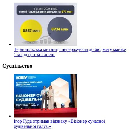
Тернопільська митниця перерахувала до бюджету майже
1 млрд грн за липень
Суспільство
Ігор Гуда отримав відзнаку «Візіонер сучасної
будівельної галузі»