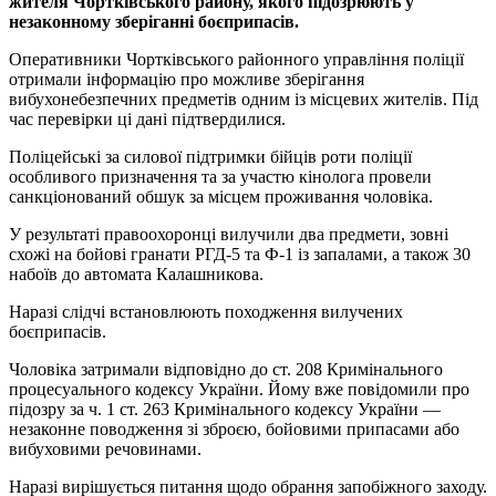
жителя Чортківського району, якого підозрюють у
незаконному зберіганні боєприпасів.
Оперативники Чортківського районного управління поліції
отримали інформацію про можливе зберігання
вибухонебезпечних предметів одним із місцевих жителів. Під
час перевірки ці дані підтвердилися.
Поліцейські за силової підтримки бійців роти поліції
особливого призначення та за участю кінолога провели
санкціонований обшук за місцем проживання чоловіка.
У результаті правоохоронці вилучили два предмети, зовні
схожі на бойові гранати РГД-5 та Ф-1 із запалами, а також 30
набоїв до автомата Калашникова.
Наразі слідчі встановлюють походження вилучених
боєприпасів.
Чоловіка затримали відповідно до ст. 208 Кримінального
процесуального кодексу України. Йому вже повідомили про
підозру за ч. 1 ст. 263 Кримінального кодексу України —
незаконне поводження зі зброєю, бойовими припасами або
вибуховими речовинами.
Наразі вирішується питання щодо обрання запобіжного заходу.