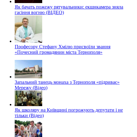
Як бачать пожежу рятувальники: екшнкамера зняла
гасіння вогню (ВІДЕО)
Професору Стефану Хмілю присвоїли звання
«Почесний громадянин міста Тернополя»
Запальний танець монаха з Тернополя «підриває»
Мережу (Відео)
Як школяру на Київщині погрожують депутати і не
тільки (Відео)