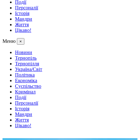
Події
Персоналії
Історія
Мандри
Життя
Цікаво!
Меню
×
Новини
Тернопіль
Тернопілля
Україна/Світ
Політика
Економіка
Суспільство
Кримінал
Події
Персоналії
Історія
Мандри
Життя
Цікаво!