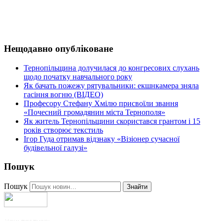
Нещодавно опубліковане
Тернопільщина долучилася до конгресових слухань
щодо початку навчального року
Як бачать пожежу рятувальники: екшнкамера зняла
гасіння вогню (ВІДЕО)
Професору Стефану Хмілю присвоїли звання
«Почесний громадянин міста Тернополя»
Як житель Тернопільщини скористався грантом і 15
років створює текстиль
Ігор Гуда отримав відзнаку «Візіонер сучасної
будівельної галузі»
Пошук
Пошук
Знайти