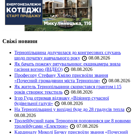
Свіжі новини
Тернопільщина долучилася до конгресових слухань
щодо початку навчального року
08.08.2026
Як бачать пожежу рятувальники: екшнкамера зняла
гасіння вогню (ВІДЕО)
08.08.2026
Професору Стефану Хмілю присвоїли звання
«Почесний громадянин міста Тернополя»
08.08.2026
Як житель Тернопільщини скористався грантом і 15
років створює текстиль
08.08.2026
Ігор Гуда отримав відзнаку «Візіонер сучасної
будівельної галузі»
08.08.2026
На Тернопільщині у вихідні буде до 28 градусів тепла
08.08.2026
Тролейбусний парк Тернополя поповнився ще 8 новими
тролейбусами «Електрон»
07.08.2026
Кардиналу Миколі Бичку присвоїли звання «Почесний