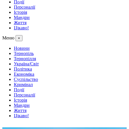
Події
Персоналії
Історія
Мандри
Життя
Цікаво!
Меню
×
Новини
Тернопіль
Тернопілля
Україна/Світ
Політика
Економіка
Суспільство
Кримінал
Події
Персоналії
Історія
Мандри
Життя
Цікаво!