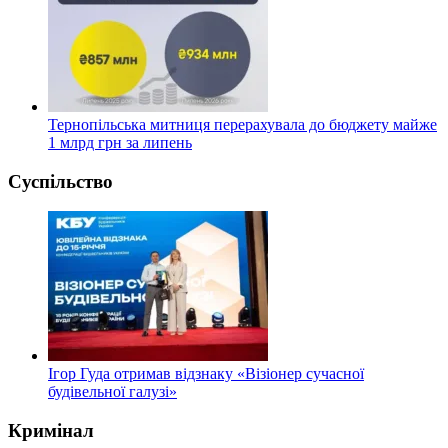
Тернопільська митниця перерахувала до бюджету майже
1 млрд грн за липень
Суспільство
Ігор Гуда отримав відзнаку «Візіонер сучасної
будівельної галузі»
Кримінал