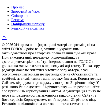
Про нас
Зворотній зв’язок
Співпраця
Реклама
Повідомити новину
Редакційна політика
© 2026 Усі права на інформаційні матеріали, розміщені на
сайті ГОЛОС / golos.te.ua, захищені українським
законодавством про авторське право та інші суміжні права.
При використанні, передруку інформаційних та
фото-,відеоматеріалів сайту, гіперпосилання на ГОЛОС /
golos.te.ua має міститися в першому абзаці тексту. Точка зору
редакції може не збігатися з точкою зору автора, а усі
опубліковані матеріали не претендують на об’єктивність та
всебічність висвітлення теми, про яку йдеться. Користуючись
Сайтом, відвідувач підтверджує, що досяг 21-річного віку. У
разі, якщо Ви не досягли 21-річного віку — не розпочинайте
або припиніть користування Сайтом. Адміністрація Сайту не
несе відповідальності за законність використання Сайту та
його сервісів Користувачем, який не досяг 21-річного віку.
Редакція не відповідає за достовірність та тлумачення