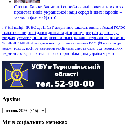
Степан Барна: Злочинні спроби асимілювати лемків як
представників української нації серед інших народів –
зазнали фіаско (фото)
голос
війна
ДТП
ГУ НП поліція
ДСНС
СБУ
аварія
авто
алкоголь
військові
голос новини
зсу
гроші
дитина
допомога
діти
загинув
київ
коронавірус
новини
новини тернополя
новини
новини голос
кримінал
крадіжка
тернопільщини
поліція
патрульні
погода
пожежа
політика
прокуратура
тернопілля
суд
ремонт
розшук
росія
рятувальники
сергій надал
смерть
спорт
тернопіль
тернопільщина
україна
тернопільські новини
чортків
Архіви
Архіви
Ми в соціальних мережах