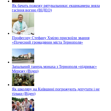
Як бачать пожежу рятувальники: екшнкамера зняла
гасіння вогню (ВІДЕО)
Професору Стефану Хмілю присвоїли звання
«Почесний громадянин міста Тернополя»
Запальний танець монаха з Тернополя «підриває»
Мережу (Відео)
Як школяру на Київщині погрожують депутати і не
тільки (Відео)