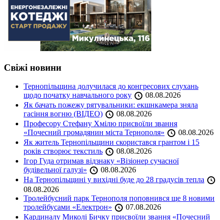
Свіжі новини
Тернопільщина долучилася до конгресових слухань
щодо початку навчального року
08.08.2026
Як бачать пожежу рятувальники: екшнкамера зняла
гасіння вогню (ВІДЕО)
08.08.2026
Професору Стефану Хмілю присвоїли звання
«Почесний громадянин міста Тернополя»
08.08.2026
Як житель Тернопільщини скористався грантом і 15
років створює текстиль
08.08.2026
Ігор Гуда отримав відзнаку «Візіонер сучасної
будівельної галузі»
08.08.2026
На Тернопільщині у вихідні буде до 28 градусів тепла
08.08.2026
Тролейбусний парк Тернополя поповнився ще 8 новими
тролейбусами «Електрон»
07.08.2026
Кардиналу Миколі Бичку присвоїли звання «Почесний