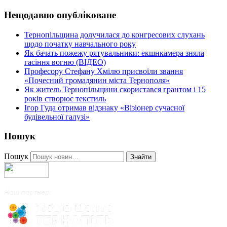
Нещодавно опубліковане
Тернопільщина долучилася до конгресових слухань
щодо початку навчального року
Як бачать пожежу рятувальники: екшнкамера зняла
гасіння вогню (ВІДЕО)
Професору Стефану Хмілю присвоїли звання
«Почесний громадянин міста Тернополя»
Як житель Тернопільщини скористався грантом і 15
років створює текстиль
Ігор Гуда отримав відзнаку «Візіонер сучасної
будівельної галузі»
Пошук
Пошук
Знайти