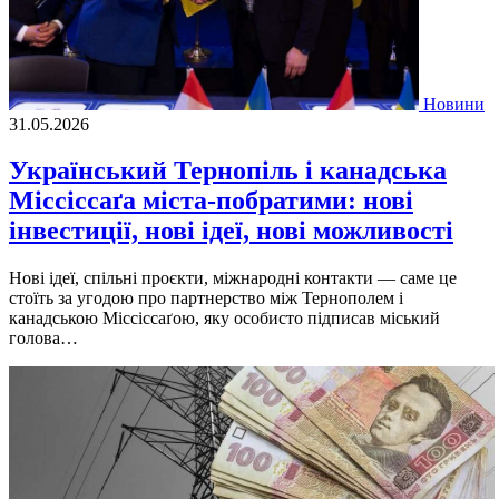
Новини
31.05.2026
Український Тернопіль і канадська
Міссіссаґа міста-побратими: нові
інвестиції, нові ідеї, нові можливості
Нові ідеї, спільні проєкти, міжнародні контакти — саме це
стоїть за угодою про партнерство між Тернополем і
канадською Міссіссаґою, яку особисто підписав міський
голова…