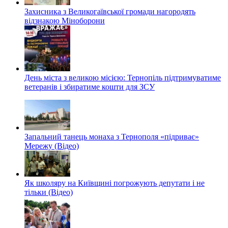
Захисника з Великогаївської громади нагородять
відзнакою Міноборони
День міста з великою місією: Тернопіль підтримуватиме
ветеранів і збиратиме кошти для ЗСУ
Запальний танець монаха з Тернополя «підриває»
Мережу (Відео)
Як школяру на Київщині погрожують депутати і не
тільки (Відео)