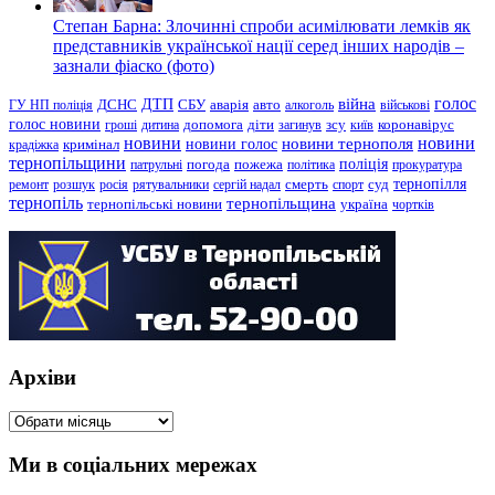
Степан Барна: Злочинні спроби асимілювати лемків як
представників української нації серед інших народів –
зазнали фіаско (фото)
голос
війна
ДТП
ГУ НП поліція
ДСНС
СБУ
аварія
авто
алкоголь
військові
голос новини
зсу
гроші
дитина
допомога
діти
загинув
київ
коронавірус
новини
новини тернополя
новини
новини голос
кримінал
крадіжка
тернопільщини
поліція
патрульні
погода
пожежа
політика
прокуратура
тернопілля
суд
ремонт
розшук
росія
рятувальники
сергій надал
смерть
спорт
тернопіль
тернопільщина
україна
тернопільські новини
чортків
Архіви
Архіви
Ми в соціальних мережах