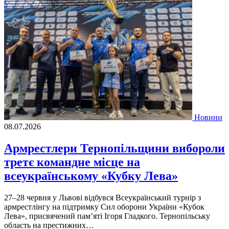
Новини
08.07.2026
Армрестлери Тернопільщини вибороли
третє командне місце на
всеукраїнському «Кубку Лева»
27–28 червня у Львові відбувся Всеукраїнський турнір з
армрестлінгу на підтримку Сил оборони України «Кубок
Лева», присвячений пам’яті Ігоря Гладкого. Тернопільську
область на престижних…