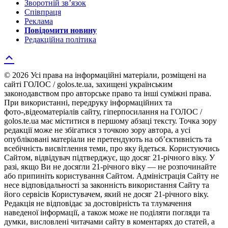
Зворотній зв’язок
Співпраця
Реклама
Повідомити новину
Редакційна політика
© 2026 Усі права на інформаційні матеріали, розміщені на
сайті ГОЛОС / golos.te.ua, захищені українським
законодавством про авторське право та інші суміжні права.
При використанні, передруку інформаційних та
фото-,відеоматеріалів сайту, гіперпосилання на ГОЛОС /
golos.te.ua має міститися в першому абзаці тексту. Точка зору
редакції може не збігатися з точкою зору автора, а усі
опубліковані матеріали не претендують на об’єктивність та
всебічність висвітлення теми, про яку йдеться. Користуючись
Сайтом, відвідувач підтверджує, що досяг 21-річного віку. У
разі, якщо Ви не досягли 21-річного віку — не розпочинайте
або припиніть користування Сайтом. Адміністрація Сайту не
несе відповідальності за законність використання Сайту та
його сервісів Користувачем, який не досяг 21-річного віку.
Редакція не відповідає за достовірність та тлумачення
наведеної інформації, а також може не поділяти погляди та
думки, висловлені читачами сайту в коментарях до статей, а