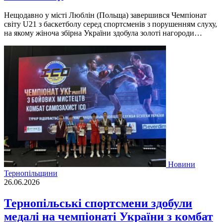
Нещодавно у місті Люблін (Польща) завершився Чемпіонат
світу U21 з баскетболу серед спортсменів з порушенням слуху,
на якому жіноча збірна України здобула золоті нагороди…
Новини
Тернопільщини
26.06.2026
Тернопільські спортсмени здобули
медалі на чемпіонаті України з комбат