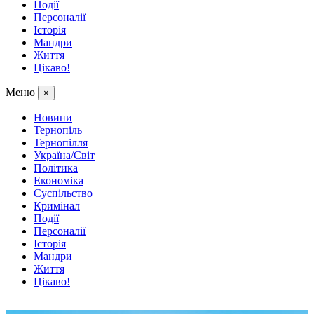
Події
Персоналії
Історія
Мандри
Життя
Цікаво!
Меню
×
Новини
Тернопіль
Тернопілля
Україна/Світ
Політика
Економіка
Суспільство
Кримінал
Події
Персоналії
Історія
Мандри
Життя
Цікаво!