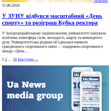
Новини
11.06.2026
У ЗУНУ відбувся масштабний «День
спорту» та розіграш Кубка ректора
У Західноукраїнському національному університеті панувала
особлива атмосфера сили, молодості, азарту та командного
духу. Університетська родина об’єдналася навколо
грандіозного спортивного свята — оздоровчо-спортивного
заходу «День…
Пагінація
1
2
…
50
Наступні →
записів