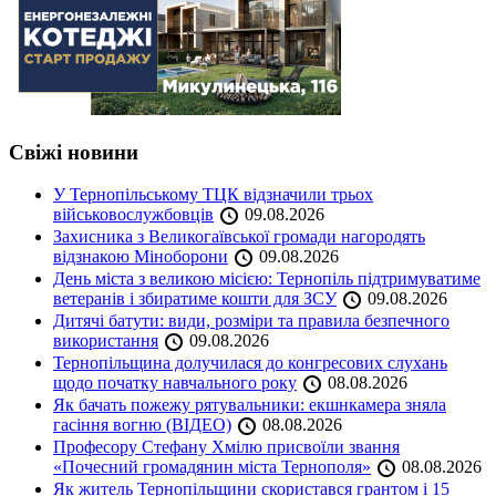
Свіжі новини
У Тернопільському ТЦК відзначили трьох
військовослужбовців
09.08.2026
Захисника з Великогаївської громади нагородять
відзнакою Міноборони
09.08.2026
День міста з великою місією: Тернопіль підтримуватиме
ветеранів і збиратиме кошти для ЗСУ
09.08.2026
Дитячі батути: види, розміри та правила безпечного
використання
09.08.2026
Тернопільщина долучилася до конгресових слухань
щодо початку навчального року
08.08.2026
Як бачать пожежу рятувальники: екшнкамера зняла
гасіння вогню (ВІДЕО)
08.08.2026
Професору Стефану Хмілю присвоїли звання
«Почесний громадянин міста Тернополя»
08.08.2026
Як житель Тернопільщини скористався грантом і 15