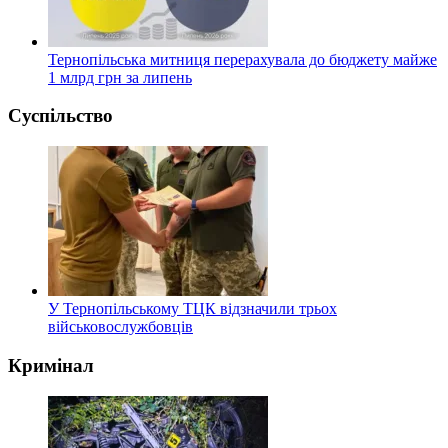
Тернопільська митниця перерахувала до бюджету майже
1 млрд грн за липень
Суспільство
У Тернопільському ТЦК відзначили трьох
військовослужбовців
Кримінал