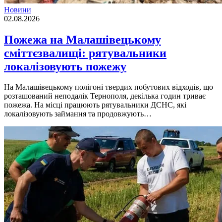
Новини
02.08.2026
Пожежа на Малашівецькому
сміттєзвалищі: рятувальники
локалізовують пожежу
На Малашівецькому полігоні твердих побутових відходів, що
розташований неподалік Тернополя, декілька годин триває
пожежа. На місці працюють рятувальники ДСНС, які
локалізовують займання та продовжують…