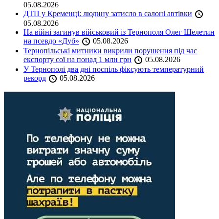
05.08.2026
ДТП у Кременці: людину затисло в салоні автівки
05.08.2026
На війні загинув військовий із Тернополя Олег Шелетин
на псевдо «Дуб»
05.08.2026
Тернопільські митники викрили порушення під час
експорту сої на понад 1 млн грн
05.08.2026
У Тернополі два дні поспіль фіксують температурний
рекорд
05.08.2026