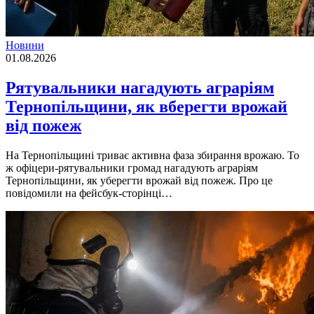
Новини
01.08.2026
Рятувальники нагадують аграріям
Тернопільщини, як вберегти врожай
від пожеж
На Тернопільщині триває активна фаза збирання врожаю. То
ж офіцери-рятувальники громад нагадують аграріям
Тернопільщини, як уберегти врожай від пожеж. Про це
повідомили на фейсбук-сторінці…