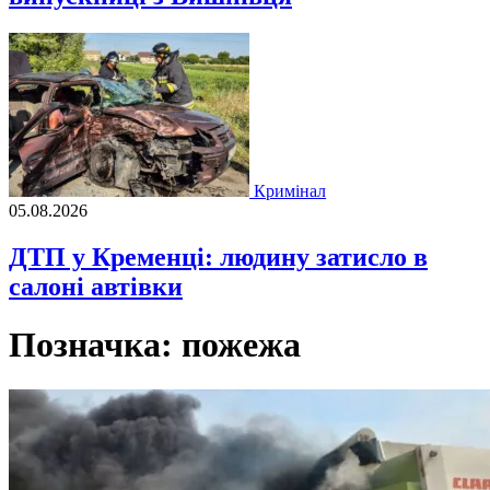
Кримінал
05.08.2026
ДТП у Кременці: людину затисло в
салоні автівки
Позначка:
пожежа