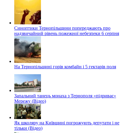
Синоптики Тернопільщини попереджають про
надзвичайний рівень пожежної небезпеки 6 серпня
На Тернопільщині горів комбайн і 5 гектарів поля
Запальний танець монаха з Тернополя «підриває»
Мережу (Відео)
Як школяру на Київщині погрожують депутати і не
тільки (Відео)