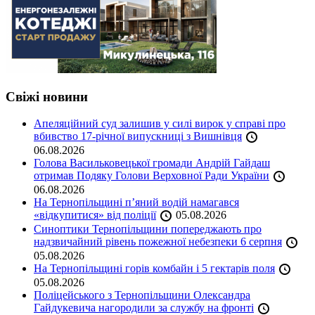
Свіжі новини
Апеляційний суд залишив у силі вирок у справі про
вбивство 17-річної випускниці з Вишнівця
06.08.2026
Голова Васильковецької громади Андрій Гайдаш
отримав Подяку Голови Верховної Ради України
06.08.2026
На Тернопільщині п’яний водій намагався
«відкупитися» від поліції
05.08.2026
Синоптики Тернопільщини попереджають про
надзвичайний рівень пожежної небезпеки 6 серпня
05.08.2026
На Тернопільщині горів комбайн і 5 гектарів поля
05.08.2026
Поліцейського з Тернопільщини Олександра
Гайдукевича нагородили за службу на фронті