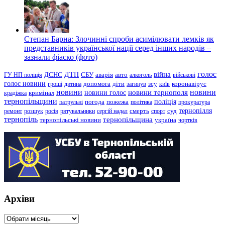
Степан Барна: Злочинні спроби асимілювати лемків як
представників української нації серед інших народів –
зазнали фіаско (фото)
голос
війна
ДТП
ГУ НП поліція
ДСНС
СБУ
аварія
авто
алкоголь
військові
голос новини
зсу
гроші
дитина
допомога
діти
загинув
київ
коронавірус
новини
новини тернополя
новини
новини голос
кримінал
крадіжка
тернопільщини
поліція
патрульні
погода
пожежа
політика
прокуратура
тернопілля
суд
ремонт
розшук
росія
рятувальники
сергій надал
смерть
спорт
тернопіль
тернопільщина
україна
тернопільські новини
чортків
Архіви
Архіви