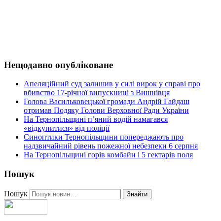
Нещодавно опубліковане
Апеляційний суд залишив у силі вирок у справі про
вбивство 17-річної випускниці з Вишнівця
Голова Васильковецької громади Андрій Гайдаш
отримав Подяку Голови Верховної Ради України
На Тернопільщині п’яний водій намагався
«відкупитися» від поліції
Синоптики Тернопільщини попереджають про
надзвичайний рівень пожежної небезпеки 6 серпня
На Тернопільщині горів комбайн і 5 гектарів поля
Пошук
Пошук
Знайти