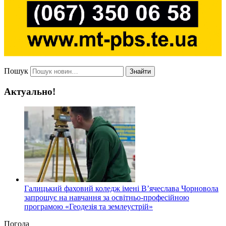
Пошук
Знайти
Актуально!
Галицький фаховий коледж імені В’ячеслава Чорновола
запрошує на навчання за освітньо-професійною
програмою «Геодезія та землеустрій»
Погода