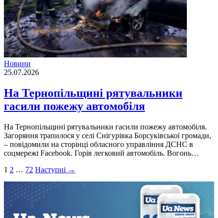
Новини
25.07.2026
На Тернопільщині рятувальники
гасили пожежу автомобіля
На Тернопільщині рятувальники гасили пожежу автомобіля.
Загоряння трапилося у селі Снігурівка Борсуківської громади,
– повідомили на сторінці обласного управління ДСНС в
соцмережі Facebook. Горів легковий автомобіль. Вогонь…
Пагінація
1
2
…
72
Наступні →
записів