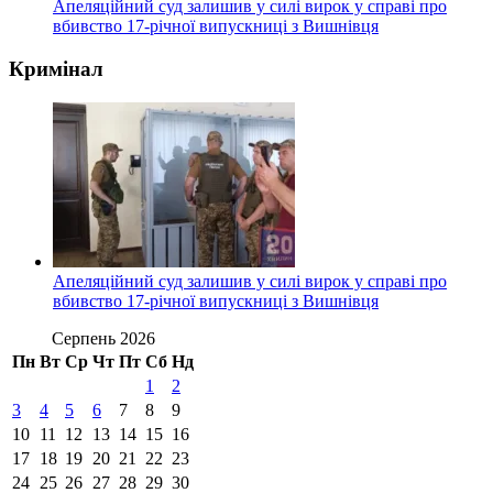
Апеляційний суд залишив у силі вирок у справі про
вбивство 17-річної випускниці з Вишнівця
Кримінал
Апеляційний суд залишив у силі вирок у справі про
вбивство 17-річної випускниці з Вишнівця
Серпень 2026
Пн
Вт
Ср
Чт
Пт
Сб
Нд
1
2
3
4
5
6
7
8
9
10
11
12
13
14
15
16
17
18
19
20
21
22
23
24
25
26
27
28
29
30