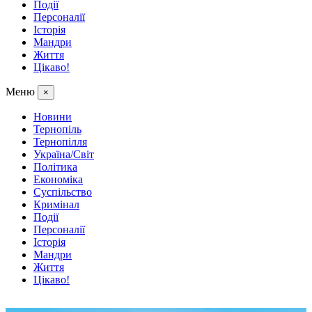
Події
Персоналії
Історія
Мандри
Життя
Цікаво!
Меню
×
Новини
Тернопіль
Тернопілля
Україна/Світ
Політика
Економіка
Суспільство
Кримінал
Події
Персоналії
Історія
Мандри
Життя
Цікаво!