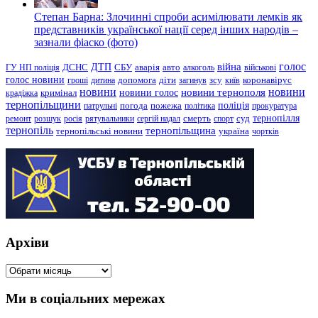
Степан Барна: Злочинні спроби асимілювати лемків як
представників української нації серед інших народів –
зазнали фіаско (фото)
голос
війна
ДТП
ГУ НП поліція
ДСНС
СБУ
аварія
авто
алкоголь
військові
голос новини
зсу
гроші
дитина
допомога
діти
загинув
київ
коронавірус
новини
новини тернополя
новини
новини голос
кримінал
крадіжка
тернопільщини
поліція
патрульні
погода
пожежа
політика
прокуратура
тернопілля
суд
ремонт
розшук
росія
рятувальники
сергій надал
смерть
спорт
тернопіль
тернопільщина
україна
тернопільські новини
чортків
Архіви
Архіви
Ми в соціальних мережах