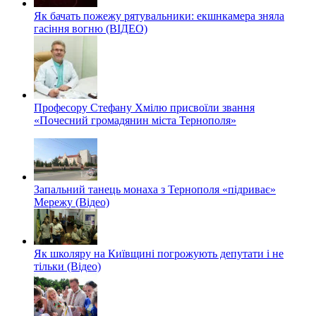
Як бачать пожежу рятувальники: екшнкамера зняла
гасіння вогню (ВІДЕО)
Професору Стефану Хмілю присвоїли звання
«Почесний громадянин міста Тернополя»
Запальний танець монаха з Тернополя «підриває»
Мережу (Відео)
Як школяру на Київщині погрожують депутати і не
тільки (Відео)