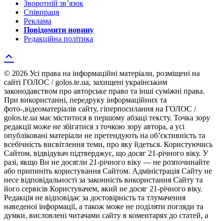
Зворотній зв’язок
Співпраця
Реклама
Повідомити новину
Редакційна політика
© 2026 Усі права на інформаційні матеріали, розміщені на
сайті ГОЛОС / golos.te.ua, захищені українським
законодавством про авторське право та інші суміжні права.
При використанні, передруку інформаційних та
фото-,відеоматеріалів сайту, гіперпосилання на ГОЛОС /
golos.te.ua має міститися в першому абзаці тексту. Точка зору
редакції може не збігатися з точкою зору автора, а усі
опубліковані матеріали не претендують на об’єктивність та
всебічність висвітлення теми, про яку йдеться. Користуючись
Сайтом, відвідувач підтверджує, що досяг 21-річного віку. У
разі, якщо Ви не досягли 21-річного віку — не розпочинайте
або припиніть користування Сайтом. Адміністрація Сайту не
несе відповідальності за законність використання Сайту та
його сервісів Користувачем, який не досяг 21-річного віку.
Редакція не відповідає за достовірність та тлумачення
наведеної інформації, а також може не поділяти погляди та
думки, висловлені читачами сайту в коментарях до статей, а