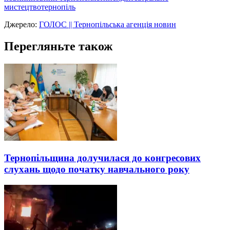
мистецтво
тернопіль
Джерело:
ГОЛОС || Тернопільська агенція новин
Перегляньте також
Тернопільщина долучилася до конгресових
слухань щодо початку навчального року