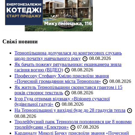
Свіжі новини
Тернопільщина долучилася до конгресових слухань
щодо початку навчального року
08.08.2026
Як бачать пожежу рятувальники: екшнкамера зняла
гасіння вогню (ВІДЕО)
08.08.2026
Професору Стефану Хмілю присвоїли звання
«Почесний громадянин міста Тернополя»
08.08.2026
Як житель Тернопільщини скористався грантом і 15
років створює текстиль
08.08.2026
Ігор Гуда отримав відзнаку «Візіонер сучасної
будівельної галузі»
08.08.2026
На Тернопільщині у вихідні буде до 28 градусів тепла
08.08.2026
Тролейбусний парк Тернополя поповнився ще 8 новими
тролейбусами «Електрон»
07.08.2026
Кардиналу Миколі Бичку присвоїли звання «Почесний