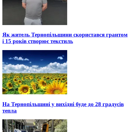
Як житель Тернопільщини скористався грантом
і 15 років створює текстиль
На Тернопільщині у вихідні буде до 28 градусів
тепла