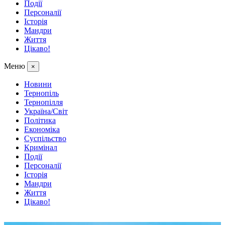
Події
Персоналії
Історія
Мандри
Життя
Цікаво!
Меню
×
Новини
Тернопіль
Тернопілля
Україна/Світ
Політика
Економіка
Суспільство
Кримінал
Події
Персоналії
Історія
Мандри
Життя
Цікаво!