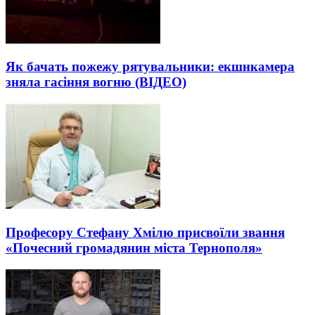
Як бачать пожежу рятувальники: екшнкамера
зняла гасіння вогню (ВІДЕО)
Професору Стефану Хмілю присвоїли звання
«Почесний громадянин міста Тернополя»