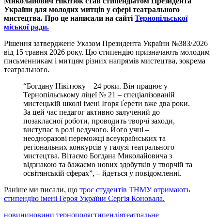
Миколайович Нікітюк став стипендіатом Президента
України для молодих митців у сфері театрального
мистецтва. Про це написали на сайті
Тернопільської
міської ради.
Рішення затверджене Указом Президента України №383/2026
від 15 травня 2026 року. Цю стипендію призначають молодим
письменникам і митцям різних напрямів мистецтва, зокрема
театрального.
“Богдану Нікітюку – 24 роки. Він працює у
Тернопільському ліцеї № 21 – спеціалізованій
мистецькій школі імені Ігоря Ґерети вже два роки.
За цей час педагог активно залучений до
позакласної роботи, проводить творчі заходи,
виcтупає в ролі ведучого. Його учні –
неодноразові переможці всеукраїнських та
регіональних конкурсів у галузі театрального
мистецтва. Вітаємо Богдана Миколайовича з
відзнакою та бажаємо нових здобутків у творчій та
освітянській сферах”, – йдеться у повідомленні.
Раніше ми писали, що
троє студентів ТНМУ отримають
стипендію імені Героя України Сергія Коновала.
новини
новини тернополя
стипендія
театральне