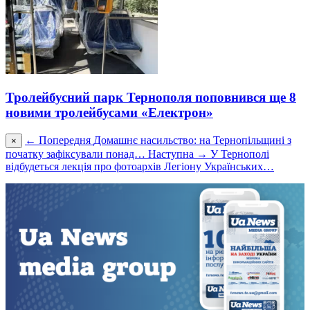
Тролейбусний парк Тернополя поповнився ще 8
новими тролейбусами «Електрон»
← Попередня
Домашнє насильство: на Тернопільщині з
×
початку зафіксували понад…
Наступна →
У Тернополі
відбудеться лекція про фотоархів Легіону Українських…