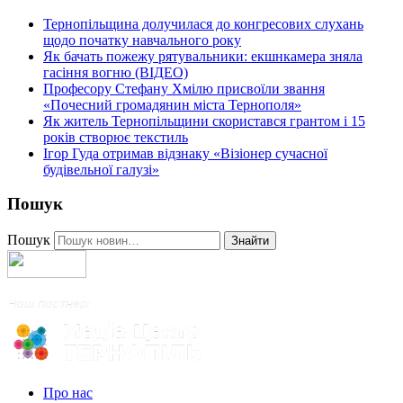
Тернопільщина долучилася до конгресових слухань
щодо початку навчального року
Як бачать пожежу рятувальники: екшнкамера зняла
гасіння вогню (ВІДЕО)
Професору Стефану Хмілю присвоїли звання
«Почесний громадянин міста Тернополя»
Як житель Тернопільщини скористався грантом і 15
років створює текстиль
Ігор Гуда отримав відзнаку «Візіонер сучасної
будівельної галузі»
Пошук
Пошук
Знайти
Про нас