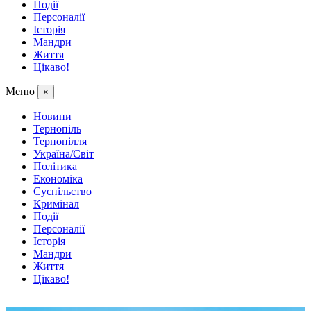
Події
Персоналії
Історія
Мандри
Життя
Цікаво!
Меню
×
Новини
Тернопіль
Тернопілля
Україна/Світ
Політика
Економіка
Суспільство
Кримінал
Події
Персоналії
Історія
Мандри
Життя
Цікаво!