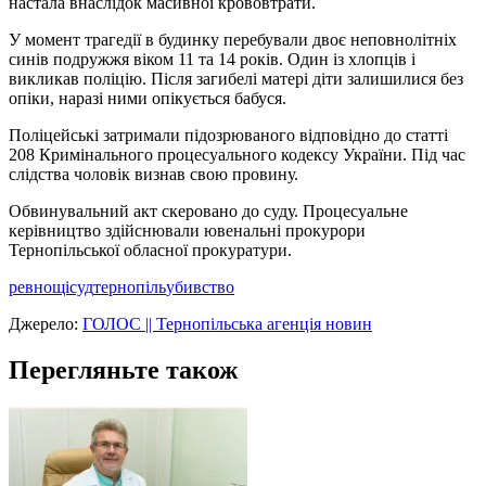
настала внаслідок масивної крововтрати.
У момент трагедії в будинку перебували двоє неповнолітніх
синів подружжя віком 11 та 14 років. Один із хлопців і
викликав поліцію. Після загибелі матері діти залишилися без
опіки, наразі ними опікується бабуся.
Поліцейські затримали підозрюваного відповідно до статті
208 Кримінального процесуального кодексу України. Під час
слідства чоловік визнав свою провину.
Обвинувальний акт скеровано до суду. Процесуальне
керівництво здійснювали ювенальні прокурори
Тернопільської обласної прокуратури.
ревнощі
суд
тернопіль
убивство
Джерело:
ГОЛОС || Тернопільська агенція новин
Перегляньте також