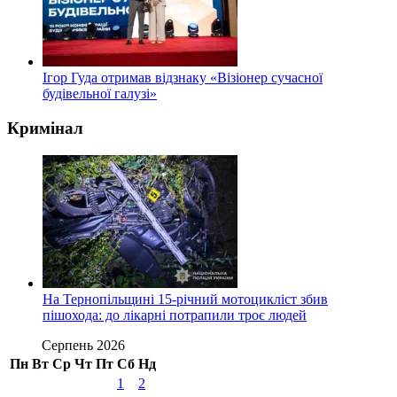
Ігор Гуда отримав відзнаку «Візіонер сучасної
будівельної галузі»
Кримінал
На Тернопільщині 15-річний мотоцикліст збив
пішохода: до лікарні потрапили троє людей
Серпень 2026
Пн
Вт
Ср
Чт
Пт
Сб
Нд
1
2