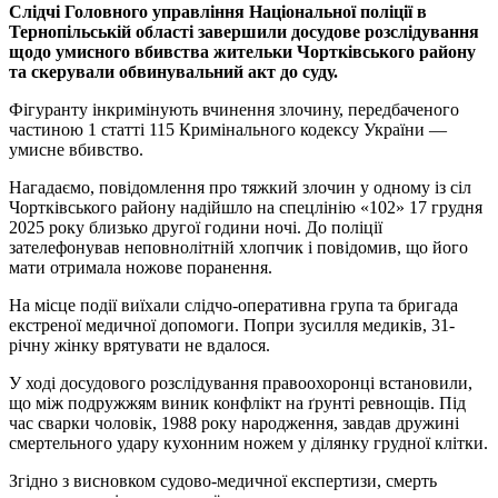
Слідчі Головного управління Національної поліції в
Тернопільській області завершили досудове розслідування
щодо умисного вбивства жительки Чортківського району
та скерували обвинувальний акт до суду.
Фігуранту інкримінують вчинення злочину, передбаченого
частиною 1 статті 115 Кримінального кодексу України —
умисне вбивство.
Нагадаємо, повідомлення про тяжкий злочин у одному із сіл
Чортківського району надійшло на спецлінію «102» 17 грудня
2025 року близько другої години ночі. До поліції
зателефонував неповнолітній хлопчик і повідомив, що його
мати отримала ножове поранення.
На місце події виїхали слідчо-оперативна група та бригада
екстреної медичної допомоги. Попри зусилля медиків, 31-
річну жінку врятувати не вдалося.
У ході досудового розслідування правоохоронці встановили,
що між подружжям виник конфлікт на ґрунті ревнощів. Під
час сварки чоловік, 1988 року народження, завдав дружині
смертельного удару кухонним ножем у ділянку грудної клітки.
Згідно з висновком судово-медичної експертизи, смерть