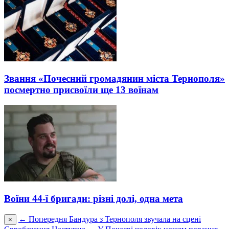
Звання «Почесний громадянин міста Тернополя»
посмертно присвоїли ще 13 воїнам
Воїни 44-ї бригади: різні долі, одна мета
← Попередня
Бандура з Тернополя звучала на сцені
×