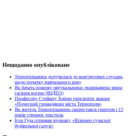
Нещодавно опубліковане
Тернопільщина долучилася до конгресових слухань
щодо початку навчального року
Як бачать пожежу рятувальники: екшнкамера зняла
гасіння вогню (ВІДЕО)
Професору Стефану Хмілю присвоїли звання
«Почесний громадянин міста Тернополя»
Як житель Тернопільщини скористався грантом і 15
років створює текстиль
Ігор Гуда отримав відзнаку «Візіонер сучасної
будівельної галузі»