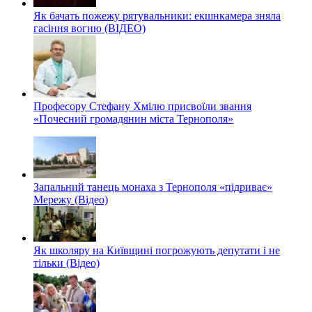
Як бачать пожежу рятувальники: екшнкамера зняла
гасіння вогню (ВІДЕО)
Професору Стефану Хмілю присвоїли звання
«Почесний громадянин міста Тернополя»
Запальний танець монаха з Тернополя «підриває»
Мережу (Відео)
Як школяру на Київщині погрожують депутати і не
тільки (Відео)