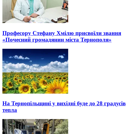
Професору Стефану Хмілю присвоїли звання
«Почесний громадянин міста Тернополя»
На Тернопільщині у вихідні буде до 28 градусів
тепла