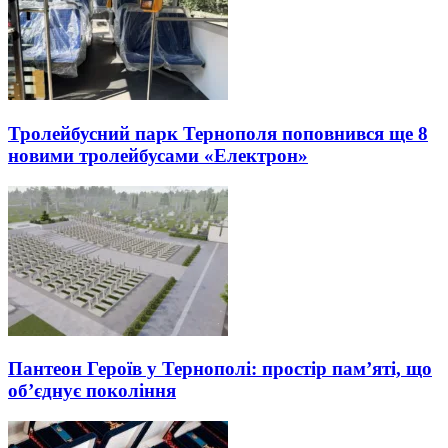
Тролейбусний парк Тернополя поповнився ще 8
новими тролейбусами «Електрон»
Пантеон Героїв у Тернополі: простір пам’яті, що
об’єднує покоління