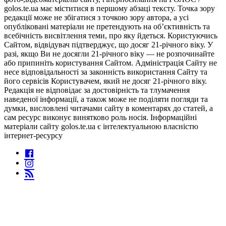
golos.te.ua має міститися в першому абзаці тексту. Точка зору
редакції може не збігатися з точкою зору автора, а усі
опубліковані матеріали не претендують на об’єктивність та
всебічність висвітлення теми, про яку йдеться. Користуючись
Сайтом, відвідувач підтверджує, що досяг 21-річного віку. У
разі, якщо Ви не досягли 21-річного віку — не розпочинайте
або припиніть користування Сайтом. Адміністрація Сайту не
несе відповідальності за законність використання Сайту та
його сервісів Користувачем, який не досяг 21-річного віку.
Редакція не відповідає за достовірність та тлумачення
наведеної інформації, а також може не поділяти погляди та
думки, висловлені читачами сайту в коментарях до статей, а
сам ресурс виконує винятково роль носія. Інформаційні
матеріали сайту golos.te.ua є інтелектуальною власністю
інтернет-ресурсу