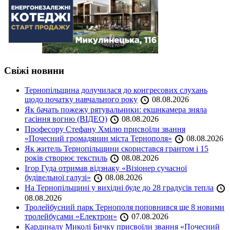
Свіжі новини
Тернопільщина долучилася до конгресових слухань
щодо початку навчального року
08.08.2026
Як бачать пожежу рятувальники: екшнкамера зняла
гасіння вогню (ВІДЕО)
08.08.2026
Професору Стефану Хмілю присвоїли звання
«Почесний громадянин міста Тернополя»
08.08.2026
Як житель Тернопільщини скористався грантом і 15
років створює текстиль
08.08.2026
Ігор Гуда отримав відзнаку «Візіонер сучасної
будівельної галузі»
08.08.2026
На Тернопільщині у вихідні буде до 28 градусів тепла
08.08.2026
Тролейбусний парк Тернополя поповнився ще 8 новими
тролейбусами «Електрон»
07.08.2026
Кардиналу Миколі Бичку присвоїли звання «Почесний