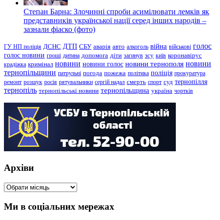
Степан Барна: Злочинні спроби асимілювати лемків як
представників української нації серед інших народів –
зазнали фіаско (фото)
голос
війна
ДТП
ГУ НП поліція
ДСНС
СБУ
аварія
авто
алкоголь
військові
голос новини
зсу
гроші
дитина
допомога
діти
загинув
київ
коронавірус
новини
новини тернополя
новини
новини голос
кримінал
крадіжка
тернопільщини
поліція
патрульні
погода
пожежа
політика
прокуратура
тернопілля
суд
ремонт
розшук
росія
рятувальники
сергій надал
смерть
спорт
тернопіль
тернопільщина
україна
тернопільські новини
чортків
Архіви
Архіви
Ми в соціальних мережах