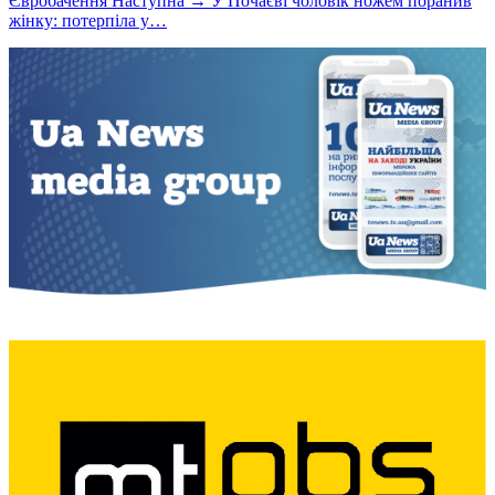
Євробачення
Наступна →
У Почаєві чоловік ножем поранив
жінку: потерпіла у…