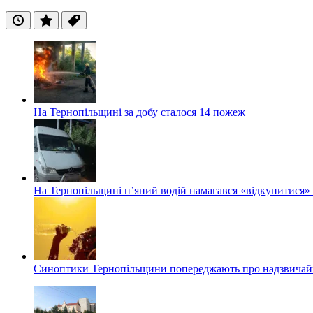
Останні
Популярні
Теги
На Тернопільщині за добу сталося 14 пожеж
На Тернопільщині п’яний водій намагався «відкупитися» в
Синоптики Тернопільщини попереджають про надзвичайн