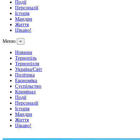
Події
Персоналії
Історія
Мандри
Життя
Цікаво!
Меню
×
Новини
Тернопіль
Тернопілля
Україна/Світ
Політика
Економіка
Суспільство
Кримінал
Події
Персоналії
Історія
Мандри
Життя
Цікаво!