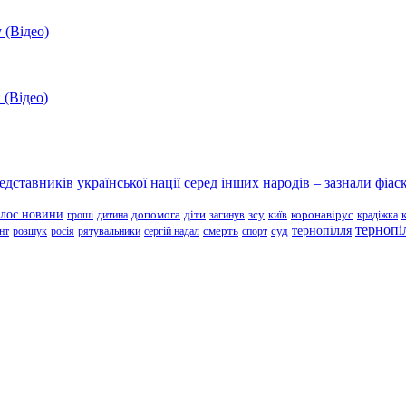
 (Відео)
 (Відео)
ставників української нації серед інших народів – зазнали фіаск
олос новини
зсу
гроші
дитина
допомога
діти
загинув
київ
коронавірус
крадіжка
тернопі
тернопілля
суд
нт
розшук
росія
рятувальники
сергій надал
смерть
спорт