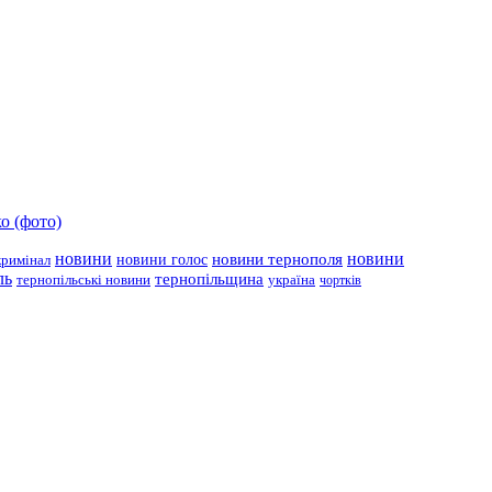
о (фото)
новини
новини тернополя
новини
новини голос
кримінал
ль
тернопільщина
україна
тернопільські новини
чортків