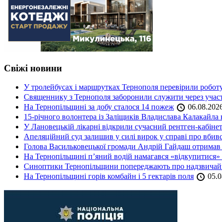
Свіжі новини
У тролейбусах і маршрутках Тернополя перевірили робот
Священнику з Тернополя заборонили служити через участь
На Тернопільщині за добу сталося 14 пожеж
06.08.202
15-річного волонтера із Заліщиків Владислава Калакайл
У Лановецькій лікарні відкрили сучасний рентген-кабінет
Апеляційний суд залишив у силі вирок у справі про вбив
Голова Васильковецької громади Андрій Гайдаш отримав
На Тернопільщині п’яний водій намагався «відкупитися» в
Синоптики Тернопільщини попереджають про надзвичайн
На Тернопільщині горів комбайн і 5 гектарів поля
05.0