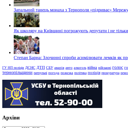
Запальний танець монаха з Тернополя «підриває» Мережу
Як школяру на Київщині погрожують депутати і не тільки
Степан Барна: Злочинні спроби асимілювати лемків як пред
голос
війна
г
ДТП
ГУ НП поліція
ДСНС
СБУ
аварія
авто
алкоголь
військові
тернопільщини
поліція
патрульні
погода
пожежа
політика
прокуратура
ремо
Архіви