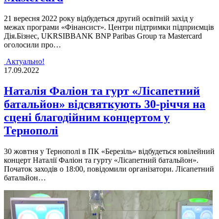
21 вересня 2022 року відбудеться другий освітній захід у
межах програми «Фінансист». Центри підтримки підприємців
Дія.Бізнес, UKRSIBBANK BNP Paribas Group та Mastercard
оголосили про…
Актуально!
17.09.2022
Наталiя Фалiон та гурт «Лiсапетний
батальйон» вiдсвяткують 30-рiччя на
сценi благодiйним концертом у
Тернополi
30 жовтня у Тернополi в ПК «Березiль» вiдбудеться ювiлейний
концерт Наталiї Фалiон та гурту «Лiсапетний батальйон».
Початок заходiв о 18:00, повiдомили органiзатори. Лiсапетний
батальйон…