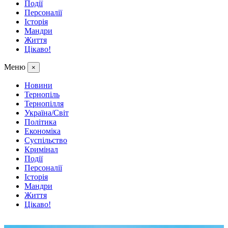
Події
Персоналії
Історія
Мандри
Життя
Цікаво!
Меню
×
Новини
Тернопіль
Тернопілля
Україна/Світ
Політика
Економіка
Суспільство
Кримінал
Події
Персоналії
Історія
Мандри
Життя
Цікаво!