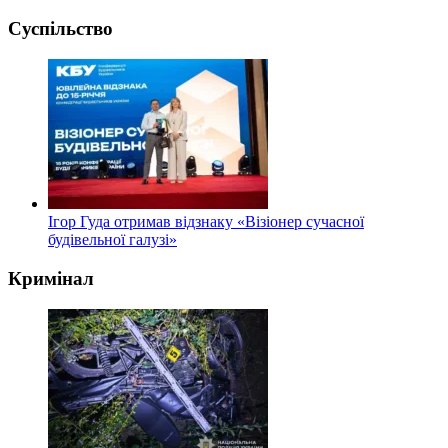
Суспільство
Ігор Гуда отримав відзнаку «Візіонер сучасної
будівельної галузі»
Кримінал