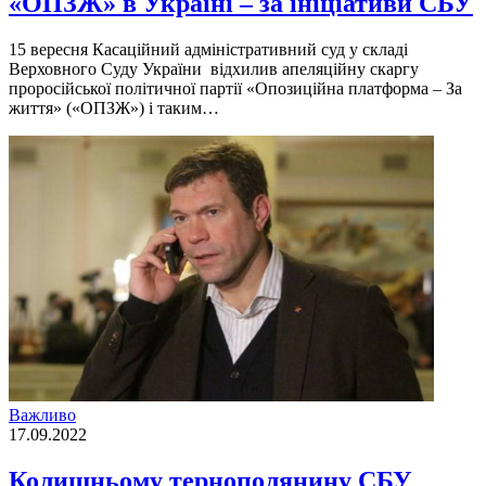
«ОПЗЖ» в​​ Україні – за ініціативи СБУ
15 вересня Касацiйний адмiнiстративний суд у складi
Верховного Суду України вiдхилив апеляцiйну скаргу
проросiйської полiтичної партiї «Опозицiйна платформа – За
життя» («ОПЗЖ») i таким…
Важливо
17.09.2022
Колишньому тернополянину СБУ