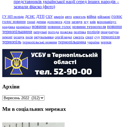
представників української нації серед інших народів –
зазнали фіаско (фото)
голос
війна
ДТП
ГУ НП поліція
ДСНС
СБУ
аварія
авто
алкоголь
військові
голос новини
зсу
гроші
дитина
допомога
діти
загинув
київ
коронавірус
новини
новини тернополя
новини
новини голос
кримінал
крадіжка
тернопільщини
поліція
патрульні
погода
пожежа
політика
прокуратура
тернопілля
суд
ремонт
розшук
росія
рятувальники
сергій надал
смерть
спорт
тернопіль
тернопільщина
україна
тернопільські новини
чортків
Архіви
Архіви
Ми в соціальних мережах