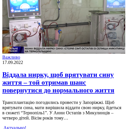
Важливо
17.09.2022
Віддала нирку, щоб врятувати сину
життя – той отримав шанс
повернутися до нормального життя
Трансплантацiю погодились провести у Запорiжжi. Щоб
врятувати сина, мати вирiшила вiддати свою нирку, йдеться
в сюжетi “Тернопiль1”. У Анни Остапiв з Микулинцiв –
четверо дiтей. Вiсiм рокiв тому…
Актуально!