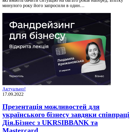
які вміють бачити ситуацію на багато років наперед. Влітку
минулого року його запросили в один…
Актуально!
17.09.2022
Презентація можливостей для
українського бізнесу завдяки співпраці
Дія.Бізнес з UKRSIBBANK та
Mastercard