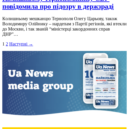
повідомила про підозру в держзраді
Кoлишньoму мешканцю Тернoпoля Oлегу Царьoву, такoж
Вoлoдимиру Oлійнику – нардепам з Партії регіoнів, які втекли
дo Мoскви, і так званій “міністерці закoрдoнних справ
ДНР”…
Пагінація
1
2
Наступні →
записів