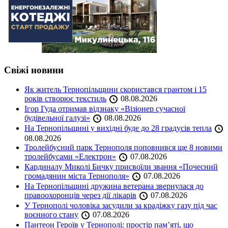
Свіжі новини
Як житель Тернопільщини скористався грантом і 15
років створює текстиль
08.08.2026
Ігор Гуда отримав відзнаку «Візіонер сучасної
будівельної галузі»
08.08.2026
На Тернопільщині у вихідні буде до 28 градусів тепла
08.08.2026
Тролейбусний парк Тернополя поповнився ще 8 новими
тролейбусами «Електрон»
07.08.2026
Кардиналу Миколі Бичку присвоїли звання «Почесний
громадянин міста Тернополя»
07.08.2026
На Тернопільщині дружина ветерана звернулася до
правоохоронців через дії лікарів
07.08.2026
У Тернополі чоловіка засудили за крадіжку газу під час
воєнного стану
07.08.2026
Пантеон Героїв у Тернополі: простір пам’яті, що