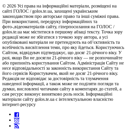
© 2026 Усі права на інформаційні матеріали, розміщені на
сайті ГОЛОС / golos.te.ua, захищені українським
законодавством про авторське право та інші суміжні права.
При використанні, передруку інформаційних та
фото-,відеоматеріалів сайту, гіперпосилання на ГОЛОС /
golos.te.ua має міститися в першому абзаці тексту. Точка зору
редакції може не збігатися з точкою зору автора, а усі
опубліковані матеріали не претендують на об’єктивність та
всебічність висвітлення теми, про яку йдеться. Користуючись
Сайтом, відвідувач підтверджує, що досяг 21-річного віку. У
разі, якщо Ви не досягли 21-річного віку — не розпочинайте
або припиніть користування Сайтом. Адміністрація Сайту не
несе відповідальності за законність використання Сайту та
його сервісів Користувачем, який не досяг 21-річного віку.
Редакція не відповідає за достовірність та тлумачення
наведеної інформації, а також може не поділяти погляди та
думки, висловлені читачами сайту в коментарях до статей, а
сам ресурс виконує винятково роль носія. Інформаційні
матеріали сайту golos.te.ua є інтелектуальною власністю
інтернет-ресурсу