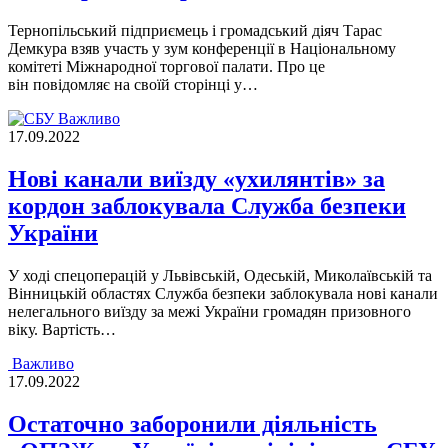
Тернопiльський пiдприємець i громадський дiяч Тарас
Демкура взяв участь у зум конференцiї в Нацiональному
комiтетi Мiжнародної торгової палати. Про це
вiн повiдомляє на своїй сторiнцi у…
Важливо
17.09.2022
Нові канали виїзду «ухилянтів» за
кордон заблокувала Служба безпеки
України
У ходi спецоперацiй у Львiвськiй, Одеськiй, Миколаївськiй та
Вiнницькiй областях Служба безпеки заблокувала новi канали
нелегального виїзду за межi України громадян призовного
вiку. Вартiсть…
Важливо
17.09.2022
Остаточно заборонили діяльність