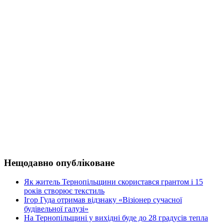
Нещодавно опубліковане
Як житель Тернопільщини скористався грантом і 15
років створює текстиль
Ігор Гуда отримав відзнаку «Візіонер сучасної
будівельної галузі»
На Тернопільщині у вихідні буде до 28 градусів тепла