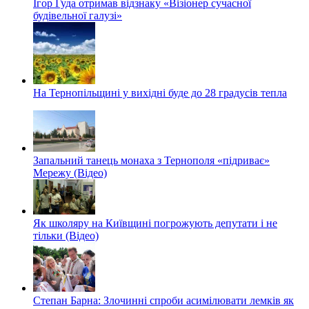
Ігор Гуда отримав відзнаку «Візіонер сучасної
будівельної галузі»
На Тернопільщині у вихідні буде до 28 градусів тепла
Запальний танець монаха з Тернополя «підриває»
Мережу (Відео)
Як школяру на Київщині погрожують депутати і не
тільки (Відео)
Степан Барна: Злочинні спроби асимілювати лемків як