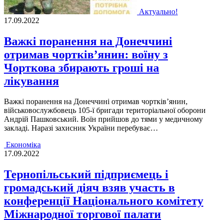
Актуально!
17.09.2022
Важкі поранення на Донеччині
отримав чортків’янин: воїну з
Чорткова збирають гроші на
лікування
Важкi поранення на Донеччинi отримав чорткiв’янин,
вiйськовослужбовець 105-ї бригади територiальної оборони
Андрiй Пашковський. Воїн прийшов до тями у медичному
закладi. Наразi захисник України перебуває…
Економіка
17.09.2022
Тернопільський підприємець і
громадський діяч взяв участь в
конференції Національного комітету
Міжнародної торгової палати