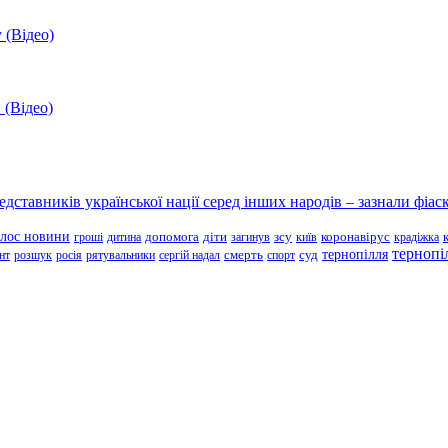
 (Відео)
 (Відео)
ставників української нації серед інших народів – зазнали фіаск
олос новини
зсу
гроші
дитина
допомога
діти
загинув
київ
коронавірус
крадіжка
тернопі
тернопілля
суд
нт
розшук
росія
рятувальники
сергій надал
смерть
спорт