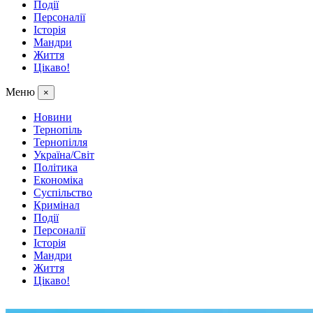
Події
Персоналії
Історія
Мандри
Життя
Цікаво!
Меню
×
Новини
Тернопіль
Тернопілля
Україна/Світ
Політика
Економіка
Суспільство
Кримінал
Події
Персоналії
Історія
Мандри
Життя
Цікаво!