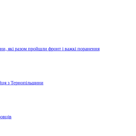
ини, які разом пройшли фронт і важкі поранення
ійця з Тернопільщини
бовців