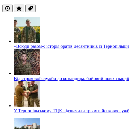
Останні
Популярні
Теги
«Всюди разом»: історія братів-десантників із Тернопільщ
Від строкової служби до командира: бойовий шлях гвард
У Тернопільському ТЦК відзначили трьох військовослуж