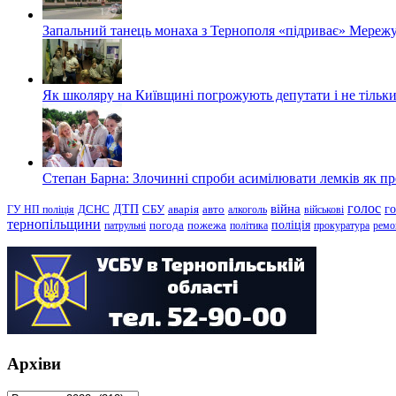
Запальний танець монаха з Тернополя «підриває» Мережу
Як школяру на Київщині погрожують депутати і не тільки
Степан Барна: Злочинні спроби асимілювати лемків як пред
голос
війна
г
ДТП
ГУ НП поліція
ДСНС
СБУ
аварія
авто
алкоголь
військові
тернопільщини
поліція
патрульні
погода
пожежа
політика
прокуратура
ремо
Архіви