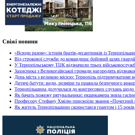
Свіжі новини
«Всюди разом»: історія братів-десантників із Тернопільщ
Від строкової служби до командира: бойовий шлях гвард
У Тернопільському ТЦК відзначили трьох військовослуж
Захисника з Великогаївської громади нагородять відзна
День міста з великою місією: Тернопіль підтримуватиме в
Дитячі батути: види, розміри та правила безпечного вико
Тернопільщина долучилася до конгресових слухань щодо 
Як бачать пожежу рятувальники: екшнкамера зняла гасін
Професору Стефану Хмілю присвоїли звання «Почесний 
Як житель Тернопільщини скористався грантом і 15 років