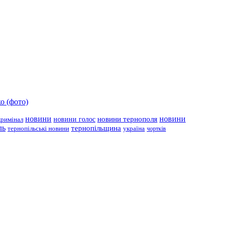
о (фото)
новини
новини тернополя
новини
новини голос
кримінал
ль
тернопільщина
україна
тернопільські новини
чортків