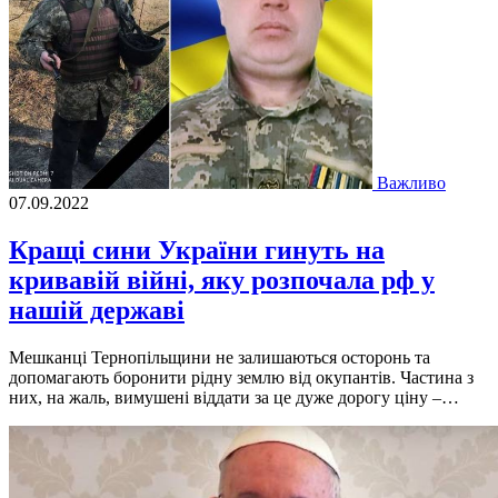
Важливо
07.09.2022
Кращі сини України гинуть на
кривавій війні, яку розпочала рф у
нашій державі
Мешканцi Тернопiльщини не залишаються осторонь та
допомагають боронити рiдну землю вiд окупантiв. Частина з
них, на жаль, вимушенi вiддати за це дуже дорогу цiну –…