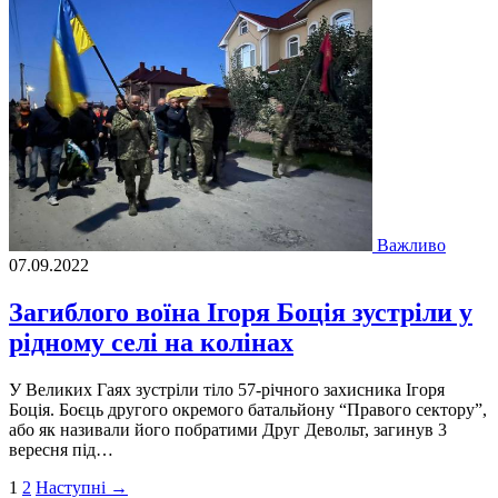
Важливо
07.09.2022
Загиблого воїна Ігоря Боція зустріли у
рідному селі на колінах
У Великих Гаях зустрiли тiло 57-рiчного захисника Iгоря
Боцiя. Боєць другого окремого батальйону “Правого сектору”,
або як називали його побратими Друг Девольт, загинув 3
вересня пiд…
Пагінація
1
2
Наступні →