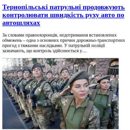
Тернопільські патрульні продовжують
контролювати швидкість руху авто по
автошляхах
За словами правоохоронцiв, недотримання встановлених
обмежень – одна з основних причин дорожньо-транспортних
пригод з тяжкими наслiдками. У патрульнiй полiцiї
зазначають, що контроль здiйснюється у…