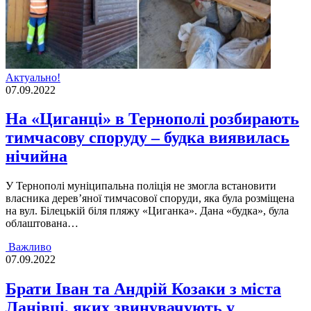
Актуально!
07.09.2022
На «Циганці» в Тернополі розбирають
тимчасову споруду – будка виявилась
нічийна
У Тернополi мунiципальна полiцiя не змогла встановити
власника дерев’яної тимчасової споруди, яка була розмiщена
на вул. Бiлецькiй бiля пляжу «Циганка». Дана «будка», була
облаштована…
Важливо
07.09.2022
Брати Іван та Андрій Козаки з міста
Ланівці, яких звинувачують у