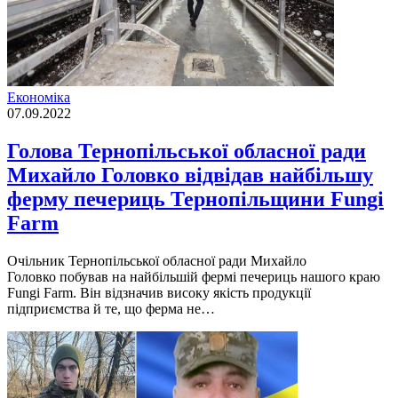
Економіка
07.09.2022
Голова Тернопільської обласної ради
Михайло Головко відвідав найбільшу
ферму печериць Тернопільщини Fungi
Farm
Очiльник Тернопiльської обласної ради Михайло
Головко побував на найбiльшiй фермi печериць нашого краю
Fungi Farm. Вiн вiдзначив високу якiсть продукцiї
пiдприємства й те, що ферма не…