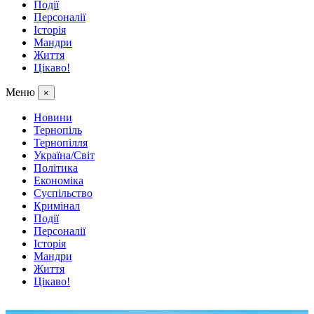
Події
Персоналії
Історія
Мандри
Життя
Цікаво!
Меню
×
Новини
Тернопіль
Тернопілля
Україна/Світ
Політика
Економіка
Суспільство
Кримінал
Події
Персоналії
Історія
Мандри
Життя
Цікаво!