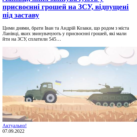
присвоєнні грошей на ЗСУ, відпущені
під заставу
Цими днями, брати Iван та Андрiй Козаки, що родом з мiста
Ланiвцi, яких звинувачують у присвоєннi грошей, якi мали
йти на ЗСУ, сплатили 545…
Актуально!
07.09.2022