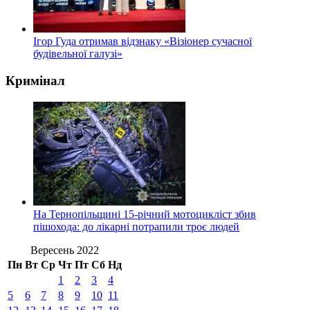
Ігор Гуда отримав відзнаку «Візіонер сучасної
будівельної галузі»
Кримінал
На Тернопільщині 15-річний мотоцикліст збив
пішохода: до лікарні потрапили троє людей
Вересень 2022
Пн
Вт
Ср
Чт
Пт
Сб
Нд
1
2
3
4
5
6
7
8
9
10
11