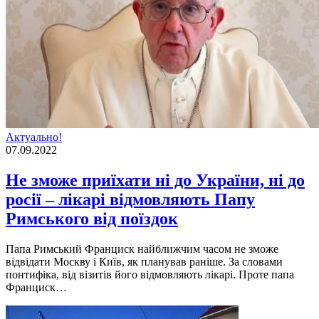
Актуально!
07.09.2022
Не зможе приїхати ні до України, ні до
росії – лікарі відмовляють Папу
Римського від поїздок
Папа Римський Франциск найближчим часом не зможе
вiдвiдати Москву i Київ, як планував ранiше. За словами
понтифiка, вiд вiзитiв його вiдмовляють лiкарi. Проте папа
Франциск…