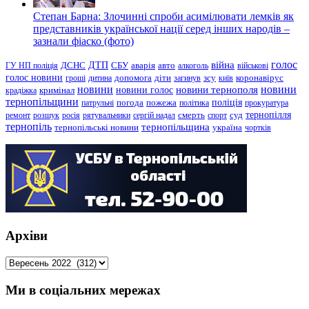
Степан Барна: Злочинні спроби асимілювати лемків як
представників української нації серед інших народів –
зазнали фіаско (фото)
голос
війна
ДТП
ГУ НП поліція
ДСНС
СБУ
аварія
авто
алкоголь
військові
голос новини
зсу
гроші
дитина
допомога
діти
загинув
київ
коронавірус
новини
новини тернополя
новини
новини голос
кримінал
крадіжка
тернопільщини
поліція
патрульні
погода
пожежа
політика
прокуратура
тернопілля
суд
ремонт
розшук
росія
рятувальники
сергій надал
смерть
спорт
тернопіль
тернопільщина
україна
тернопільські новини
чортків
Архіви
Архіви
Ми в соціальних мережах