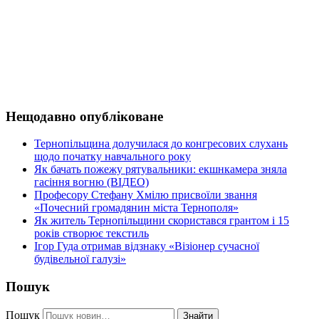
Нещодавно опубліковане
Тернопільщина долучилася до конгресових слухань
щодо початку навчального року
Як бачать пожежу рятувальники: екшнкамера зняла
гасіння вогню (ВІДЕО)
Професору Стефану Хмілю присвоїли звання
«Почесний громадянин міста Тернополя»
Як житель Тернопільщини скористався грантом і 15
років створює текстиль
Ігор Гуда отримав відзнаку «Візіонер сучасної
будівельної галузі»
Пошук
Пошук
Знайти