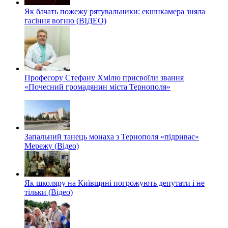
Як бачать пожежу рятувальники: екшнкамера зняла
гасіння вогню (ВІДЕО)
Професору Стефану Хмілю присвоїли звання
«Почесний громадянин міста Тернополя»
Запальний танець монаха з Тернополя «підриває»
Мережу (Відео)
Як школяру на Київщині погрожують депутати і не
тільки (Відео)