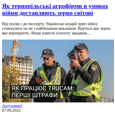
Як тернопільські агрофірми в умовах
війни доставляють зерно світові
Вiд посiву i до експорту. Українськi аграрiї через вiйну
стикнулися чи не з найбiльшим викликом. Йдеться про зерно,
яке вирощують. Якщо навеснi клопоту завдавав…
Актуально!
07.09.2022