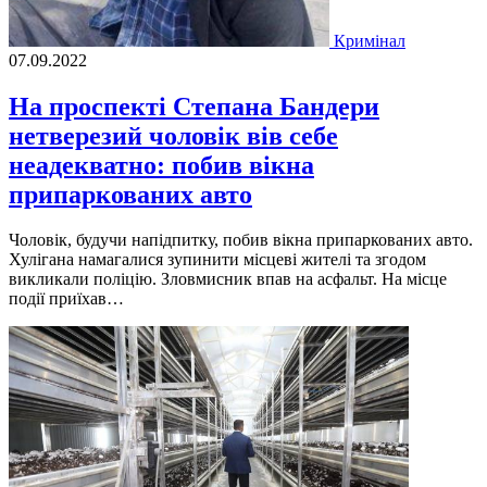
Кримінал
07.09.2022
На проспекті Степана Бандери
нетверезий чоловік вів себе
неадекватно: побив вікна
припаркованих авто
Чоловiк, будучи напiдпитку, побив вiкна припаркованих авто.
Хулiгана намагалися зупинити мiсцевi жителi та згодом
викликали полiцiю. Зловмисник впав на асфальт. На мiсце
подiї приїхав…