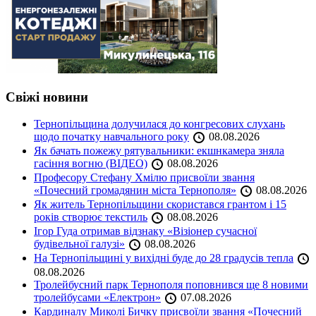
Свіжі новини
Тернопільщина долучилася до конгресових слухань
щодо початку навчального року
08.08.2026
Як бачать пожежу рятувальники: екшнкамера зняла
гасіння вогню (ВІДЕО)
08.08.2026
Професору Стефану Хмілю присвоїли звання
«Почесний громадянин міста Тернополя»
08.08.2026
Як житель Тернопільщини скористався грантом і 15
років створює текстиль
08.08.2026
Ігор Гуда отримав відзнаку «Візіонер сучасної
будівельної галузі»
08.08.2026
На Тернопільщині у вихідні буде до 28 градусів тепла
08.08.2026
Тролейбусний парк Тернополя поповнився ще 8 новими
тролейбусами «Електрон»
07.08.2026
Кардиналу Миколі Бичку присвоїли звання «Почесний