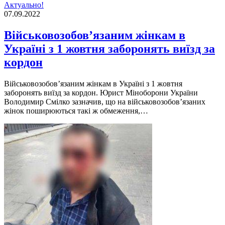
Актуально!
07.09.2022
Військовозобов’язаним жінкам в
Україні з 1 жовтня заборонять виїзд за
кордон
Вiйськовозобов’язаним жiнкам в Українi з 1 жовтня
заборонять виїзд за кордон. Юрист Мiноборони України
Володимир Смiлко зазначив, що на вiйськовозобов’язаних
жiнок поширюються такi ж обмеження,…