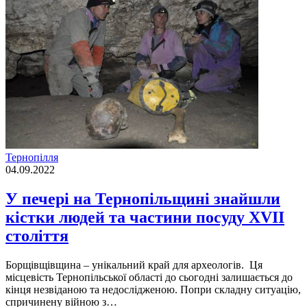
Тернопілля
04.09.2022
У печері на Тернопільщині знайшли
кістки людей та частини посуду XVII
століття
Борщiвщiвщина – унiкальний край для археологiв. Ця
мiсцевiсть Тернопiльської областi до сьогоднi залишається до
кiнця незвiданою та недослiдженою. Попри складну ситуацiю,
спричинену вiйною з…