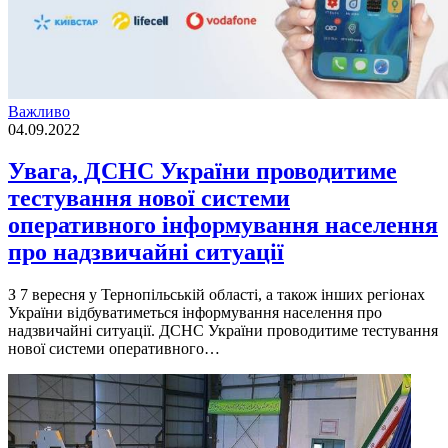
Важливо
04.09.2022
Увага, ДСНС України проводитиме
тестування нової системи
оперативного інформування населення
про надзвичайні ситуації
З 7 вересня у Тернопiльськiй областi, а також iнших регiонах
України вiдбуватиметься iнформування населення про
надзвичайнi ситуацiї. ДСНС України проводитиме тестування
нової системи оперативного…