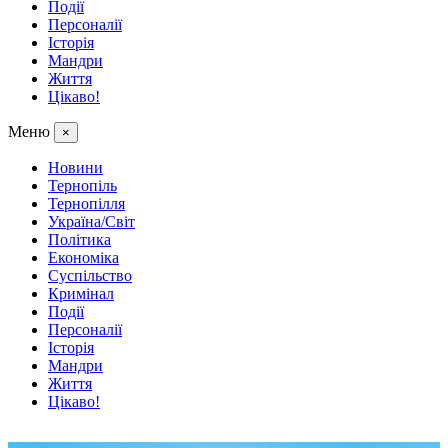
Події
Персоналії
Історія
Мандри
Життя
Цікаво!
Меню
×
Новини
Тернопіль
Тернопілля
Україна/Світ
Політика
Економіка
Суспільство
Кримінал
Події
Персоналії
Історія
Мандри
Життя
Цікаво!