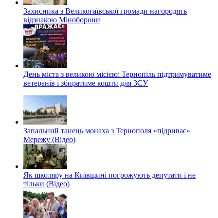
Захисника з Великогаївської громади нагородять
відзнакою Міноборони
День міста з великою місією: Тернопіль підтримуватиме
ветеранів і збиратиме кошти для ЗСУ
Запальний танець монаха з Тернополя «підриває»
Мережу (Відео)
Як школяру на Київщині погрожують депутати і не
тільки (Відео)