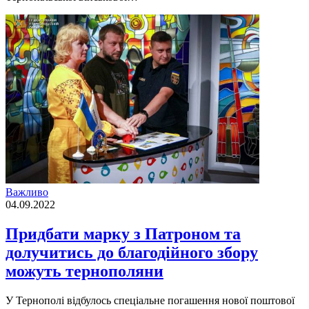
Важливо
04.09.2022
Придбати марку з Патроном та
долучитись до благодійного збору
можуть тернополяни
У Тернополi вiдбулось спецiальне погашення нової поштової