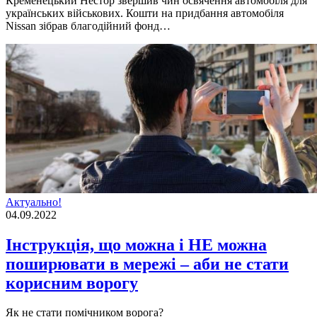
Кременецький Нестор звершив чин освячення автомобiля для
українських вiйськових. Кошти на придбання автомобiля
Nissan зiбрав благодiйний фонд…
Актуально!
04.09.2022
Інструкція, що можна і НЕ можна
поширювати в мережі – аби не стати
корисним ворогу
Як не стати помічником ворога?