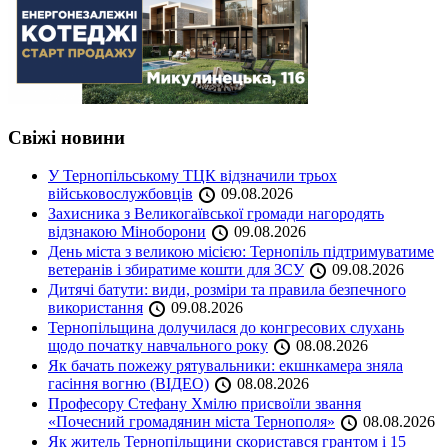
Свіжі новини
У Тернопільському ТЦК відзначили трьох
військовослужбовців
09.08.2026
Захисника з Великогаївської громади нагородять
відзнакою Міноборони
09.08.2026
День міста з великою місією: Тернопіль підтримуватиме
ветеранів і збиратиме кошти для ЗСУ
09.08.2026
Дитячі батути: види, розміри та правила безпечного
використання
09.08.2026
Тернопільщина долучилася до конгресових слухань
щодо початку навчального року
08.08.2026
Як бачать пожежу рятувальники: екшнкамера зняла
гасіння вогню (ВІДЕО)
08.08.2026
Професору Стефану Хмілю присвоїли звання
«Почесний громадянин міста Тернополя»
08.08.2026
Як житель Тернопільщини скористався грантом і 15