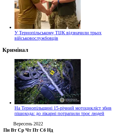
У Тернопільському ТЦК відзначили трьох
військовослужбовців
Кримінал
На Тернопільщині 15-річний мотоцикліст збив
пішохода: до лікарні потрапили троє людей
Вересень 2022
Пн
Вт
Ср
Чт
Пт
Сб
Нд