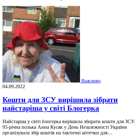
Важливо
04.09.2022
Кошти для ЗСУ вирішила зібрати
найстаріша у світі Блогерка
Найстарша у свiтi блогерка вирiшила збирати кошти для ЗСУ.
95-рiчна полька Анна Кусяк у День Незалежностi України
органiзувала збiр коштiв на тактичнi аптечки для…