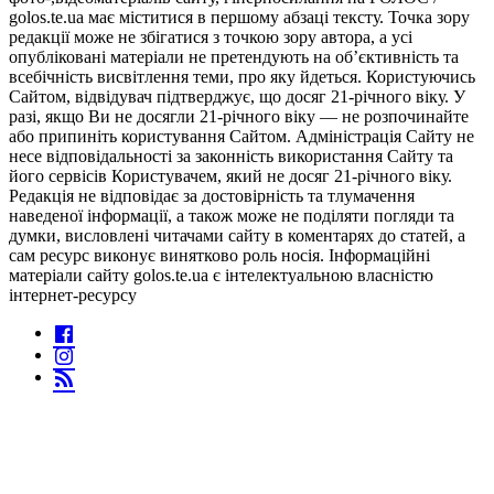
golos.te.ua має міститися в першому абзаці тексту. Точка зору
редакції може не збігатися з точкою зору автора, а усі
опубліковані матеріали не претендують на об’єктивність та
всебічність висвітлення теми, про яку йдеться. Користуючись
Сайтом, відвідувач підтверджує, що досяг 21-річного віку. У
разі, якщо Ви не досягли 21-річного віку — не розпочинайте
або припиніть користування Сайтом. Адміністрація Сайту не
несе відповідальності за законність використання Сайту та
його сервісів Користувачем, який не досяг 21-річного віку.
Редакція не відповідає за достовірність та тлумачення
наведеної інформації, а також може не поділяти погляди та
думки, висловлені читачами сайту в коментарях до статей, а
сам ресурс виконує винятково роль носія. Інформаційні
матеріали сайту golos.te.ua є інтелектуальною власністю
інтернет-ресурсу