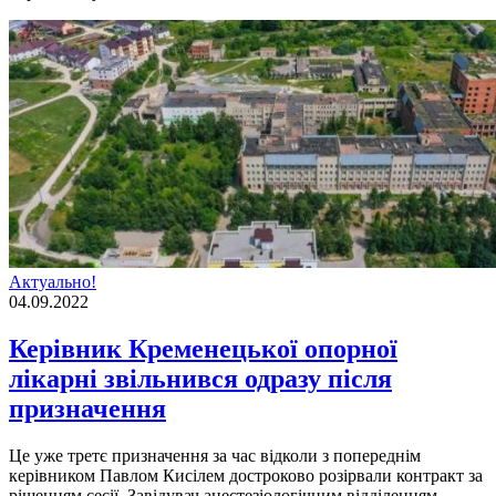
Актуально!
04.09.2022
Керівник Кременецької опорної
лікарні звільнився одразу після
призначення
Це уже третє призначення за час вiдколи з попереднiм
керiвником Павлом Кисiлем достроково розiрвали контракт за
рiшенням сесiї. Завiдувач анестезiологiчним вiддiленням