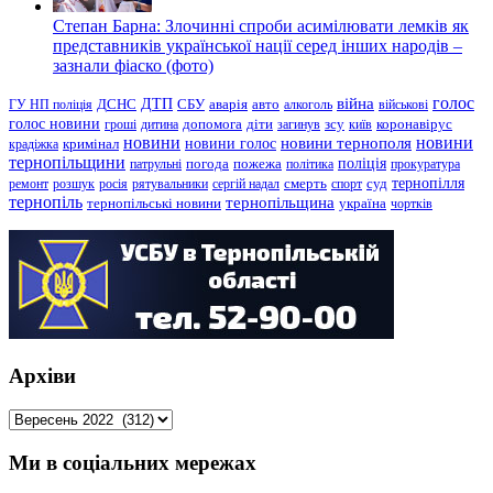
Степан Барна: Злочинні спроби асимілювати лемків як
представників української нації серед інших народів –
зазнали фіаско (фото)
голос
війна
ДТП
ГУ НП поліція
ДСНС
СБУ
аварія
авто
алкоголь
військові
голос новини
зсу
гроші
дитина
допомога
діти
загинув
київ
коронавірус
новини
новини тернополя
новини
новини голос
кримінал
крадіжка
тернопільщини
поліція
патрульні
погода
пожежа
політика
прокуратура
тернопілля
суд
ремонт
розшук
росія
рятувальники
сергій надал
смерть
спорт
тернопіль
тернопільщина
україна
тернопільські новини
чортків
Архіви
Архіви
Ми в соціальних мережах