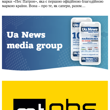
марки «Пес Патрон», яка є першою офiцiйною благодiйною
маркою країни. Вона – про те, як сапери, разом…