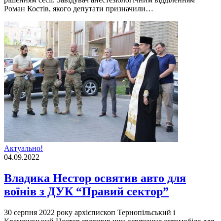
Роман Костiв, якого депутати призначили…
Актуально!
04.09.2022
Владика Нестор освятив авто для
воїнів з ДУК “Правий сектор”
30 серпня 2022 року архiєпископ Тернопiльський i