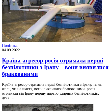
Політика
04.09.2022
Країна-агресор росія отримала перші
безпілотники з Ірану – вони виявилися
бракованими
Країна-агресор отримала першi безпiлотники з Iрану, та на
жаль, чи на щастя, вони виявилися бракованими. росiя
отримала вiд Iрану першу партiю ударних безпiлотникiв,
деякi…