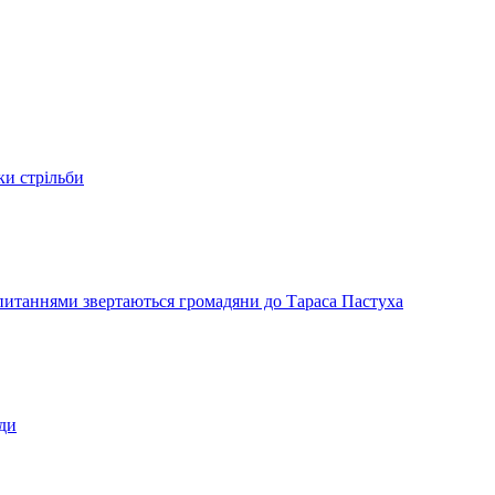
ки стрільби
и питаннями звертаються громадяни до Тараса Пастуха
ади