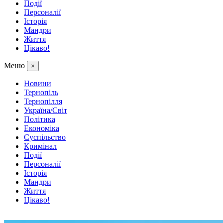
Події
Персоналії
Історія
Мандри
Життя
Цікаво!
Меню
×
Новини
Тернопіль
Тернопілля
Україна/Світ
Політика
Економіка
Суспільство
Кримінал
Події
Персоналії
Історія
Мандри
Життя
Цікаво!