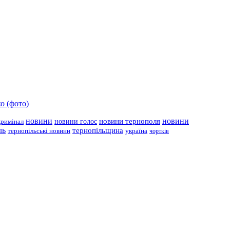
о (фото)
новини
новини тернополя
новини
новини голос
кримінал
ль
тернопільщина
україна
тернопільські новини
чортків