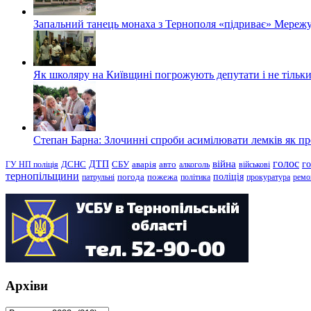
Запальний танець монаха з Тернополя «підриває» Мережу
Як школяру на Київщині погрожують депутати і не тільки
Степан Барна: Злочинні спроби асимілювати лемків як пред
голос
війна
г
ДТП
ГУ НП поліція
ДСНС
СБУ
аварія
авто
алкоголь
військові
тернопільщини
поліція
патрульні
погода
пожежа
політика
прокуратура
ремо
Архіви