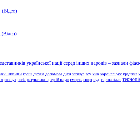
 (Відео)
 (Відео)
ставників української нації серед інших народів – зазнали фіаск
олос новини
зсу
гроші
дитина
допомога
діти
загинув
київ
коронавірус
крадіжка
тернопі
тернопілля
суд
нт
розшук
росія
рятувальники
сергій надал
смерть
спорт