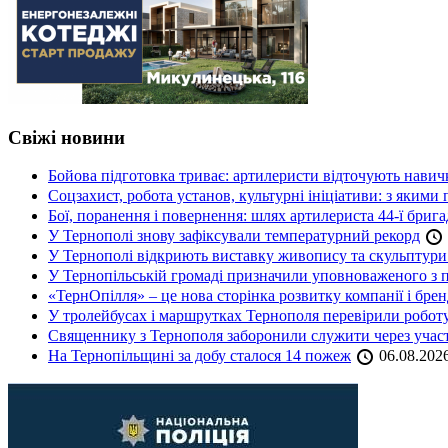
Свіжі новини
Бойова підготовка триває: артилеристи відточують навич
Соцзахист, робота установ, культурні ініціативи: з яким
Бої, поранення і повернення: шлях артилериста 44-ї бриг
У Тернополі знову зафіксували температурний рекорд
У Тернополі відкриють виставку живопису та скульптур
У Тернопільській громаді призначили уповноваженого з п
«ТернОпілля» – це нова сторінка розвитку компанії і бре
У тролейбусах і маршрутках Тернополя перевірили робот
Священнику з Тернополя заборонили служити через участь
На Тернопільщині за добу сталося 14 пожеж
06.08.202