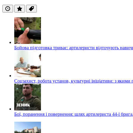
Останні
Популярні
Теги
Бойова підготовка триває: артилеристи відточують навич
Соцзахист, робота установ, культурні ініціативи: з яким
Бої, поранення і повернення: шлях артилериста 44-ї бриг