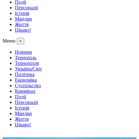
Події
Персоналії
Історія
Мандри
Життя
Цікаво!
Меню
×
Новини
Тернопіль
Тернопілля
Україна/Світ
Політика
Економіка
Суспільство
Кримінал
Події
Персоналії
Історія
Мандри
Життя
Цікаво!