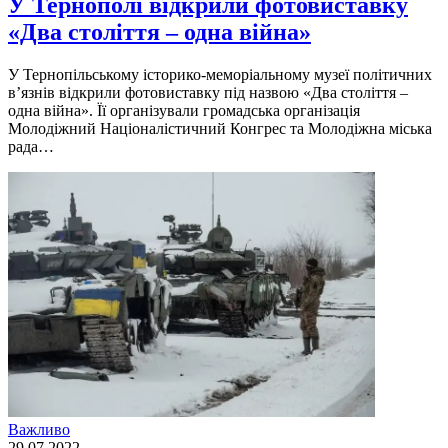
У Тернополі відкрили фотовиставку
«Два століття – одна війна»
У Тернопiльському iсторико-меморiальному музеї полiтичних
в’язнiв вiдкрили фотовиставку пiд назвою «Два столiття –
одна вiйна». Її органiзували громадська органiзацiя
Молодiжний Нацiоналiстичний Конгрес та Молодiжна мiська
рада…
Важливо
29.07.2022