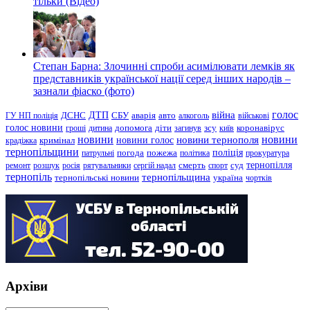
тільки (Відео)
Степан Барна: Злочинні спроби асимілювати лемків як
представників української нації серед інших народів –
зазнали фіаско (фото)
голос
війна
ДТП
ГУ НП поліція
ДСНС
СБУ
аварія
авто
алкоголь
військові
голос новини
зсу
гроші
дитина
допомога
діти
загинув
київ
коронавірус
новини
новини тернополя
новини
новини голос
кримінал
крадіжка
тернопільщини
поліція
патрульні
погода
пожежа
політика
прокуратура
тернопілля
суд
ремонт
розшук
росія
рятувальники
сергій надал
смерть
спорт
тернопіль
тернопільщина
україна
тернопільські новини
чортків
Архіви