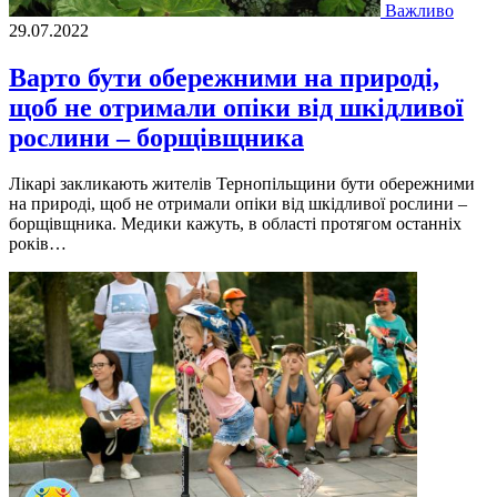
Важливо
29.07.2022
Варто бути обережними на природі,
щоб не отримали опіки від шкідливої
рослини – борщівщника
Лiкарi закликають жителiв Тернопiльщини бути обережними
на природi, щоб не отримали опiки вiд шкiдливої рослини –
борщiвщника. Медики кажуть, в областi протягом останнiх
рокiв…