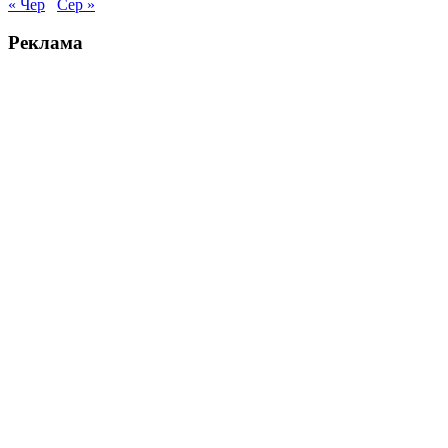
« Чер
Сер »
Реклама