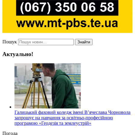
Пошук
Знайти
Актуально!
Галицький фаховий коледж імені В’ячеслава Чорновола
запрошує на навчання за освітньо-професійною
програмою «Геодезія та землеустрій»
Погода