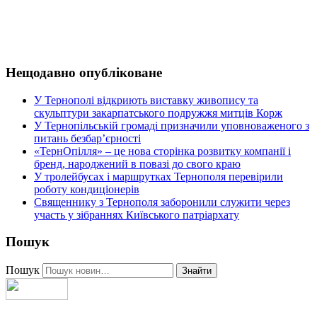
Нещодавно опубліковане
У Тернополі відкриють виставку живопису та
скульптури закарпатського подружжя митців Корж
У Тернопільській громаді призначили уповноваженого з
питань безбар’єрності
«ТернОпілля» – це нова сторінка розвитку компанії і
бренд, народжений в повазі до свого краю
У тролейбусах і маршрутках Тернополя перевірили
роботу кондиціонерів
Священнику з Тернополя заборонили служити через
участь у зібраннях Київського патріархату
Пошук
Пошук
Знайти