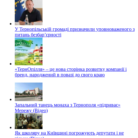
У Тернопільській громаді призначили уповноваженого з
питань безбар’єрності
«ТернОпілля» – це нова сторінка розвитку компанії і
бренд, народжений в повазі до свого краю
Запальний танець монаха з Тернополя «підриває»
Мережу (Відео)
Як школяру на Київщині погрожують депутати і не