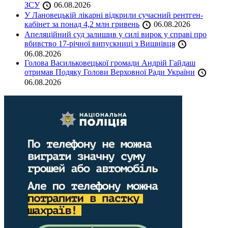
ЗСУ
06.08.2026
У Лановецькій лікарні відкрили сучасний рентген-
кабінет за понад 4,2 млн гривень
06.08.2026
Апеляційний суд залишив у силі вирок у справі про
вбивство 17-річної випускниці з Вишнівця
06.08.2026
Голова Васильковецької громади Андрій Гайдаш
отримав Подяку Голови Верховної Ради України
06.08.2026