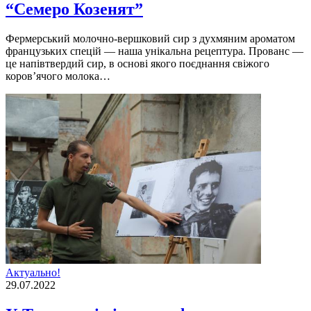
“Семеро Козенят”
Фермерський молочно-вершковий сир з духмяним ароматом
французьких спецiй — наша унiкальна рецептура. Прованс —
це напiвтвердий сир, в основi якого поєднання свiжого
коров’ячого молока…
Актуально!
29.07.2022