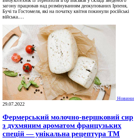
Вибухотехнiк iз Тернополя Iгор Васькiв у складi зведеного
загону працював над розмiнуванням деокупованих Iрпеня,
Бучi та Гостомеля, якi на початку квiтня покинули росiйськi
вiйська.…
Новини
29.07.2022
Фермерський молочно-вершковий сир
з духмяним ароматом французьких
спецій — унікальна рецептура ТМ