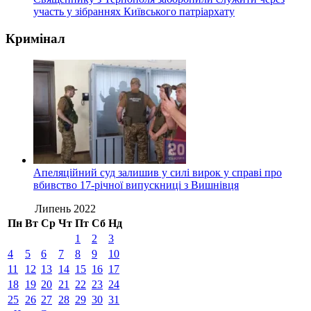
участь у зібраннях Київського патріархату
Кримінал
Апеляційний суд залишив у силі вирок у справі про
вбивство 17-річної випускниці з Вишнівця
Липень 2022
Пн
Вт
Ср
Чт
Пт
Сб
Нд
1
2
3
4
5
6
7
8
9
10
11
12
13
14
15
16
17
18
19
20
21
22
23
24
25
26
27
28
29
30
31