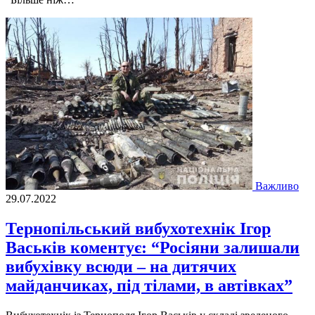
Важливо
29.07.2022
Тернопільський вибухотехнік Ігор
Васьків коментує: “Росіяни залишали
вибухівку всюди – на дитячих
майданчиках, під тілами, в автівках”