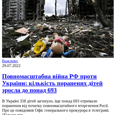
Важливо
29.07.2022
Повномасштабна війна РФ проти
України: кількість поранених дітей
зросла до понад 693
В Українi 358 дiтей загинуло, iще понад 693 отримали
поранення вiд початку повномасштабного вторгнення Росiї.
Про це повiдомив Офiс генерального прокурора в телеграмi.
“Бiльше нiж…