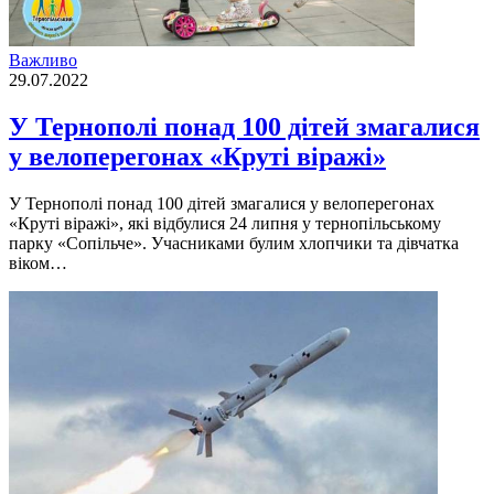
Важливо
29.07.2022
У Тернополі понад 100 дітей змагалися
у велоперегонах «Круті віражі»
У Тернополi понад 100 дiтей змагалися у велоперегонах
«Крутi вiражi», якi вiдбулися 24 липня у тернопiльському
парку «Сопiльче». Учасниками булим хлопчики та дiвчатка
вiком…