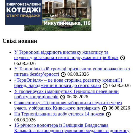
Свіжі новини
У Тернополі відкриють виставку живопису та
скульптури закарпатського подружжя митців Корж
06.08.2026
У Тернопільській громаді призначили уповноваженого з
питань безбар’єрності
06.08.2026
«ТернОпілля» – це нова сторінка розвитку компанії і
бренд, народжений в повазі до свого краю
06.08.2026
У тролейбусах і маршрутках Тернополя перевірили
роботу кондиціонерів
06.08.2026
Священнику з Тернополя заборонили служити через
участь у зібраннях Київського патріархату
06.08.2026
На Тернопільщині за добу сталося 14 пожеж
06.08.2026
15-річного волонтера із Заліщиків Владислава
Калакайла нагородили церковною медаллю за допомогу