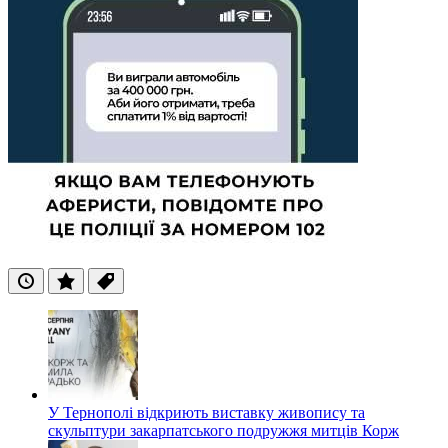
Останні
Популярні
Теги
У Тернополі відкриють виставку живопису та
скульптури закарпатського подружжя митців Корж