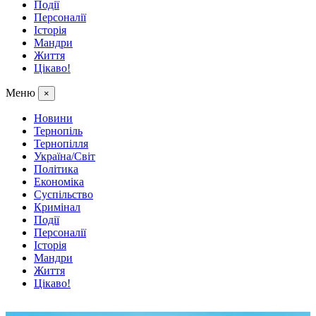
Події
Персоналії
Історія
Мандри
Життя
Цікаво!
Меню
×
Новини
Тернопіль
Тернопілля
Україна/Світ
Політика
Економіка
Суспільство
Кримінал
Події
Персоналії
Історія
Мандри
Життя
Цікаво!