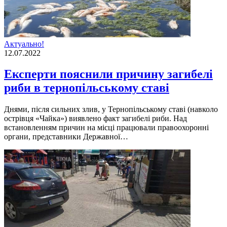
Актуально!
12.07.2022
Експерти пояснили причину загибелі
риби в тернопільському ставі
Днями, пiсля сильних злив, у Тернопiльському ставi (навколо
острiвця «Чайка») виявлено факт загибелi риби. Над
встановленням причин на мiсцi працювали правоохороннi
органи, представники Державної…