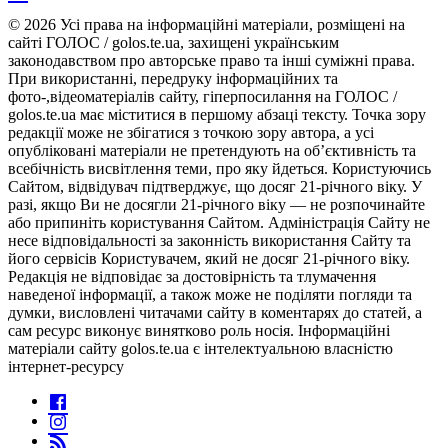
© 2026 Усі права на інформаційні матеріали, розміщені на
сайті ГОЛОС / golos.te.ua, захищені українським
законодавством про авторське право та інші суміжні права.
При використанні, передруку інформаційних та
фото-,відеоматеріалів сайту, гіперпосилання на ГОЛОС /
golos.te.ua має міститися в першому абзаці тексту. Точка зору
редакції може не збігатися з точкою зору автора, а усі
опубліковані матеріали не претендують на об’єктивність та
всебічність висвітлення теми, про яку йдеться. Користуючись
Сайтом, відвідувач підтверджує, що досяг 21-річного віку. У
разі, якщо Ви не досягли 21-річного віку — не розпочинайте
або припиніть користування Сайтом. Адміністрація Сайту не
несе відповідальності за законність використання Сайту та
його сервісів Користувачем, який не досяг 21-річного віку.
Редакція не відповідає за достовірність та тлумачення
наведеної інформації, а також може не поділяти погляди та
думки, висловлені читачами сайту в коментарях до статей, а
сам ресурс виконує винятково роль носія. Інформаційні
матеріали сайту golos.te.ua є інтелектуальною власністю
інтернет-ресурсу