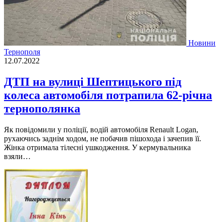
Новини
Тернополя
12.07.2022
ДТП на вулиці Шептицького під
колеса автомобіля потрапила 62-річна
тернополянка
Як повiдомили у полiцiї, водiй автомобiля Renault Logan,
рухаючись заднiм ходом, не побачив пiшохода i зачепив її.
Жiнка отримала тiлеснi ушкодження. У кермувальника
взяли…