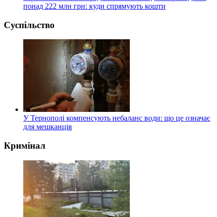
понад 222 млн грн: куди спрямують кошти
Суспільство
У Тернополі компенсують небаланс води: що це означає
для мешканців
Кримінал