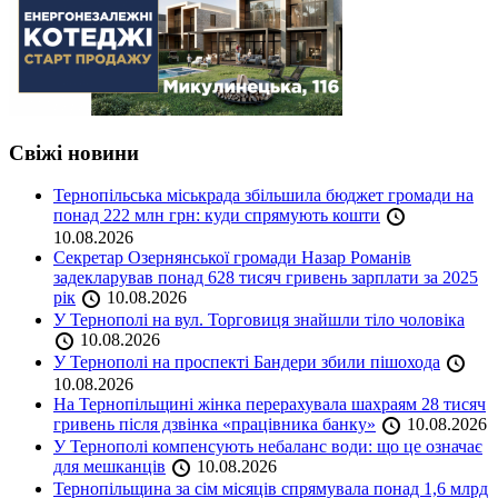
Свіжі новини
Тернопільська міськрада збільшила бюджет громади на
понад 222 млн грн: куди спрямують кошти
10.08.2026
Секретар Озернянської громади Назар Романів
задекларував понад 628 тисяч гривень зарплати за 2025
рік
10.08.2026
У Тернополі на вул. Торговиця знайшли тіло чоловіка
10.08.2026
У Тернополі на проспекті Бандери збили пішохода
10.08.2026
На Тернопільщині жінка перерахувала шахраям 28 тисяч
гривень після дзвінка «працівника банку»
10.08.2026
У Тернополі компенсують небаланс води: що це означає
для мешканців
10.08.2026
Тернопільщина за сім місяців спрямувала понад 1,6 млрд