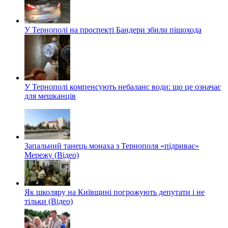
У Тернополі на проспекті Бандери збили пішохода
У Тернополі компенсують небаланс води: що це означає
для мешканців
Запальний танець монаха з Тернополя «підриває»
Мережу (Відео)
Як школяру на Київщині погрожують депутати і не
тільки (Відео)