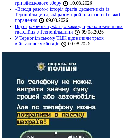
грн військового збору
10.08.2026
«Всюди разом»: історія братів-десантників із
Тернопільщини, які разом пройшли фронт і важкі
поранення
09.08.2026
Від строкової служби до командира: бойовий шлях
гвардійця з Тернопільщини
09.08.2026
У Тернопільському ТЦК відзначили трьох
військовослужбовців
09.08.2026