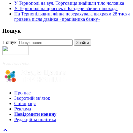
У Тернополі на вул. Торговиця знайшли тіло чоловіка
У Тернополі на проспекті Бандери збили пішохода
На Тернопільщині жінка перерахувала шахраям 28 тисяч
гривень після дзвінка «працівника банку»
Пошук
Пошук
Знайти
Про нас
Зворотній зв’язок
Співпраця
Реклама
Повідомити новину
Редакційна політика