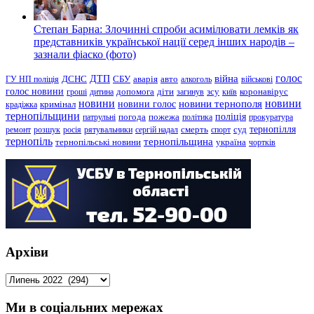
Степан Барна: Злочинні спроби асимілювати лемків як
представників української нації серед інших народів –
зазнали фіаско (фото)
голос
війна
ДТП
ГУ НП поліція
ДСНС
СБУ
аварія
авто
алкоголь
військові
голос новини
зсу
гроші
дитина
допомога
діти
загинув
київ
коронавірус
новини
новини тернополя
новини
новини голос
кримінал
крадіжка
тернопільщини
поліція
патрульні
погода
пожежа
політика
прокуратура
тернопілля
суд
ремонт
розшук
росія
рятувальники
сергій надал
смерть
спорт
тернопіль
тернопільщина
україна
тернопільські новини
чортків
Архіви
Архіви
Ми в соціальних мережах