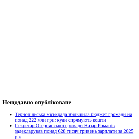
Нещодавно опубліковане
Тернопільська міськрада збільшила бюджет громади на
понад 222 млн грн: куди спрямують кошти
Секретар Озернянської громади Назар Романів
задекларував понад 628 тисяч гривень зарплати за 2025
рік