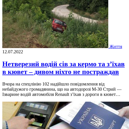
Життя
12.07.2022
Нетверезий водій сів за кермо та з’їхав
в кювет – дивом ніхто не постраждав
Вчора на спецлінію 102 надійшло повідомлення від
небайдужого громадянина, що на автодорозі М-30 Стрий —
Ізварине водій автомобіля Renault з’їхав з дороги в кювет…