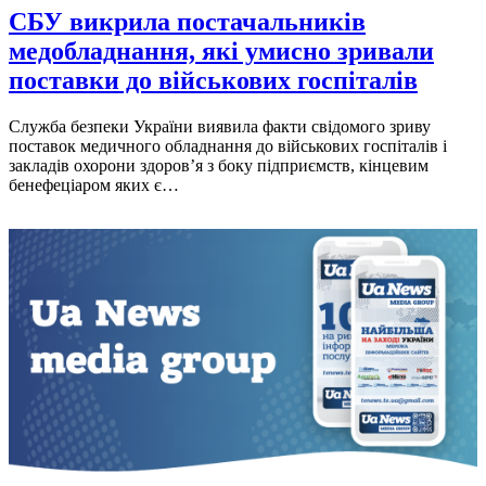
СБУ викрила постачальників
медобладнання, які умисно зривали
поставки до військових госпіталів
Служба безпеки України виявила факти свідомого зриву
поставок медичного обладнання до військових госпіталів і
закладів охорони здоров’я з боку підприємств, кінцевим
бенефеціаром яких є…