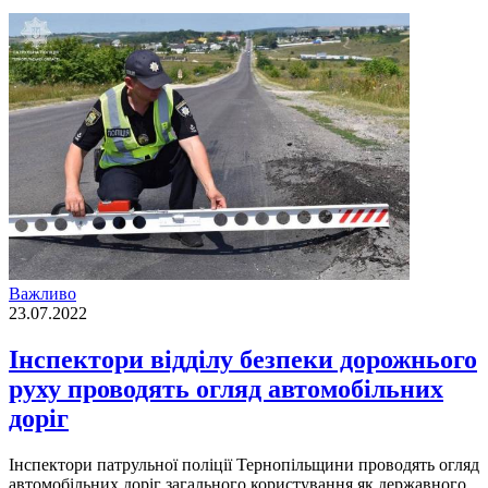
Важливо
23.07.2022
Інспектори відділу безпеки дорожнього
руху проводять огляд автомобільних
доріг
Iнспектори патрульної полiцiї Тернопiльщини проводять огляд
автомобiльних дорiг загального користування як державного,