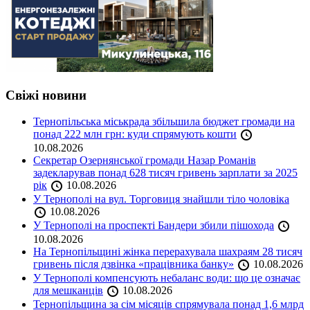
Свіжі новини
Тернопільська міськрада збільшила бюджет громади на
понад 222 млн грн: куди спрямують кошти
10.08.2026
Секретар Озернянської громади Назар Романів
задекларував понад 628 тисяч гривень зарплати за 2025
рік
10.08.2026
У Тернополі на вул. Торговиця знайшли тіло чоловіка
10.08.2026
У Тернополі на проспекті Бандери збили пішохода
10.08.2026
На Тернопільщині жінка перерахувала шахраям 28 тисяч
гривень після дзвінка «працівника банку»
10.08.2026
У Тернополі компенсують небаланс води: що це означає
для мешканців
10.08.2026
Тернопільщина за сім місяців спрямувала понад 1,6 млрд