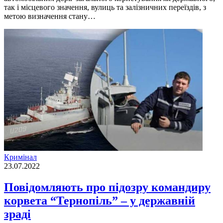
так i мiсцевого значення, вулиць та залiзничних переїздiв, з
метою визначення стану…
Кримінал
23.07.2022
Повідомляють про підозру командиру
корвета “Тернопіль” – у державній
зраді