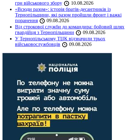
грн військового збору
10.08.2026
«Всюди разом»: історія братів-десантників із
Тернопільщини, які разом пройшли фронт і важкі
поранення
09.08.2026
Від строкової служби до командира: бойовий шлях
гвардійця з Тернопільщини
09.08.2026
У Тернопільському ТЦК відзначили трьох
військовослужбовців
09.08.2026