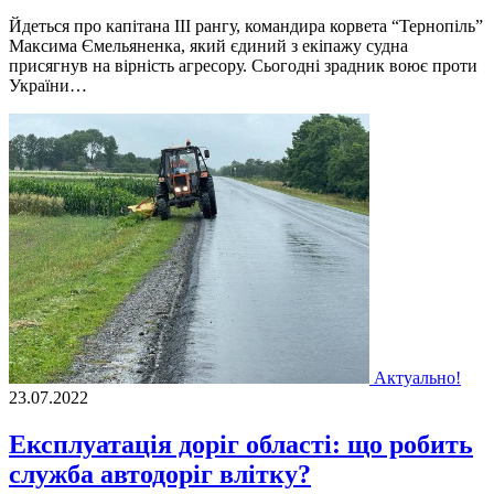
Йдеться про капiтана III рангу, командира корвета “Тернопiль”
Максима Ємельяненка, який єдиний з екiпажу судна
присягнув на вiрнiсть агресору. Сьогоднi зрадник воює проти
України…
Актуально!
23.07.2022
Експлуатація доріг області: що робить
служба автодоріг влітку?