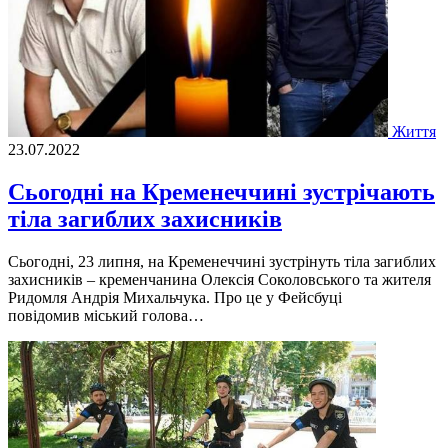
Життя
23.07.2022
Сьогодні на Кременеччині зустрічають
тіла загиблих захисників
Сьогоднi, 23 липня, на Кременеччинi зустрiнуть тiла загиблих
захисникiв – кременчанина Олексiя Соколовського та жителя
Ридомля Андрiя Михальчука. Про це у Фейсбуцi
повiдомив мiський голова…