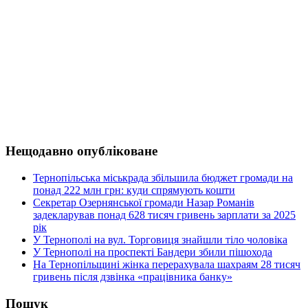
Нещодавно опубліковане
Тернопільська міськрада збільшила бюджет громади на
понад 222 млн грн: куди спрямують кошти
Секретар Озернянської громади Назар Романів
задекларував понад 628 тисяч гривень зарплати за 2025
рік
У Тернополі на вул. Торговиця знайшли тіло чоловіка
У Тернополі на проспекті Бандери збили пішохода
На Тернопільщині жінка перерахувала шахраям 28 тисяч
гривень після дзвінка «працівника банку»
Пошук