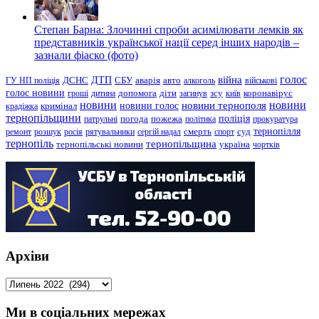
Степан Барна: Злочинні спроби асимілювати лемків як
представників української нації серед інших народів –
зазнали фіаско (фото)
голос
війна
ДТП
ГУ НП поліція
ДСНС
СБУ
аварія
авто
алкоголь
військові
голос новини
зсу
гроші
дитина
допомога
діти
загинув
київ
коронавірус
новини
новини тернополя
новини
новини голос
кримінал
крадіжка
тернопільщини
поліція
патрульні
погода
пожежа
політика
прокуратура
тернопілля
суд
ремонт
розшук
росія
рятувальники
сергій надал
смерть
спорт
тернопіль
тернопільщина
україна
тернопільські новини
чортків
Архіви
Архіви
Ми в соціальних мережах