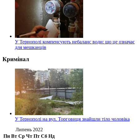
У Тернополі компенсують небаланс води: що це означає
для мешканців
Кримінал
У Тернополі на вул. Торговиця знайшли тіло чоловіка
Липень 2022
Пн
Вт
Ср
Чт
Пт
Сб
Нд