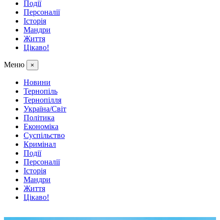
Події
Персоналії
Історія
Мандри
Життя
Цікаво!
Меню
×
Новини
Тернопіль
Тернопілля
Україна/Світ
Політика
Економіка
Суспільство
Кримінал
Події
Персоналії
Історія
Мандри
Життя
Цікаво!