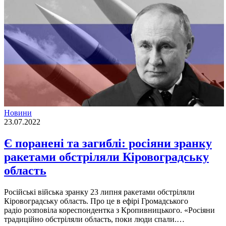
Новини
23.07.2022
Є поранені та загиблі: росіяни зранку
ракетами обстріляли Кіровоградську
область
Росiйськi вiйська зранку 23 липня ракетами обстрiляли
Кiровоградську область. Про це в ефiрi Громадського
радiо розповiла кореспондентка з Кропивницького. «Росiяни
традицiйно обстрiляли область, поки люди спали.…