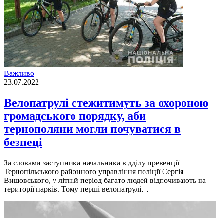
Важливо
23.07.2022
Велопатрулі стежитимуть за охороною
громадського порядку, аби
тернополяни могли почуватися в
безпецi
За словами заступника начальника вiддiлу превенцiї
Тернопiльського районного управлiння полiцiї Сергiя
Вишовського, у лiтнiй перiод багато людей вiдпочивають на
територiї паркiв. Тому першi велопатрулi…