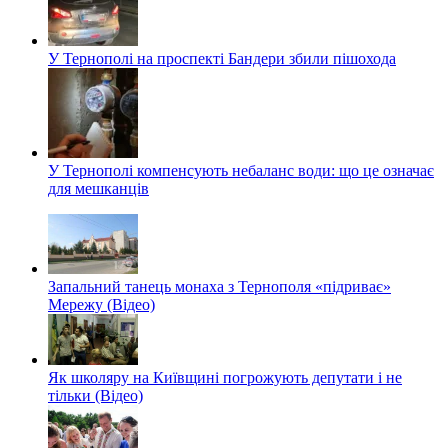
У Тернополі на проспекті Бандери збили пішохода
У Тернополі компенсують небаланс води: що це означає
для мешканців
Запальний танець монаха з Тернополя «підриває»
Мережу (Відео)
Як школяру на Київщині погрожують депутати і не
тільки (Відео)