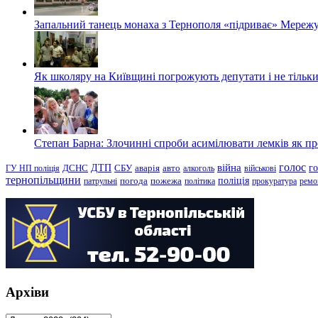
Запальний танець монаха з Тернополя «підриває» Мережу
Як школяру на Київщині погрожують депутати і не тільки
Степан Барна: Злочинні спроби асимілювати лемків як пред
голос
війна
г
ДТП
ГУ НП поліція
ДСНС
СБУ
аварія
авто
алкоголь
військові
тернопільщини
поліція
патрульні
погода
пожежа
політика
прокуратура
ремо
Архіви