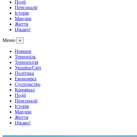
Події
Персоналії
Історія
Мандри
Життя
Цікаво!
Меню
×
Новини
Тернопіль
Тернопілля
Україна/Світ
Політика
Економіка
Суспільство
Кримінал
Події
Персоналії
Історія
Мандри
Життя
Цікаво!