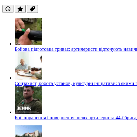
Останні
Популярні
Теги
Бойова підготовка триває: артилеристи відточують навич
Соцзахист, робота установ, культурні ініціативи: з яким
Бої, поранення і повернення: шлях артилериста 44-ї бриг