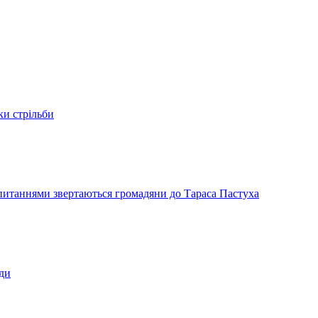
ки стрільби
и питаннями звертаються громадяни до Тараса Пастуха
ади