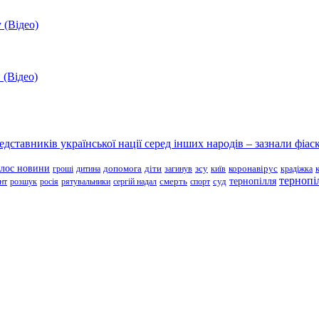
 (Відео)
 (Відео)
ставників української нації серед інших народів – зазнали фіаск
олос новини
зсу
гроші
дитина
допомога
діти
загинув
київ
коронавірус
крадіжка
тернопі
тернопілля
суд
нт
розшук
росія
рятувальники
сергій надал
смерть
спорт