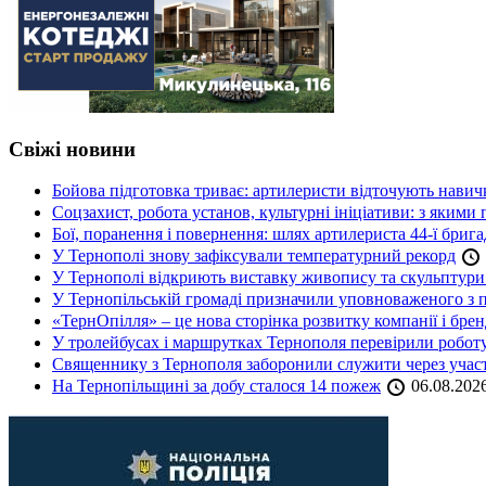
Свіжі новини
Бойова підготовка триває: артилеристи відточують навич
Соцзахист, робота установ, культурні ініціативи: з яким
Бої, поранення і повернення: шлях артилериста 44-ї бриг
У Тернополі знову зафіксували температурний рекорд
У Тернополі відкриють виставку живопису та скульптур
У Тернопільській громаді призначили уповноваженого з п
«ТернОпілля» – це нова сторінка розвитку компанії і бре
У тролейбусах і маршрутках Тернополя перевірили робот
Священнику з Тернополя заборонили служити через участь
На Тернопільщині за добу сталося 14 пожеж
06.08.202