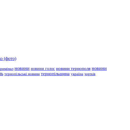
о (фото)
новини
новини тернополя
новини
новини голос
кримінал
ль
тернопільщина
україна
тернопільські новини
чортків