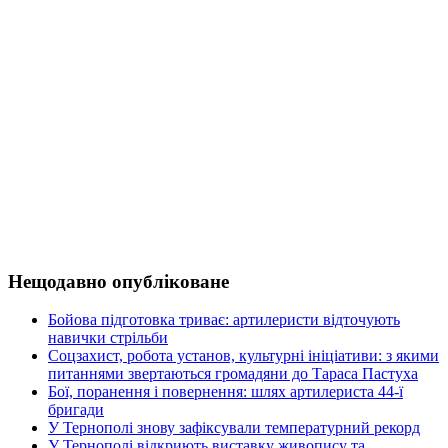
Нещодавно опубліковане
Бойова підготовка триває: артилеристи відточують
навички стрільби
Соцзахист, робота установ, культурні ініціативи: з якими
питаннями звертаються громадяни до Тараса Пастуха
Бої, поранення і повернення: шлях артилериста 44-ї
бригади
У Тернополі знову зафіксували температурний рекорд
У Тернополі відкриють виставку живопису та