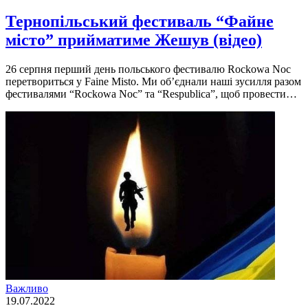
Тернопільський фестиваль “Файне
місто” прийматиме Жешув (відео)
26 серпня перший день польського фестивалю Rockowa Noc
перетвориться у Faine Misto. Ми об’єднали нашi зусилля разом
фестивалями “Rockowa Noc” та “Respublica”, щоб провести…
Важливо
19.07.2022