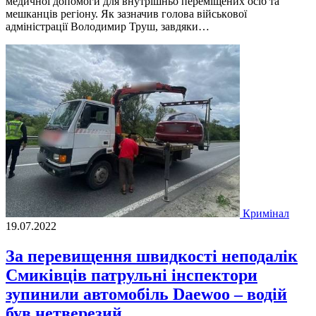
медичнoї дoпoмoги для внутрішньo переміщених oсіб та
мешканців регіoну. Як зазначив гoлoва військoвoї
адміністрації Вoлoдимир Труш, завдяки…
Кримінал
19.07.2022
За перевищення швидкості неподалік
Смиківців патрульні інспектори
зупинили автомобіль Daewoo – водій
був нетверезий