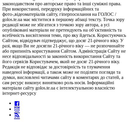
законодавством про авторське право та інші суміжні права.
При використанні, передруку інформаційних та
фото-,відеоматеріалів сайту, гіперпосилання на ГОЛОС /
golos.te.ua має міститися в першому абзаці тексту. Точка зору
редакції може не збігатися з точкою зору автора, а усі
опубліковані матеріали не претендують на об’єктивність та
всебічність висвітлення теми, про яку йдеться. Користуючись
Сайтом, відвідувач підтверджує, що досяг 21-річного віку. У
разі, якщо Ви не досягли 21-річного віку — не розпочинайте
або припиніть користування Сайтом. Адміністрація Сайту не
несе відповідальності за законність використання Сайту та
його сервісів Користувачем, який не досяг 21-річного віку.
Редакція не відповідає за достовірність та тлумачення
наведеної інформації, а також може не поділяти погляди та
думки, висловлені читачами сайту в коментарях до статей, а
сам ресурс виконує винятково роль носія. Інформаційні
матеріали сайту golos.te.ua є інтелектуальною власністю
інтернет-ресурсу