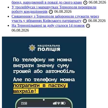
бренд, народжений в повазі до свого краю
06.08.2026
У тролейбусах і маршрутках Тернополя перевірили
роботу кондиціонерів
06.08.2026
Священнику з Тернополя заборонили служити через
участь у зібраннях Київського патріархату
06.08.2026
На Тернопільщині за добу сталося 14 пожеж
06.08.2026