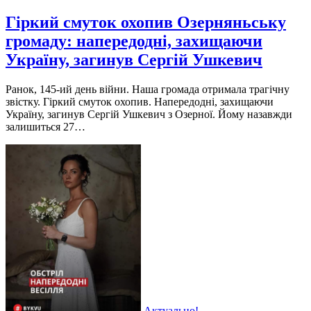
Гіркий смуток охопив Озерняньську
громаду: напередодні, захищаючи
Україну, загинув Сергій Ушкевич
Ранок, 145-ий день вiйни. Наша громада отримала трагiчну
звiстку. Гiркий смуток охопив. Напередоднi, захищаючи
Україну, загинув Сергiй Ушкевич з Озерної. Йому назавжди
залишиться 27…
Актуально!