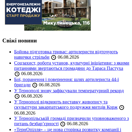
Свіжі новини
Бойова підготовка триває: артилеристи відточують
навички стрільби
06.08.2026
Соцзахист, робота установ, культурні ініціативи: з якими
питаннями звертаються громадяни до Тараса Пастуха
06.08.2026
Бої, поранення і повернення: шлях артилериста 44-ї
бригади
06.08.2026
У Тернополі знову зафіксували температурний рекорд
06.08.2026
У Тернополі відкриють виставку живопису та
скульптури закарпатського подружжя митців Корж
06.08.2026
У Тернопільській громаді призначили уповноваженого з
питань безбар’єрності
06.08.2026
«ТернОпілля» – це нова сторінка розвитку компанії і