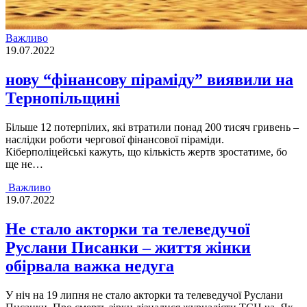
Важливо
19.07.2022
нову “фінансову піраміду” виявили на
Тернопільщині
Бiльше 12 потерпiлих, якi втратили понад 200 тисяч гривень –
наслiдки роботи чергової фiнансової пiрамiди.
Кiберполiцейськi кажуть, що кiлькiсть жертв зростатиме, бо
ще не…
Важливо
19.07.2022
Не стало акторки та телеведучої
Руслани Писанки – життя жінки
обірвала важка недуга
У нiч на 19 липня не стало акторки та телеведучої Руслани