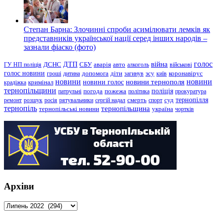
Степан Барна: Злочинні спроби асимілювати лемків як
представників української нації серед інших народів –
зазнали фіаско (фото)
голос
війна
ДТП
ГУ НП поліція
ДСНС
СБУ
аварія
авто
алкоголь
військові
голос новини
зсу
гроші
дитина
допомога
діти
загинув
київ
коронавірус
новини
новини тернополя
новини
новини голос
кримінал
крадіжка
тернопільщини
поліція
патрульні
погода
пожежа
політика
прокуратура
тернопілля
суд
ремонт
розшук
росія
рятувальники
сергій надал
смерть
спорт
тернопіль
тернопільщина
україна
тернопільські новини
чортків
Архіви
Архіви