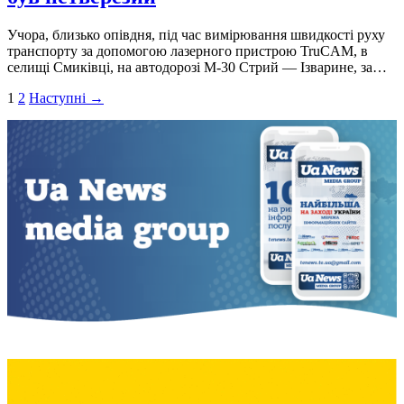
Учора, близько опiвдня, пiд час вимiрювання швидкостi руху
транспорту за допомогою лазерного пристрою TruCAM, в
селищi Смикiвцi, на автодорозi М-30 Стрий — Iзварине, за…
Пагінація
1
2
Наступні →
записів