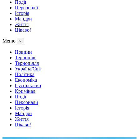
Події
Персоналії
Історія
Мандри
Життя
Цікаво!
Меню
×
Новини
Тернопіль
Тернопілля
Україна/Світ
Політика
Економіка
Суспільство
Кримінал
Події
Персоналії
Історія
Мандри
Життя
Цікаво!