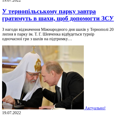
19.07.2022
У тернопільському парку завтра
гратимуть в шахи, щоб допомогти ЗСУ
З нагоди вiдзначення Мiжнародного дня шахiв у Тернополi 20
липня в парку iм. Т. Г. Шевченка вiдбудеться турнiр
одночасної гри з шахiв на пiдтримку…
Актуально!
19.07.2022