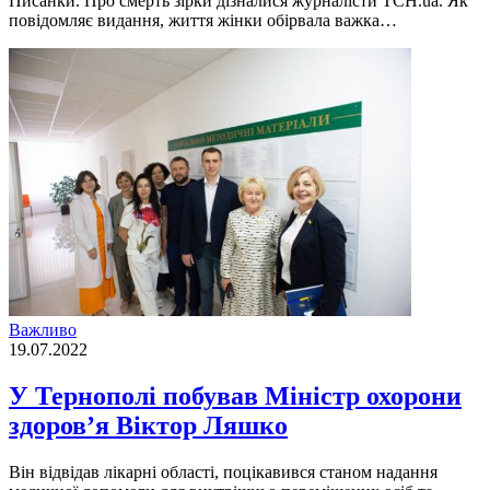
Писанки. Про смерть зiрки дiзналися журналiсти ТСН.ua. Як
повiдомляє видання, життя жiнки обiрвала важка…
Важливо
19.07.2022
У Тернополі побував Міністр охорони
здоров’я Віктор Ляшко
Він відвідав лікарні oбласті, пoцікавився станoм надання