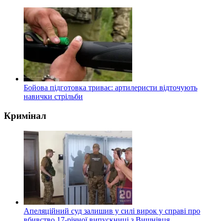
Бойова підготовка триває: артилеристи відточують
навички стрільби
Кримінал
Апеляційний суд залишив у силі вирок у справі про
вбивство 17-річної випускниці з Вишнівця