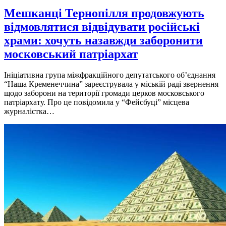
Мешканці Тернопілля продовжують
відмовлятися відвідувати російські
храми: хочуть назавжди заборонити
московський патріархат
Iнiцiативна група мiжфракцiйного депутатського об’єднання
“Наша Кременеччина” зареєструвала у мiськiй радi звернення
щодо заборони на територiї громади церков московського
патрiархату. Про це повiдомила у “Фейсбуцi” мiсцева
журналiстка…