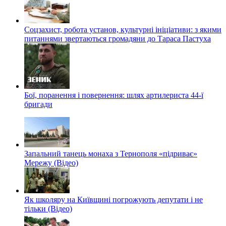
Соцзахист, робота установ, культурні ініціативи: з якими
питаннями звертаються громадяни до Тараса Пастуха
Бої, поранення і повернення: шлях артилериста 44-ї
бригади
Запальний танець монаха з Тернополя «підриває»
Мережу (Відео)
Як школяру на Київщині погрожують депутати і не
тільки (Відео)