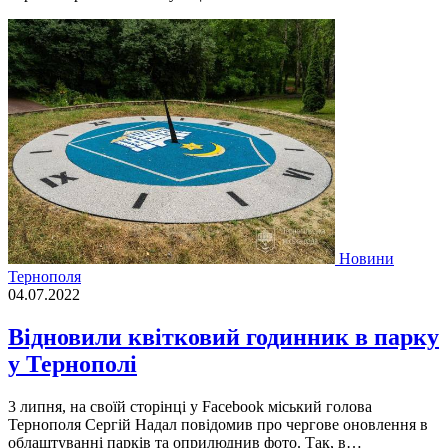
Новини
Тернополя
04.07.2022
Відновили квітковий годинник в парку
у Тернополі
3 липня, на своїй сторiнцi у Facebook мiський голова
Тернополя Сергiй Надал повiдомив про чергове оновлення в
облаштуваннi паркiв та оприлюднив фото. Так, в…