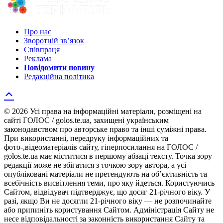
Про нас
Зворотній зв’язок
Співпраця
Реклама
Повідомити новину
Редакційна політика
© 2026 Усі права на інформаційні матеріали, розміщені на
сайті ГОЛОС / golos.te.ua, захищені українським
законодавством про авторське право та інші суміжні права.
При використанні, передруку інформаційних та
фото-,відеоматеріалів сайту, гіперпосилання на ГОЛОС /
golos.te.ua має міститися в першому абзаці тексту. Точка зору
редакції може не збігатися з точкою зору автора, а усі
опубліковані матеріали не претендують на об’єктивність та
всебічність висвітлення теми, про яку йдеться. Користуючись
Сайтом, відвідувач підтверджує, що досяг 21-річного віку. У
разі, якщо Ви не досягли 21-річного віку — не розпочинайте
або припиніть користування Сайтом. Адміністрація Сайту не
несе відповідальності за законність використання Сайту та