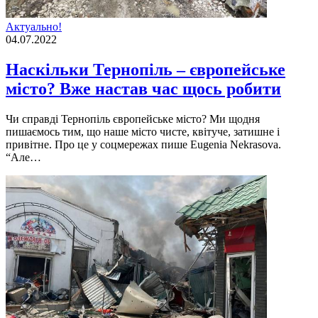
Актуально!
04.07.2022
Наскільки Тернопіль – європейське
місто? Вже настав час щось робити
Чи справді Тернопіль європейське місто? Ми щодня
пишаємось тим, що наше місто чисте, квітуче, затишне і
привітне. Про це у соцмережах пише Eugenia Nekrasova.
“Але…