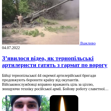
Важливо
04.07.2022
З’явилося відео, як тернопільські
артилеристи гатять з гармат по ворогу
Бiйцi тернопiльської 44 окремої артилерiйської бригади
продовжують боронити країну вiд окупантiв.
Вiйськовослужбовцi вправно вражають цiль за цiллю,
знищуючи технiку росiйської армiї. Бойову роботу славетної…