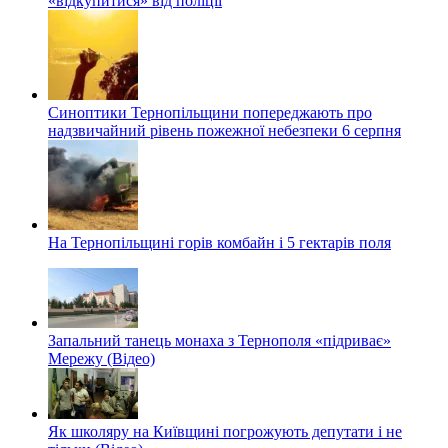
«відкупитися» від поліції
Синоптики Тернопільщини попереджають про
надзвичайний рівень пожежної небезпеки 6 серпня
На Тернопільщині горів комбайн і 5 гектарів поля
Запальний танець монаха з Тернополя «підриває»
Мережу (Відео)
Як школяру на Київщині погрожують депутати і не