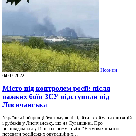
Новини
04.07.2022
Місто під контролем росії: після
важких боїв ЗСУ відступили від
Лисичанська
Українськi оборонцi були змушенi вiдiйти iз займаних позицiй
i рубежiв у Лисичанську, що на Луганщинi. Про
це повiдомили у Генеральному штабi. “В умовах кратної
переваги росiйських окупацiйних…