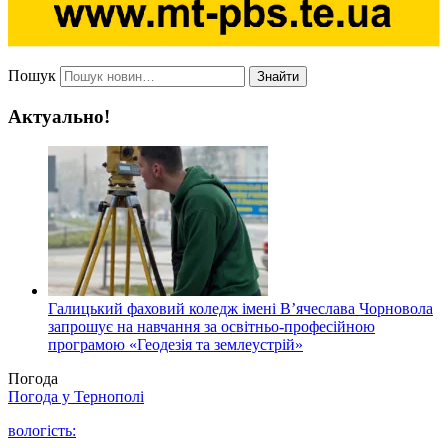
Пошук
Знайти
Актуально!
Галицький фаховий коледж імені В’ячеслава Чорновола
запрошує на навчання за освітньо-професійною
програмою «Геодезія та землеустрій»
Погода
Погода у
Тернополі
вологість: