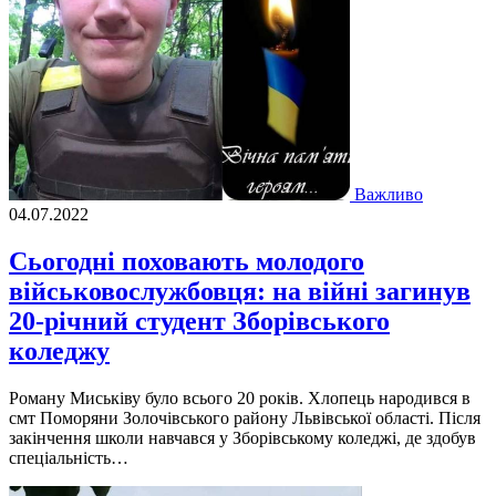
Важливо
04.07.2022
Сьогодні поховають молодого
військовослужбовця: на війні загинув
20-річний студент Зборівського
коледжу
Роману Миськiву було всього 20 рокiв. Хлопець народився в
смт Поморяни Золочiвського району Львiвської областi. Пiсля
закiнчення школи навчався у Зборiвському коледжi, де здобув
спецiальнiсть…