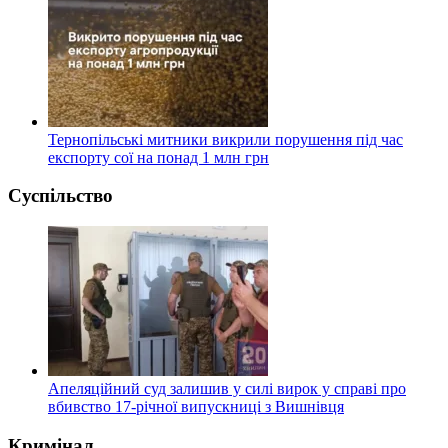
Тернопільські митники викрили порушення під час
експорту сої на понад 1 млн грн
Суспільство
Апеляційний суд залишив у силі вирок у справі про
вбивство 17-річної випускниці з Вишнівця
Кримінал