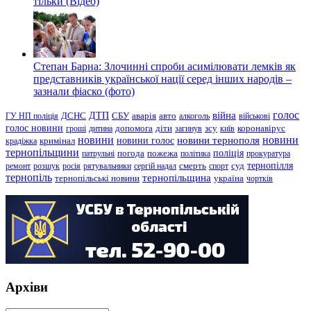
тільки (Відео)
Степан Барна: Злочинні спроби асимілювати лемків як
представників української нації серед інших народів –
зазнали фіаско (фото)
голос
війна
ДТП
ГУ НП поліція
ДСНС
СБУ
аварія
авто
алкоголь
військові
голос новини
зсу
гроші
дитина
допомога
діти
загинув
київ
коронавірус
новини
новини тернополя
новини
новини голос
кримінал
крадіжка
тернопільщини
поліція
патрульні
погода
пожежа
політика
прокуратура
тернопілля
суд
ремонт
розшук
росія
рятувальники
сергій надал
смерть
спорт
тернопіль
тернопільщина
україна
тернопільські новини
чортків
Архіви