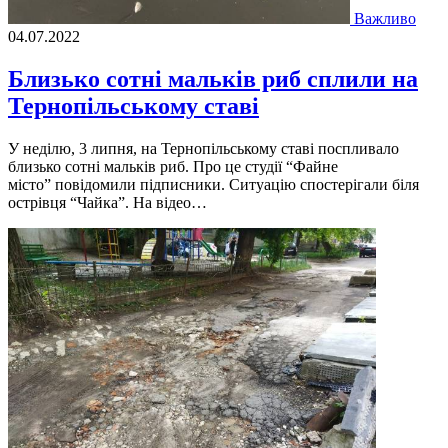
Важливо
04.07.2022
Близько сотні мальків риб сплили на
Тернопільському ставі
У неділю, 3 липня, на Тернопільському ставі поспливало
близько сотні мальків риб. Про це студії “Файне
місто” повідомили підписники. Ситуацію спостерігали біля
острівця “Чайка”. На відео…