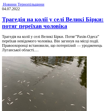
Новини Тернопільщини
04.07.2022
Трагедія на колії у селі Великі Бірки:
потяг переїхав чоловіка
Трагедiя на колiї у селi Великi Бiрки. Потяг”Рахiв-Одеса”
переїхав невiдомого чоловiка. Вiн загинув на мiсцi подiї.
Правоохоронцi встановили, що потерпiлий — уродженець
Луганської областi.…