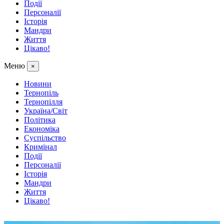
Події
Персоналії
Історія
Мандри
Життя
Цікаво!
Меню
×
Новини
Тернопіль
Тернопілля
Україна/Світ
Політика
Економіка
Суспільство
Кримінал
Події
Персоналії
Історія
Мандри
Життя
Цікаво!