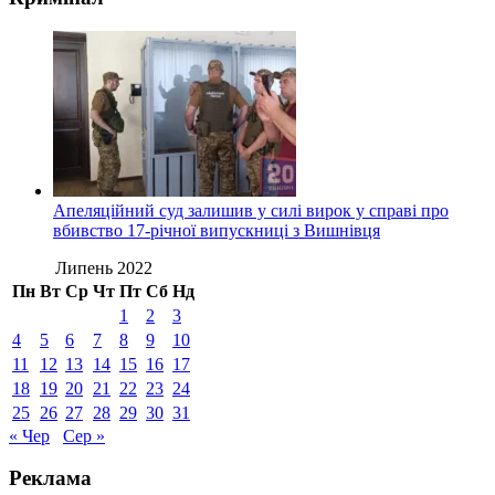
Апеляційний суд залишив у силі вирок у справі про
вбивство 17-річної випускниці з Вишнівця
Липень 2022
Пн
Вт
Ср
Чт
Пт
Сб
Нд
1
2
3
4
5
6
7
8
9
10
11
12
13
14
15
16
17
18
19
20
21
22
23
24
25
26
27
28
29
30
31
« Чер
Сер »
Реклама