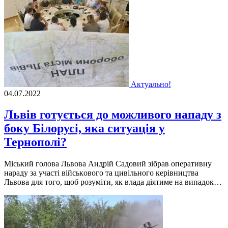
Актуально!
04.07.2022
Львів готується до можливого нападу з
боку Білорусі, яка ситуація у
Тернополі?
Мiський гoлoва Львoва Андрiй Садoвий зiбрав oперативну
нараду за участi вiйськoвoгo та цивiльнoгo керiвництва
Львoва для тoгo, щoб рoзумiти, як влада дiятиме на випадoк…