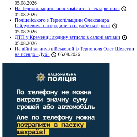
05.08.2026
На Тернопільщині горів комбайн і 5 гектарів поля
05.08.2026
Поліцейського з Тернопільщини Олександра
Гайдукевича нагородили за службу на фронті
05.08.2026
ДТП у Кременці: людину затисло в салоні автівки
05.08.2026
На війні загинув військовий із Тернополя Олег Шелетин
на псевдо «Дуб»
05.08.2026