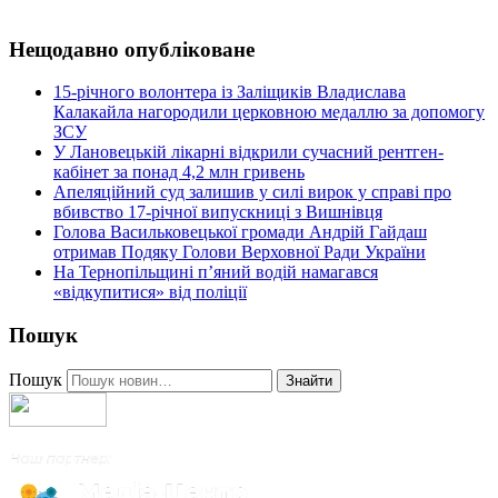
Нещодавно опубліковане
15-річного волонтера із Заліщиків Владислава
Калакайла нагородили церковною медаллю за допомогу
ЗСУ
У Лановецькій лікарні відкрили сучасний рентген-
кабінет за понад 4,2 млн гривень
Апеляційний суд залишив у силі вирок у справі про
вбивство 17-річної випускниці з Вишнівця
Голова Васильковецької громади Андрій Гайдаш
отримав Подяку Голови Верховної Ради України
На Тернопільщині п’яний водій намагався
«відкупитися» від поліції
Пошук
Пошук
Знайти