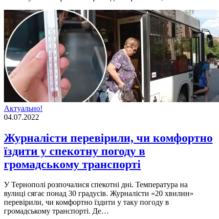
Актуально!
04.07.2022
Журналісти перевірили, чи комфортно
їздити у спекотну погоду в
громадському транспорті
У Тернополi розпочалися спекотнi днi. Температура на
вулицi сягає понад 30 градусiв. Журналiсти «20 хвилин»
перевiрили, чи комфортно їздити у таку погоду в
громадському транспортi. Де…