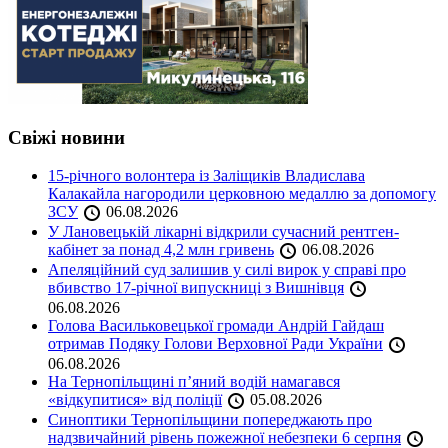
Свіжі новини
15-річного волонтера із Заліщиків Владислава
Калакайла нагородили церковною медаллю за допомогу
ЗСУ
06.08.2026
У Лановецькій лікарні відкрили сучасний рентген-
кабінет за понад 4,2 млн гривень
06.08.2026
Апеляційний суд залишив у силі вирок у справі про
вбивство 17-річної випускниці з Вишнівця
06.08.2026
Голова Васильковецької громади Андрій Гайдаш
отримав Подяку Голови Верховної Ради України
06.08.2026
На Тернопільщині п’яний водій намагався
«відкупитися» від поліції
05.08.2026
Синоптики Тернопільщини попереджають про
надзвичайний рівень пожежної небезпеки 6 серпня