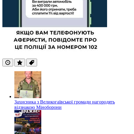
Останні
Популярні
Теги
Захисника з Великогаївської громади нагородять
відзнакою Міноборони