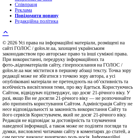
Співпраця
Реклама
Повідомити новину
Редакційна політика
© 2026 Усі права на інформаційні матеріали, розміщені на
сайті ГОЛОС / golos.te.ua, захищені українським
законодавством про авторське право та інші суміжні права.
При використанні, передруку інформаційних та
фото-,відеоматеріалів сайту, гіперпосилання на ГОЛОС /
golos.te.ua має міститися в першому абзаці тексту. Точка зору
редакції може не збігатися з точкою зору автора, а усі
опубліковані матеріали не претендують на об’єктивність та
всебічність висвітлення теми, про яку йдеться. Користуючись
Сайтом, відвідувач підтверджує, що досяг 21-річного віку. У
разі, якщо Ви не досягли 21-річного віку — не розпочинайте
або припиніть користування Сайтом. Адміністрація Сайту не
несе відповідальності за законність використання Сайту та
його сервісів Користувачем, який не досяг 21-річного віку.
Редакція не відповідає за достовірність та тлумачення
наведеної інформації, а також може не поділяти погляди та
думки, висловлені читачами сайту в коментарях до статей, а
сам ресурс виконує винятково роль носія. Інформаційні