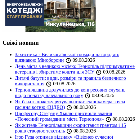
Свіжі новини
Захисника з Великогаївської громади нагородять
відзнакою Міноборони
09.08.2026
День міста з великою місією: Тернопіль підтримуватиме
ветеранів і збиратиме кошти для ЗСУ
09.08.2026
Дитячі батути: види, розміри та правила безпечного
використання
09.08.2026
Тернопільщина долучилася до конгресових слухань
щодо початку навчального року
08.08.2026
Як бачать пожежу рятувальники: екшнкамера зняла
гасіння вогню (ВІДЕО)
08.08.2026
Професору Стефану Хмілю присвоїли звання
«Почесний громадянин міста Тернополя»
08.08.2026
Як житель Тернопільщини скористався грантом і 15
років створює текстиль
08.08.2026
Ігор Гуда отримав відзнаку «Візіонер сучасної