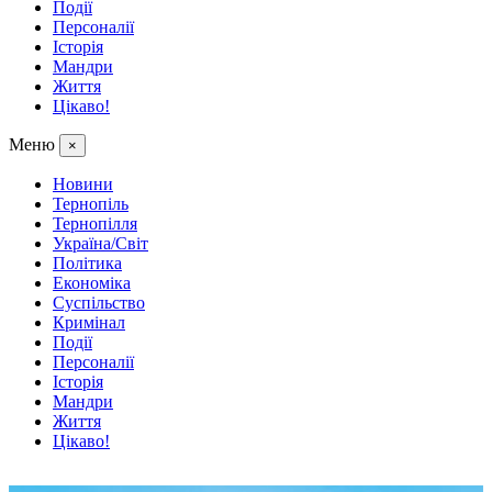
Події
Персоналії
Історія
Мандри
Життя
Цікаво!
Меню
×
Новини
Тернопіль
Тернопілля
Україна/Світ
Політика
Економіка
Суспільство
Кримінал
Події
Персоналії
Історія
Мандри
Життя
Цікаво!