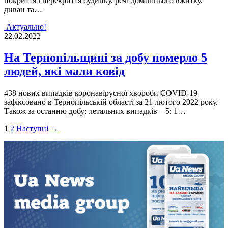
покриття і перекриття будинку, речі домашнього вжитку,
диван та…
Актуально!
22.02.2022
На Тернопільщині за добу померло 5
людей, які мали ковід
438 нових випадків коронавірусної хвороби COVID-19
зафіксовано в Тернопільській області за 21 лютого 2022 року.
Також за останню добу: летальних випадків – 5: 1…
Пагінація
1
2
Наступні →
записів