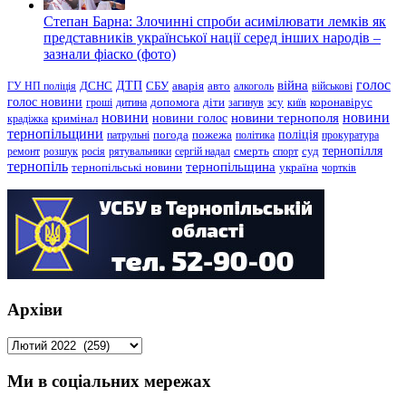
Степан Барна: Злочинні спроби асимілювати лемків як
представників української нації серед інших народів –
зазнали фіаско (фото)
голос
війна
ДТП
ГУ НП поліція
ДСНС
СБУ
аварія
авто
алкоголь
військові
голос новини
зсу
гроші
дитина
допомога
діти
загинув
київ
коронавірус
новини
новини тернополя
новини
новини голос
кримінал
крадіжка
тернопільщини
поліція
патрульні
погода
пожежа
політика
прокуратура
тернопілля
суд
ремонт
розшук
росія
рятувальники
сергій надал
смерть
спорт
тернопіль
тернопільщина
україна
тернопільські новини
чортків
Архіви
Архіви
Ми в соціальних мережах