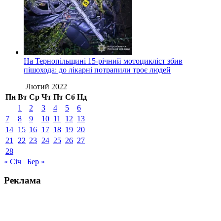
На Тернопільщині 15-річний мотоцикліст збив
пішохода: до лікарні потрапили троє людей
Лютий 2022
Пн
Вт
Ср
Чт
Пт
Сб
Нд
1
2
3
4
5
6
7
8
9
10
11
12
13
14
15
16
17
18
19
20
21
22
23
24
25
26
27
28
« Січ
Бер »
Реклама