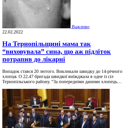
Важливо
22.02.2022
На Тернопільщині мама так
“виховувала” сина, що аж підліток
потрапив до лікарні
Випадок стався 20 лютого. Викликали швидку до 14-річного
хлопця. О 22.47 бригада швидкої виїжджала в одне із сіл
Тернопільського району. “За попередніми даними хлопець…