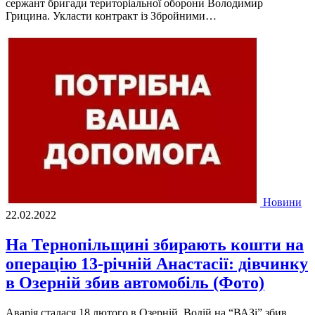
сержант бригади територіальної оборони Володимир
Грицина. Укласти контракт із Збройними…
Новини
22.02.2022
На Тернопільщині збирають кошти на
операцію 13-річній Анастасії: дівчинку
в Озерній збив автомобіль (Фото)
Аварія сталася 18 лютого в Озерній. Водій на “ВАЗі” збив