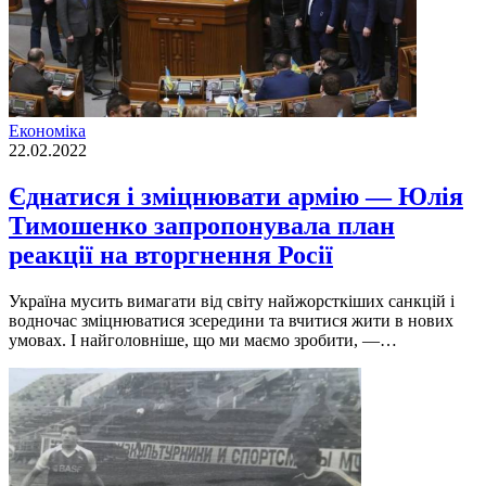
Економіка
22.02.2022
Єднатися і зміцнювати армію — Юлія
Тимошенко запропонувала план
реакції на вторгнення Росії
Україна мусить вимагати від світу найжорсткіших санкцій і
водночас зміцнюватися зсередини та вчитися жити в нових
умовах. І найголовніше, що ми маємо зробити, —…