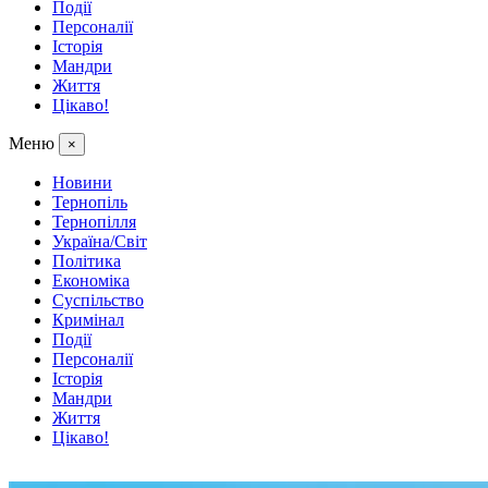
Події
Персоналії
Історія
Мандри
Життя
Цікаво!
Меню
×
Новини
Тернопіль
Тернопілля
Україна/Світ
Політика
Економіка
Суспільство
Кримінал
Події
Персоналії
Історія
Мандри
Життя
Цікаво!