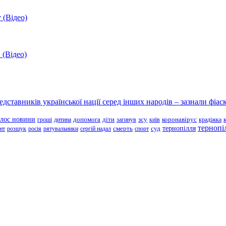
 (Відео)
 (Відео)
ставників української нації серед інших народів – зазнали фіаск
олос новини
зсу
гроші
дитина
допомога
діти
загинув
київ
коронавірус
крадіжка
тернопі
тернопілля
суд
нт
розшук
росія
рятувальники
сергій надал
смерть
спорт