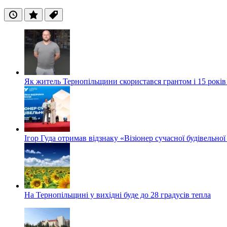
Останні
Популярні
Теги
Як житель Тернопільщини скористався грантом і 15 років
Ігор Гуда отримав відзнаку «Візіонер сучасної будівельної
На Тернопільщині у вихідні буде до 28 градусів тепла