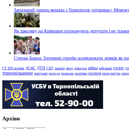
Запальний танець монаха з Тернополя «підриває» Мережу
Як школяру на Київщині погрожують депутати і не тільки
Степан Барна: Злочинні спроби асимілювати лемків як пред
голос
війна
г
ДТП
ГУ НП поліція
ДСНС
СБУ
аварія
авто
алкоголь
військові
тернопільщини
поліція
патрульні
погода
пожежа
політика
прокуратура
ремо
Архіви