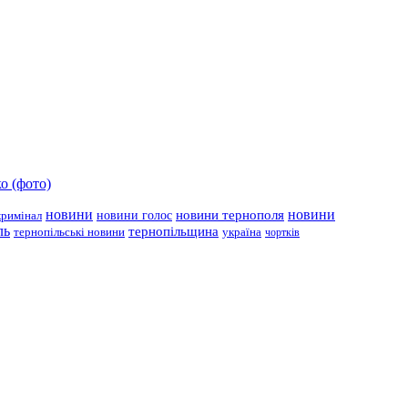
о (фото)
новини
новини тернополя
новини
новини голос
кримінал
ль
тернопільщина
україна
тернопільські новини
чортків