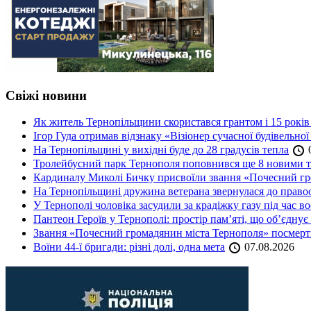
Свіжі новини
Як житель Тернопільщини скористався грантом і 15 років
Ігор Гуда отримав відзнаку «Візіонер сучасної будівельної
На Тернопільщині у вихідні буде до 28 градусів тепла
0
Тролейбусний парк Тернополя поповнився ще 8 новими 
Кардиналу Миколі Бичку присвоїли звання «Почесний гр
На Тернопільщині дружина ветерана звернулася до правоох
У Тернополі чоловіка засудили за крадіжку газу під час в
Пантеон Героїв у Тернополі: простір пам’яті, що об’єднує
Звання «Почесний громадянин міста Тернополя» посмерт
Воїни 44-ї бригади: різні долі, одна мета
07.08.2026