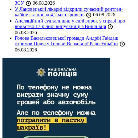
ЗСУ
06.08.2026
У Лановецькій лікарні відкрили сучасний рентген-
кабінет за понад 4,2 млн гривень
06.08.2026
Апеляційний суд залишив у силі вирок у справі про
вбивство 17-річної випускниці з Вишнівця
06.08.2026
Голова Васильковецької громади Андрій Гайдаш
отримав Подяку Голови Верховної Ради України
06.08.2026