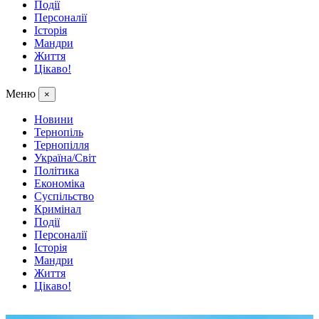
Події
Персоналії
Історія
Мандри
Життя
Цікаво!
Меню
×
Новини
Тернопіль
Тернопілля
Україна/Світ
Політика
Економіка
Суспільство
Кримінал
Події
Персоналії
Історія
Мандри
Життя
Цікаво!