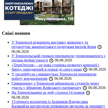
Свіжі новини
У Тернополі відкриють виставку живопису та
скульптури закарпатського подружжя митців Корж
06.08.2026
У Тернопільській громаді призначили уповноваженого з
питань безбар’єрності
06.08.2026
«ТернОпілля» – це нова сторінка розвитку компанії і
бренд, народжений в повазі до свого краю
06.08.2026
У тролейбусах і маршрутках Тернополя перевірили
роботу кондиціонерів
06.08.2026
Священнику з Тернополя заборонили служити через
участь у зібраннях Київського патріархату
06.08.2026
На Тернопільщині за добу сталося 14 пожеж
06.08.2026
15-річного волонтера із Заліщиків Владислава
Калакайла нагородили церковною медаллю за допомогу