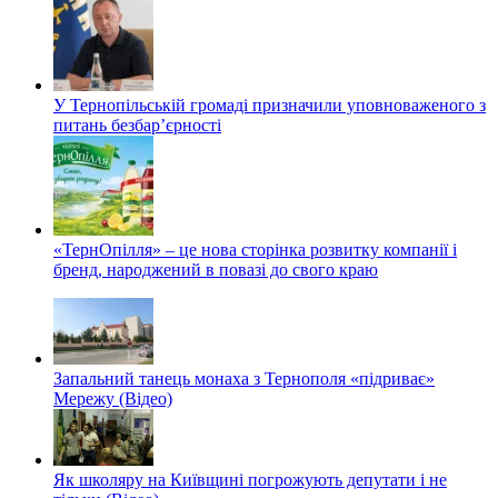
У Тернопільській громаді призначили уповноваженого з
питань безбар’єрності
«ТернОпілля» – це нова сторінка розвитку компанії і
бренд, народжений в повазі до свого краю
Запальний танець монаха з Тернополя «підриває»
Мережу (Відео)
Як школяру на Київщині погрожують депутати і не