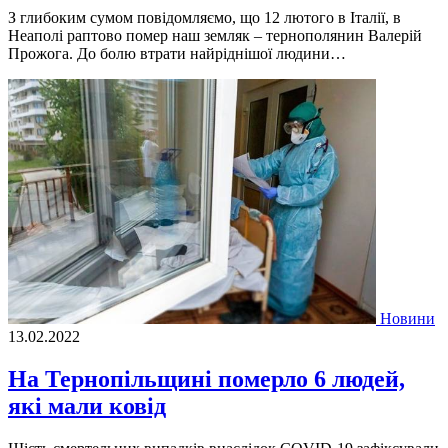
З глибоким сумом повідомляємо, що 12 лютого в Італії, в
Неаполі раптово помер наш земляк – тернополянин Валерій
Прожога. До болю втрати найріднішої людини…
Новини
13.02.2022
На Тернопільщині померло 6 людей,
які мали ковід