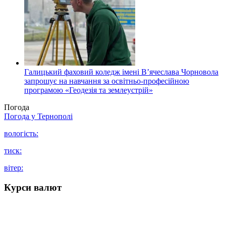
Галицький фаховий коледж імені В’ячеслава Чорновола
запрошує на навчання за освітньо-професійною
програмою «Геодезія та землеустрій»
Погода
Погода у
Тернополі
вологість:
тиск:
вітер:
Курси валют