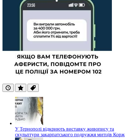
Останні
Популярні
Теги
У Тернополі відкриють виставку живопису та
скульптури закарпатського подружжя митців Корж