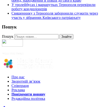
бренд, народжений в повазі до свого краю
У тролейбусах і маршрутках Тернополя перевірили
роботу кондиціонерів
Священнику з Тернополя заборонили служити через
участь у зібраннях Київського патріархату
Пошук
Пошук
Знайти
Про нас
Зворотній зв’язок
Співпраця
Реклама
Повідомити новину
Редакційна політика