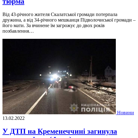
тюрма
Від 43-річного жителя Скалатської громади потерпала
дружина, а від 34-річного мешканця Підволочиської громади –
його мати. За вчинене їм загрожує до двох років
позбавлення…
Новини
13.02.2022
У ДТП на Кременеччині загинула