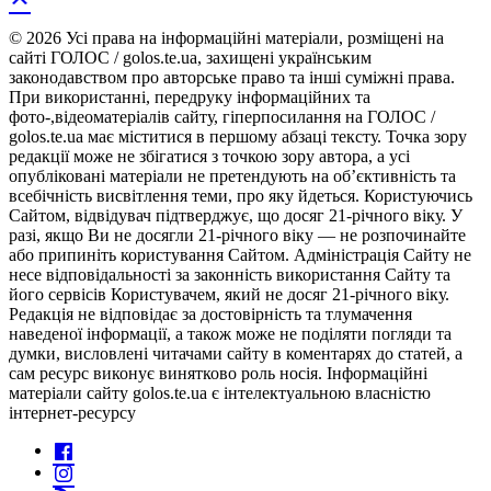
© 2026 Усі права на інформаційні матеріали, розміщені на
сайті ГОЛОС / golos.te.ua, захищені українським
законодавством про авторське право та інші суміжні права.
При використанні, передруку інформаційних та
фото-,відеоматеріалів сайту, гіперпосилання на ГОЛОС /
golos.te.ua має міститися в першому абзаці тексту. Точка зору
редакції може не збігатися з точкою зору автора, а усі
опубліковані матеріали не претендують на об’єктивність та
всебічність висвітлення теми, про яку йдеться. Користуючись
Сайтом, відвідувач підтверджує, що досяг 21-річного віку. У
разі, якщо Ви не досягли 21-річного віку — не розпочинайте
або припиніть користування Сайтом. Адміністрація Сайту не
несе відповідальності за законність використання Сайту та
його сервісів Користувачем, який не досяг 21-річного віку.
Редакція не відповідає за достовірність та тлумачення
наведеної інформації, а також може не поділяти погляди та
думки, висловлені читачами сайту в коментарях до статей, а
сам ресурс виконує винятково роль носія. Інформаційні
матеріали сайту golos.te.ua є інтелектуальною власністю
інтернет-ресурсу