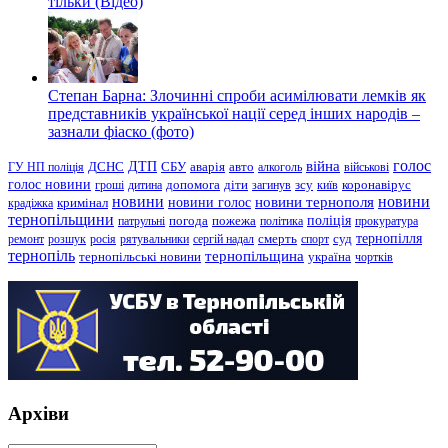
тільки (Відео)
Степан Барна: Злочинні спроби асимілювати лемків як
представників української нації серед інших народів –
зазнали фіаско (фото)
голос
війна
ДТП
ГУ НП поліція
ДСНС
СБУ
аварія
авто
алкоголь
військові
голос новини
зсу
гроші
дитина
допомога
діти
загинув
київ
коронавірус
новини
новини тернополя
новини
новини голос
кримінал
крадіжка
тернопільщини
поліція
патрульні
погода
пожежа
політика
прокуратура
тернопілля
суд
ремонт
розшук
росія
рятувальники
сергій надал
смерть
спорт
тернопіль
тернопільщина
україна
тернопільські новини
чортків
Архіви