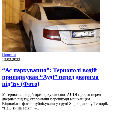
Новини
13.02.2022
“Ас паркування”: Тернополі водій
припаркував “Ауді” перед дверима
під’їзу (Фото)
У Тернополі водій припаркував своє AUDI просто перед
дверима під’їзу, створивши перешкоди мешканцям.
Відповідне фото опублікували у групі Stupid parking Ternopil.
“На…ти на всіх!”, –…