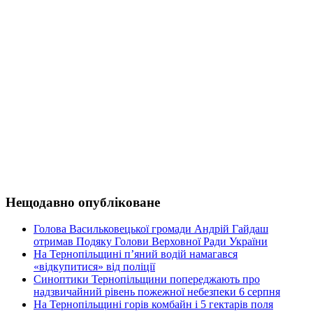
Нещодавно опубліковане
Голова Васильковецької громади Андрій Гайдаш
отримав Подяку Голови Верховної Ради України
На Тернопільщині п’яний водій намагався
«відкупитися» від поліції
Синоптики Тернопільщини попереджають про
надзвичайний рівень пожежної небезпеки 6 серпня
На Тернопільщині горів комбайн і 5 гектарів поля