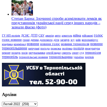
Степан Барна: Злочинні спроби асимілювати лемків як
представників української нації серед інших народів –
зазнали фіаско (фото)
голос
війна
ДТП
ГУ НП поліція
ДСНС
СБУ
аварія
авто
алкоголь
військові
голос новини
зсу
гроші
дитина
допомога
діти
загинув
київ
коронавірус
новини
новини тернополя
новини
новини голос
кримінал
крадіжка
тернопільщини
поліція
патрульні
погода
пожежа
політика
прокуратура
тернопілля
суд
ремонт
розшук
росія
рятувальники
сергій надал
смерть
спорт
тернопіль
тернопільщина
україна
тернопільські новини
чортків
Архіви
Архіви