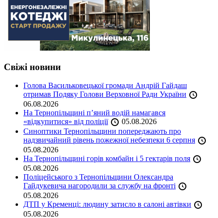
Свіжі новини
Голова Васильковецької громади Андрій Гайдаш
отримав Подяку Голови Верховної Ради України
06.08.2026
На Тернопільщині п’яний водій намагався
«відкупитися» від поліції
05.08.2026
Синоптики Тернопільщини попереджають про
надзвичайний рівень пожежної небезпеки 6 серпня
05.08.2026
На Тернопільщині горів комбайн і 5 гектарів поля
05.08.2026
Поліцейського з Тернопільщини Олександра
Гайдукевича нагородили за службу на фронті
05.08.2026
ДТП у Кременці: людину затисло в салоні автівки
05.08.2026