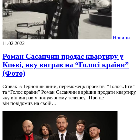
Новини
11.02.2022
Роман Сасанчин продає квартиру у
Києві, яку виграв на “Голосі країни”
(Фото)
Співак із Тернопільщини, переможець проєктів “Голос.Діти”
та “Голос країни” Роман Сасанчин вирішив продати квартиру,
яку він виграв у популярному телешоу. Про це
він повідомив на своїй…