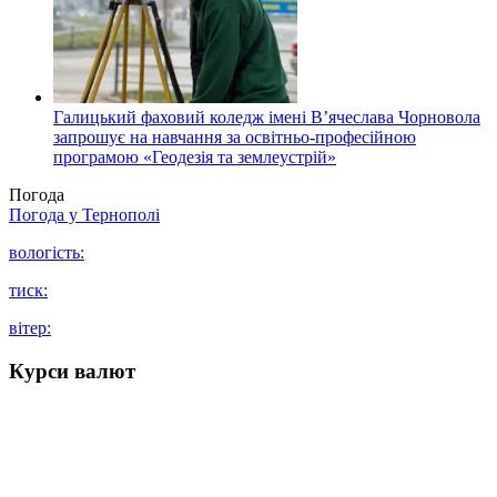
Галицький фаховий коледж імені В’ячеслава Чорновола
запрошує на навчання за освітньо-професійною
програмою «Геодезія та землеустрій»
Погода
Погода у
Тернополі
вологість:
тиск:
вітер:
Курси валют