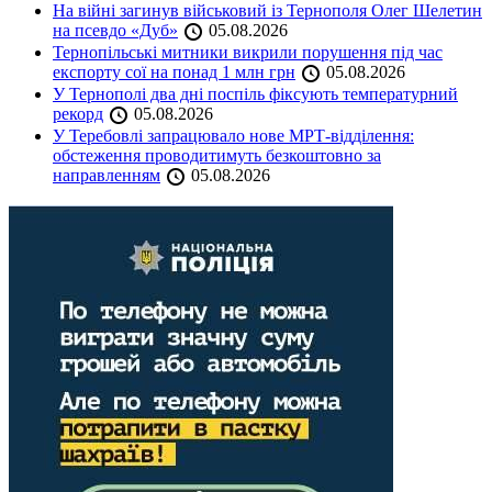
На війні загинув військовий із Тернополя Олег Шелетин
на псевдо «Дуб»
05.08.2026
Тернопільські митники викрили порушення під час
експорту сої на понад 1 млн грн
05.08.2026
У Тернополі два дні поспіль фіксують температурний
рекорд
05.08.2026
У Теребовлі запрацювало нове МРТ-відділення:
обстеження проводитимуть безкоштовно за
направленням
05.08.2026