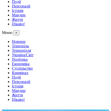
Події
Персоналії
Історія
Мандри
Життя
Цікаво!
Меню
×
Новини
Тернопіль
Тернопілля
Україна/Світ
Політика
Економіка
Суспільство
Кримінал
Події
Персоналії
Історія
Мандри
Життя
Цікаво!