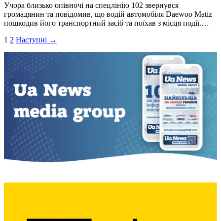
Учора близько опівночі на спецлінію 102 звернувся
громадянин та повідомив, що водій автомобіля Daewoo Matiz
пошкодив його транспортний засіб та поїхав з місця події.…
Пагінація
1
2
Наступні →
записів