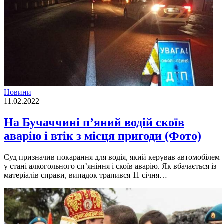
Новини
11.02.2022
На Бучаччині п’яний водій скоїв
аварію і втік з місця пригоди (Фото)
Суд призначив покарання для водія, який керував автомобілем
у стані алкогольного сп’яніння і скоїв аварію. Як вбачається із
матеріалів справи, випадок трапився 11 січня…