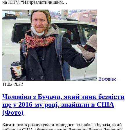
на ICTV. “Найреалістичнішим…
Важливо
11.02.2022
Чоловіка з Бучача, який зник безвісти
ще у 2016-му році, знайшли в США
(Фото)
Багато років розшукували молодого чоловіка з Бучача, який
виїхав до США і безслідно зник. Востаннє Василь Зарівний