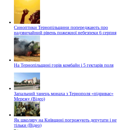
Синоптики Тернопільщини попереджають про
надзвичайний рівень пожежної небезпеки 6 серпня
На Тернопільщині горів комбайн і 5 гектарів поля
Запальний танець монаха з Тернополя «підриває»
Мережу (Відео)
Як школяру на Київщині погрожують депутати і не
тільки (Відео)