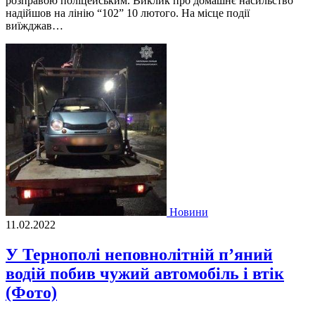
розправою поліцейським. Виклик про домашнє насильство
надійшов на лінію “102” 10 лютого. На місце події
виїжджав…
Новини
11.02.2022
У Тернополі неповнолітній п’яний
водій побив чужий автомобіль і втік
(Фото)