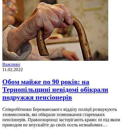
Важливо
11.02.2022
Обом майже по 90 років: на
Тернопільщині невідомі обікрали
подружжя пенсіонерів
Співробітники Бережанського відділу поліції розшукують
зловмисників, які обікрали помешкання стареньких
пенсіонерів. Правоохоронці застерігають краян: ні під яким
приводом не впускайте до своїх осель незнайомих…