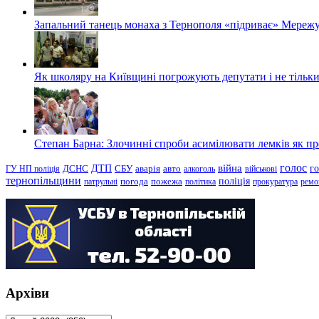
Запальний танець монаха з Тернополя «підриває» Мережу
Як школяру на Київщині погрожують депутати і не тільки
Степан Барна: Злочинні спроби асимілювати лемків як пред
голос
війна
г
ДТП
ГУ НП поліція
ДСНС
СБУ
аварія
авто
алкоголь
військові
тернопільщини
поліція
патрульні
погода
пожежа
політика
прокуратура
ремо
Архіви