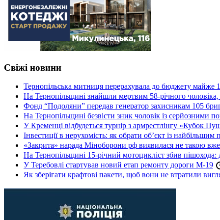
Свіжі новини
Тернопільська митниця перерахувала до бюджету майже 1
На Тернопільщині знайшли мертвим 58-річного чоловіка, 
Фонд “Подоляни” передав генератор захисникам 105 бри
На Тернопільщині безвісти зник чоловік із серйозними 
У Кременці відбудеться турнір з армрестлінгу «Кубок Пу
Інвестиції в нерухомість: як обрати об’єкт із найбільшим
«Закрита» нарада Міноборони рф виявилася не такою вж
На Тернопільщині 15-річний мотоцикліст збив пішохода: 
У Теребовлі стартував новий етап ремонту дороги М-19
Як зберігати крафтові пакети, щоб вони не втратили вигл