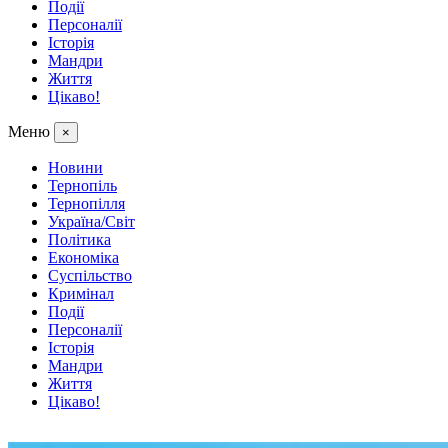
Події
Персоналії
Історія
Мандри
Життя
Цікаво!
Меню
×
Новини
Тернопіль
Тернопілля
Україна/Світ
Політика
Економіка
Суспільство
Кримінал
Події
Персоналії
Історія
Мандри
Життя
Цікаво!