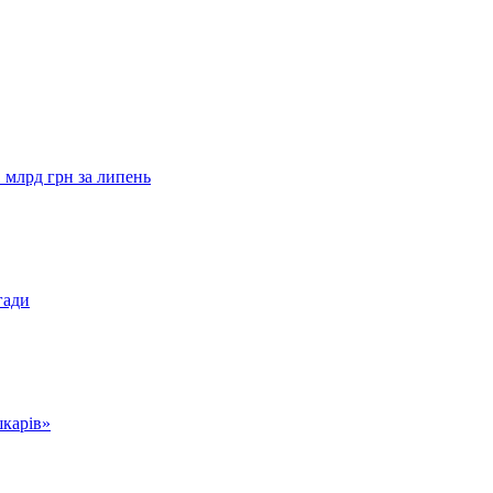
 млрд грн за липень
гади
шкарів»