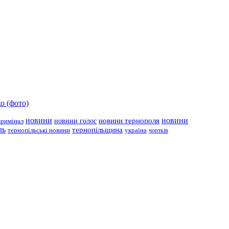
о (фото)
новини
новини тернополя
новини
новини голос
кримінал
ль
тернопільщина
україна
тернопільські новини
чортків