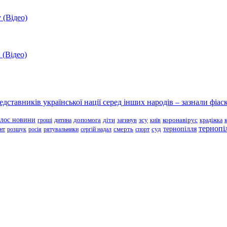
 (Відео)
 (Відео)
ставників української нації серед інших народів – зазнали фіаск
олос новини
зсу
гроші
дитина
допомога
діти
загинув
київ
коронавірус
крадіжка
тернопі
тернопілля
суд
нт
розшук
росія
рятувальники
сергій надал
смерть
спорт