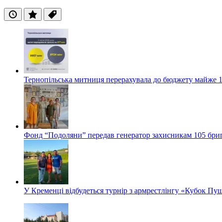
Останні
Популярні
Теги
Тернопільська митниця перерахувала до бюджету майже 1
Фонд “Подоляни” передав генератор захисникам 105 бри
У Кременці відбудеться турнір з армрестлінгу «Кубок Пу