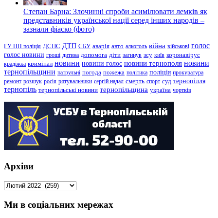
Степан Барна: Злочинні спроби асимілювати лемків як
представників української нації серед інших народів –
зазнали фіаско (фото)
голос
війна
ДТП
ГУ НП поліція
ДСНС
СБУ
аварія
авто
алкоголь
військові
голос новини
зсу
гроші
дитина
допомога
діти
загинув
київ
коронавірус
новини
новини тернополя
новини
новини голос
кримінал
крадіжка
тернопільщини
поліція
патрульні
погода
пожежа
політика
прокуратура
тернопілля
суд
ремонт
розшук
росія
рятувальники
сергій надал
смерть
спорт
тернопіль
тернопільщина
україна
тернопільські новини
чортків
Архіви
Архіви
Ми в соціальних мережах