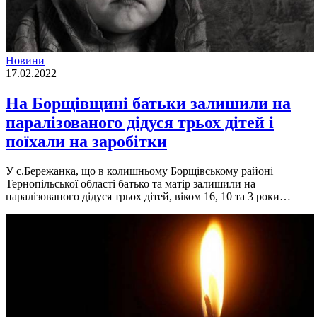
Новини
17.02.2022
На Борщівщині батьки залишили на
паралізованого дідуся трьох дітей і
поїхали на заробітки
У с.Бережанка, що в колишньому Борщівському районі
Тернопільської області батько та матір залишили на
паралізованого дідуся трьох дітей, віком 16, 10 та 3 роки…