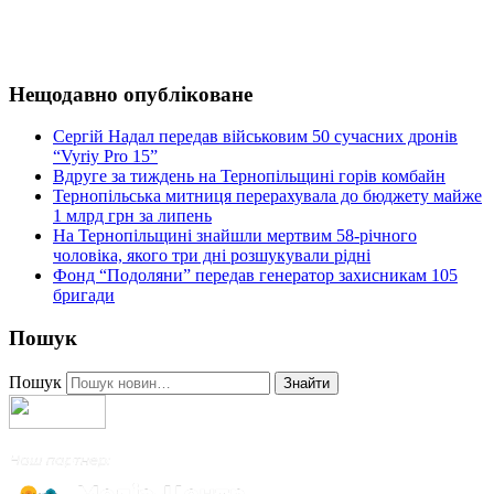
Нещодавно опубліковане
Сергій Надал передав військовим 50 сучасних дронів
“Vyriy Pro 15”
Вдруге за тиждень на Тернопільщині горів комбайн
Тернопільська митниця перерахувала до бюджету майже
1 млрд грн за липень
На Тернопільщині знайшли мертвим 58-річного
чоловіка, якого три дні розшукували рідні
Фонд “Подоляни” передав генератор захисникам 105
бригади
Пошук
Пошук
Знайти