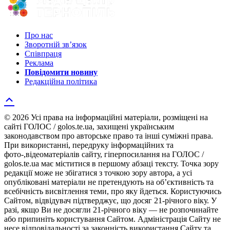
Про нас
Зворотній зв’язок
Співпраця
Реклама
Повідомити новину
Редакційна політика
© 2026 Усі права на інформаційні матеріали, розміщені на
сайті ГОЛОС / golos.te.ua, захищені українським
законодавством про авторське право та інші суміжні права.
При використанні, передруку інформаційних та
фото-,відеоматеріалів сайту, гіперпосилання на ГОЛОС /
golos.te.ua має міститися в першому абзаці тексту. Точка зору
редакції може не збігатися з точкою зору автора, а усі
опубліковані матеріали не претендують на об’єктивність та
всебічність висвітлення теми, про яку йдеться. Користуючись
Сайтом, відвідувач підтверджує, що досяг 21-річного віку. У
разі, якщо Ви не досягли 21-річного віку — не розпочинайте
або припиніть користування Сайтом. Адміністрація Сайту не
несе відповідальності за законність використання Сайту та