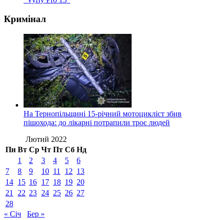
Кримінал
На Тернопільщині 15-річний мотоцикліст збив
пішохода: до лікарні потрапили троє людей
Лютий 2022
Пн
Вт
Ср
Чт
Пт
Сб
Нд
1
2
3
4
5
6
7
8
9
10
11
12
13
14
15
16
17
18
19
20
21
22
23
24
25
26
27
28
« Січ
Бер »