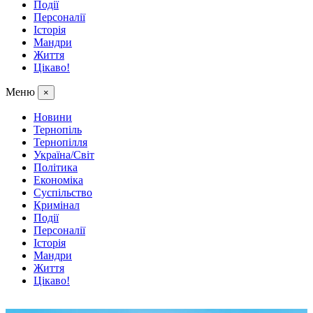
Події
Персоналії
Історія
Мандри
Життя
Цікаво!
Меню
×
Новини
Тернопіль
Тернопілля
Україна/Світ
Політика
Економіка
Суспільство
Кримінал
Події
Персоналії
Історія
Мандри
Життя
Цікаво!