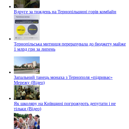
Вдруге за тиждень на Тернопільщині горів комбайн
Тернопільська митниця перерахувала до бюджету майже
1 млрд грн за липень
Запальний танець монаха з Тернополя «підриває»
Мережу (Відео)
Як школяру на Київщині погрожують депутати і не
тільки (Відео)