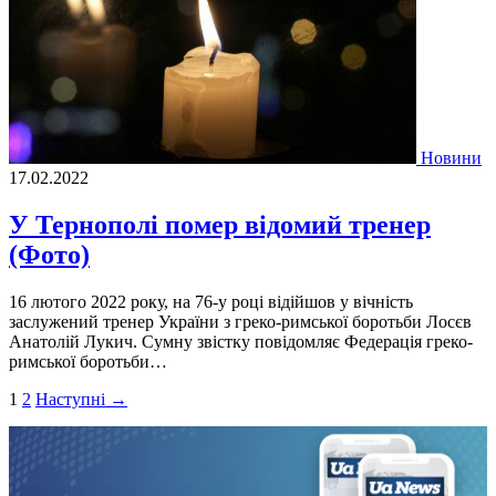
Новини
17.02.2022
У Тернополі помер відомий тренер
(Фото)
16 лютого 2022 року, на 76-у році відійшов у вічність
заслужений тренер України з греко-римської боротьби Лосєв
Анатолій Лукич. Сумну звістку повідомляє Федерація греко-
римської боротьби…
Пагінація
1
2
Наступні →
записів