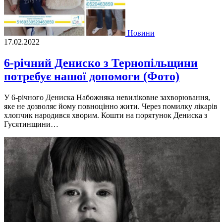
Новини
17.02.2022
6-річний Дениско з Тернопільщини
потребує нашої допомоги (Фото)
У 6-річного Дениска Набожняка невиліковне захворювання,
яке не дозволяє йому повноцінно жити. Через помилку лікарів
хлопчик народився хворим. Кошти на порятунок Дениска з
Гусятинщини…