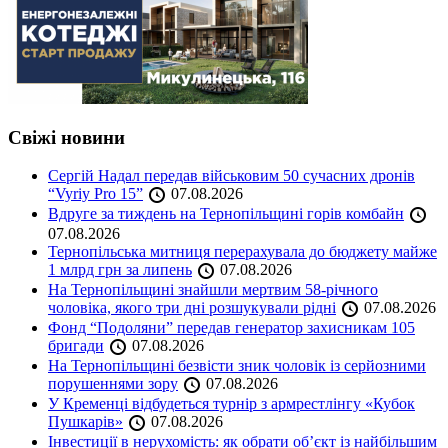
Свіжі новини
Сергій Надал передав військовим 50 сучасних дронів
“Vyriy Pro 15”
07.08.2026
Вдруге за тиждень на Тернопільщині горів комбайн
07.08.2026
Тернопільська митниця перерахувала до бюджету майже
1 млрд грн за липень
07.08.2026
На Тернопільщині знайшли мертвим 58-річного
чоловіка, якого три дні розшукували рідні
07.08.2026
Фонд “Подоляни” передав генератор захисникам 105
бригади
07.08.2026
На Тернопільщині безвісти зник чоловік із серйозними
порушеннями зору
07.08.2026
У Кременці відбудеться турнір з армрестлінгу «Кубок
Пушкарів»
07.08.2026
Інвестиції в нерухомість: як обрати об’єкт із найбільшим