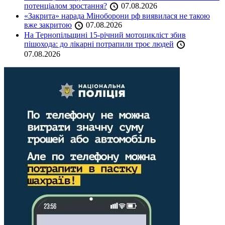
потенціалом зростання?
07.08.2026
«Закрита» нарада Міноборони рф виявилася не такою
вже закритою
07.08.2026
На Тернопільщині 15-річний мотоцикліст збив
пішохода: до лікарні потрапили троє людей
07.08.2026