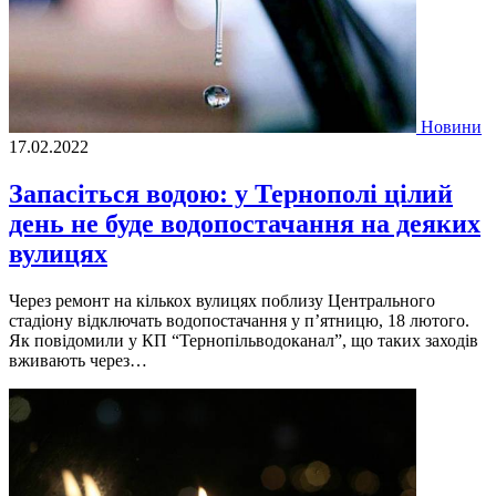
Новини
17.02.2022
Запасіться водою: у Тернополі цілий
день не буде водопостачання на деяких
вулицях
Через ремонт на кількох вулицях поблизу Центрального
стадіону відключать водопостачання у п’ятницю, 18 лютого.
Як повідомили у КП “Тернопільводоканал”, що таких заходів
вживають через…