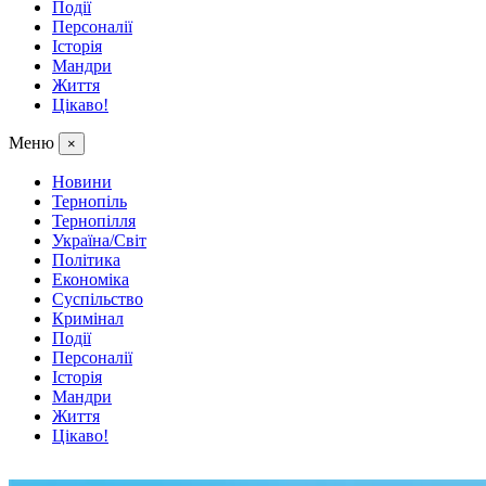
Події
Персоналії
Історія
Мандри
Життя
Цікаво!
Меню
×
Новини
Тернопіль
Тернопілля
Україна/Світ
Політика
Економіка
Суспільство
Кримінал
Події
Персоналії
Історія
Мандри
Життя
Цікаво!