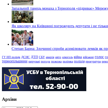
Запальний танець монаха з Тернополя «підриває» Мережу
Як школяру на Київщині погрожують депутати і не тільки
Степан Барна: Злочинні спроби асимілювати лемків як пред
голос
війна
г
ДТП
ГУ НП поліція
ДСНС
СБУ
аварія
авто
алкоголь
військові
тернопільщини
поліція
патрульні
погода
пожежа
політика
прокуратура
ремо
Архіви