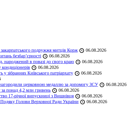
и закарпатського подружжя митців Корж
06.08.2026
итань безбар’єрності
06.08.2026
нд, народжений в повазі до свого краю
06.08.2026
у кондиціонерів
06.08.2026
 у зібраннях Київського патріархату
06.08.2026
6
а нагородили церковною медаллю за допомогу ЗСУ
06.08.2026
 за понад 4,2 млн гривень
06.08.2026
ство 17-річної випускниці з Вишнівця
06.08.2026
 Подяку Голови Верховної Ради України
06.08.2026