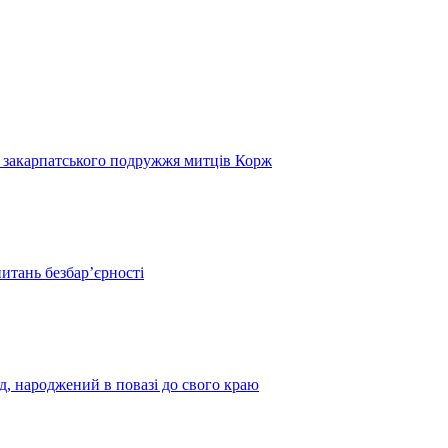
и закарпатського подружжя митців Корж
итань безбар’єрності
нд, народжений в повазі до свого краю