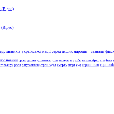
 (Відео)
 (Відео)
ставників української нації серед інших народів – зазнали фіаск
олос новини
зсу
гроші
дитина
допомога
діти
загинув
київ
коронавірус
крадіжка
тернопі
тернопілля
суд
нт
розшук
росія
рятувальники
сергій надал
смерть
спорт