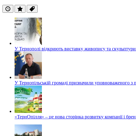
Останні
Популярні
Теги
У Тернополі відкриють виставку живопису та скульптур
У Тернопільській громаді призначили уповноваженого з п
«ТернОпілля» – це нова сторінка розвитку компанії і бре