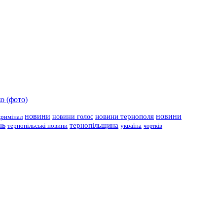
о (фото)
новини
новини тернополя
новини
новини голос
кримінал
ль
тернопільщина
україна
тернопільські новини
чортків