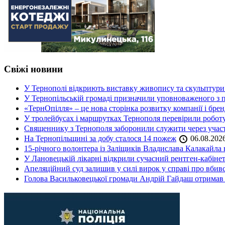
Свіжі новини
У Тернополі відкриють виставку живопису та скульптур
У Тернопільській громаді призначили уповноваженого з п
«ТернОпілля» – це нова сторінка розвитку компанії і бре
У тролейбусах і маршрутках Тернополя перевірили робот
Священнику з Тернополя заборонили служити через участь
На Тернопільщині за добу сталося 14 пожеж
06.08.202
15-річного волонтера із Заліщиків Владислава Калакайл
У Лановецькій лікарні відкрили сучасний рентген-кабінет
Апеляційний суд залишив у силі вирок у справі про вбив
Голова Васильковецької громади Андрій Гайдаш отримав