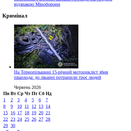
відзнакою Міноборони
Кримінал
На Тернопільщині 15-річний мотоцикліст збив
пішохода: до лікарні потрапили троє людей
Червень 2026
Пн
Вт
Ср
Чт
Пт
Сб
Нд
1
2
3
4
5
6
7
8
9
10
11
12
13
14
15
16
17
18
19
20
21
22
23
24
25
26
27
28
29
30