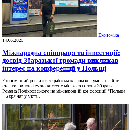
Економіка
14.06.2026
Міжнародна співпраця та інвестиції:
досвід Збаразької громади викликав
інтерес на конференції у Польщі
Економічний розвиток українських громад в умовах війни
став головною темою виступу міського голови Збаража
Романа Полікровського на міжнародній конференції “Польща
– Україна” у місті…