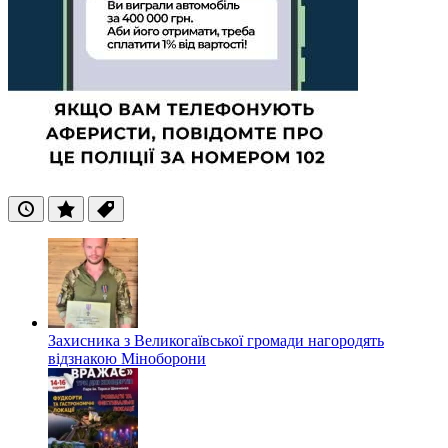
Останні
Популярні
Теги
Захисника з Великогаївської громади нагородять
відзнакою Міноборони