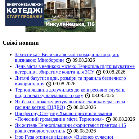
Свіжі новини
Захисника з Великогаївської громади нагородять
відзнакою Міноборони
09.08.2026
День міста з великою місією: Тернопіль підтримуватиме
ветеранів і збиратиме кошти для ЗСУ
09.08.2026
Дитячі батути: види, розміри та правила безпечного
використання
09.08.2026
Тернопільщина долучилася до конгресових слухань
щодо початку навчального року
08.08.2026
Як бачать пожежу рятувальники: екшнкамера зняла
гасіння вогню (ВІДЕО)
08.08.2026
Професору Стефану Хмілю присвоїли звання
«Почесний громадянин міста Тернополя»
08.08.2026
Як житель Тернопільщини скористався грантом і 15
років створює текстиль
08.08.2026
Ігор Гуда отримав відзнаку «Візіонер сучасної