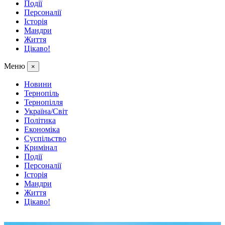
Події
Персоналії
Історія
Мандри
Життя
Цікаво!
Меню
×
Новини
Тернопіль
Тернопілля
Україна/Світ
Політика
Економіка
Суспільство
Кримінал
Події
Персоналії
Історія
Мандри
Життя
Цікаво!