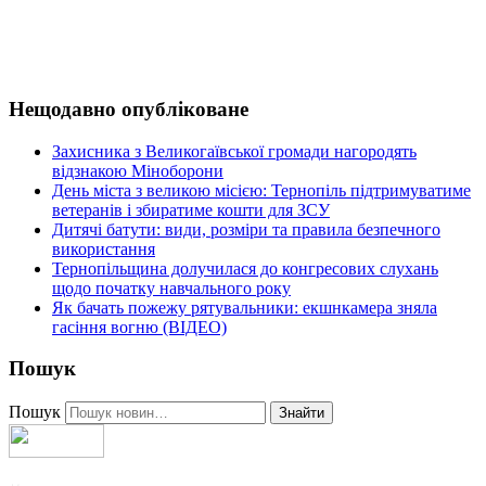
Нещодавно опубліковане
Захисника з Великогаївської громади нагородять
відзнакою Міноборони
День міста з великою місією: Тернопіль підтримуватиме
ветеранів і збиратиме кошти для ЗСУ
Дитячі батути: види, розміри та правила безпечного
використання
Тернопільщина долучилася до конгресових слухань
щодо початку навчального року
Як бачать пожежу рятувальники: екшнкамера зняла
гасіння вогню (ВІДЕО)
Пошук
Пошук
Знайти