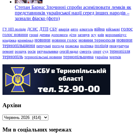
Степан Барна: Злочинні спроби асимілювати лемків як
представників української нації серед інших народів –
зазнали фіаско (фото)
голос
війна
ДТП
ГУ НП поліція
ДСНС
СБУ
аварія
авто
алкоголь
військові
голос новини
зсу
гроші
дитина
допомога
діти
загинув
київ
коронавірус
новини
новини тернополя
новини
новини голос
кримінал
крадіжка
тернопільщини
поліція
патрульні
погода
пожежа
політика
прокуратура
тернопілля
суд
ремонт
розшук
росія
рятувальники
сергій надал
смерть
спорт
тернопіль
тернопільщина
україна
тернопільські новини
чортків
Архіви
Архіви
Ми в соціальних мережах