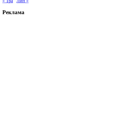
« Тра
Лип »
Реклама