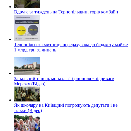
Вдруге за тиждень на Тернопільщині горів комбайн
Тернопільська митниця перерахувала до бюджету майже
1 млрд грн за липень
Запальний танець монаха з Тернополя «підриває»
Мережу (Відео)
Як школяру на Київщині погрожують депутати і не
тільки (Відео)