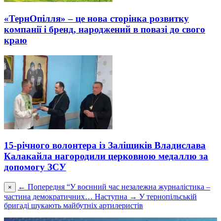
«ТернОпілля» – це нова сторінка розвитку
компанії і бренд, народжений в повазі до свого
краю
15-річного волонтера із Заліщиків Владислава
Калакайла нагородили церковною медаллю за
допомогу ЗСУ
← Попередня
“У воєнний час незалежна журналістика –
×
частина демократичних…
Наступна →
У тернопільській
бригаді шукають майбутніх артилеристів