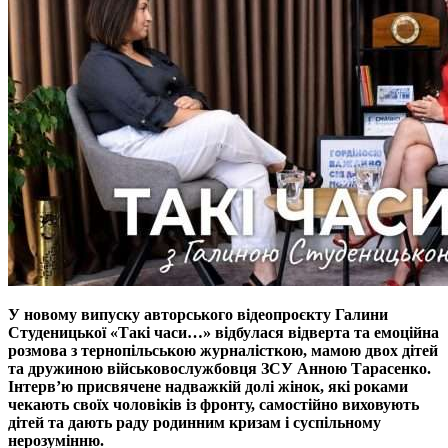
У новому випуску авторського відеопроєкту Галини
Студеницької «Такі часи…» відбулася відверта та емоційна
розмова з тернопільською журналісткою, мамою двох дітей
та дружиною військовослужбовця ЗСУ Анною Тарасенко.
Інтерв’ю присвячене надважкій долі жінок, які роками
чекають своїх чоловіків із фронту, самостійно виховують
дітей та дають раду родинним кризам і суспільному
нерозумінню.