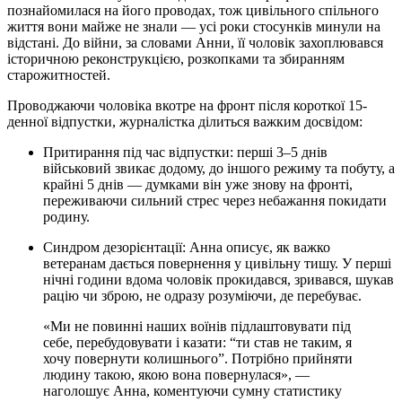
познайомилася на його проводах, тож цивільного спільного
життя вони майже не знали — усі роки стосунків минули на
відстані. До війни, за словами Анни, її чоловік захоплювався
історичною реконструкцією, розкопками та збиранням
старожитностей.
Проводжаючи чоловіка вкотре на фронт після короткої 15-
денної відпустки, журналістка ділиться важким досвідом:
Притирання під час відпустки: перші 3–5 днів
військовий звикає додому, до іншого режиму та побуту, а
крайні 5 днів — думками він уже знову на фронті,
переживаючи сильний стрес через небажання покидати
родину.
Синдром дезорієнтації: Анна описує, як важко
ветеранам дається повернення у цивільну тишу. У перші
нічні години вдома чоловік прокидався, зривався, шукав
рацію чи зброю, не одразу розуміючи, де перебуває.
«Ми не повинні наших воїнів підлаштовувати під
себе, перебудовувати і казати: “ти став не таким, я
хочу повернути колишнього”. Потрібно прийняти
людину такою, якою вона повернулася», —
наголошує Анна, коментуючи сумну статистику