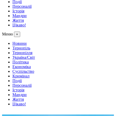
Події
Персоналії
Історія
Мандри
Життя
Цікаво!
Меню
×
Новини
Тернопіль
Тернопілля
Україна/Світ
Політика
Економіка
Суспільство
Кримінал
Події
Персоналії
Історія
Мандри
Життя
Цікаво!