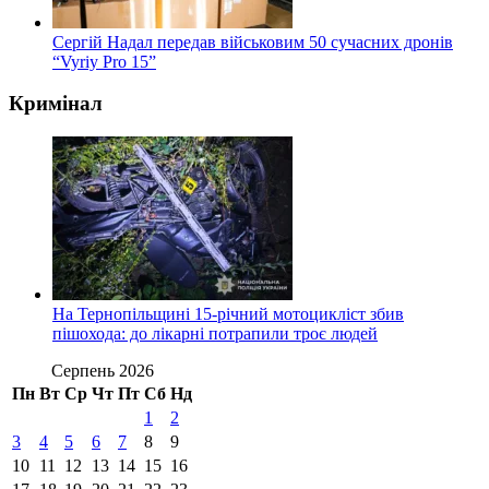
Сергій Надал передав військовим 50 сучасних дронів
“Vyriy Pro 15”
Кримінал
На Тернопільщині 15-річний мотоцикліст збив
пішохода: до лікарні потрапили троє людей
Серпень 2026
Пн
Вт
Ср
Чт
Пт
Сб
Нд
1
2
3
4
5
6
7
8
9
10
11
12
13
14
15
16