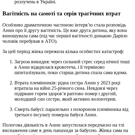
розлучень в Україні.
Вагітність на самоті та серія трагічних втрат
Особливо драматичною частиною інтерв’ю стала розповідь
Анни про її другу вагітність. Це вже друга дитина, яку вона
виношувала сама (під час першої вагітності донькою Дарією
чоловік перебував в АТО).
За цей період жінка пережила кілька особистих катастроф:
Загроза викидня: через сильний стрес серед нічної тиші
в Анни відкрилася кровотеча, і її терміново
шпиталізували, поки старша дитина спала сама вдома.
Втрата племінників: рідна сестра Анни у 2023 році
втратила на війні 25-річного сина. Невдовзі через
підірване горем здоров’я раптово помер і другий,
молодший син сестри, який активно волонтерив.
Смерть бабусі: паралельно з похороном племінника від
третього інсульту померла бабуся Анни.
Пологова діяльність в Анни запустилася передчасно на тлі
виснаження саме в день панахиди за бабусею. Жінка сама на