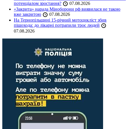
потенціалом зростання?
07.08.2026
«Закрита» нарада Міноборони рф виявилася не такою
вже закритою
07.08.2026
На Тернопільщині 15-річний мотоцикліст збив
пішохода: до лікарні потрапили троє людей
07.08.2026