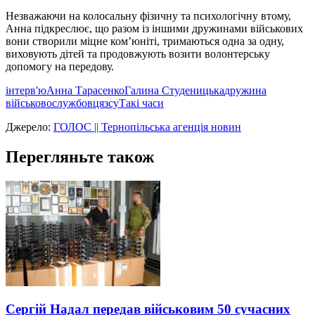
Незважаючи на колосальну фізичну та психологічну втому,
Анна підкреслює, що разом із іншими дружинами військових
вони створили міцне ком’юніті, тримаються одна за одну,
виховують дітей та продовжують возити волонтерську
допомогу на передову.
інтерв'ю
Анна Тарасенко
Галина Студеницька
дружина
військовослужбовця
зсу
Такі часи
Джерело:
ГОЛОС || Тернопільська агенція новин
Перегляньте також
Сергій Надал передав військовим 50 сучасних