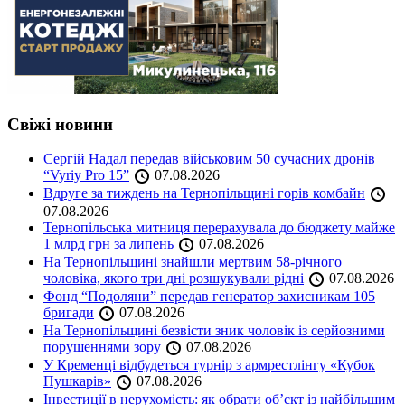
Свіжі новини
Сергій Надал передав військовим 50 сучасних дронів
“Vyriy Pro 15”
07.08.2026
Вдруге за тиждень на Тернопільщині горів комбайн
07.08.2026
Тернопільська митниця перерахувала до бюджету майже
1 млрд грн за липень
07.08.2026
На Тернопільщині знайшли мертвим 58-річного
чоловіка, якого три дні розшукували рідні
07.08.2026
Фонд “Подоляни” передав генератор захисникам 105
бригади
07.08.2026
На Тернопільщині безвісти зник чоловік із серйозними
порушеннями зору
07.08.2026
У Кременці відбудеться турнір з армрестлінгу «Кубок
Пушкарів»
07.08.2026
Інвестиції в нерухомість: як обрати об’єкт із найбільшим