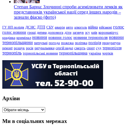
Степан Барна: Злочинні спроби асимілювати лемків як
представників української нації серед інших народів –
зазнали фіаско (фото)
голос
війна
ДТП
ГУ НП поліція
ДСНС
СБУ
аварія
авто
алкоголь
військові
голос новини
зсу
гроші
дитина
допомога
діти
загинув
київ
коронавірус
новини
новини тернополя
новини
новини голос
кримінал
крадіжка
тернопільщини
поліція
патрульні
погода
пожежа
політика
прокуратура
тернопілля
суд
ремонт
розшук
росія
рятувальники
сергій надал
смерть
спорт
тернопіль
тернопільщина
україна
тернопільські новини
чортків
Архіви
Архіви
Ми в соціальних мережах