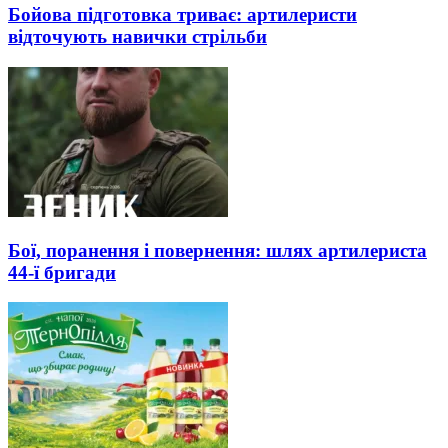
Бойова підготовка триває: артилеристи
відточують навички стрільби
Бої, поранення і повернення: шлях артилериста
44-ї бригади