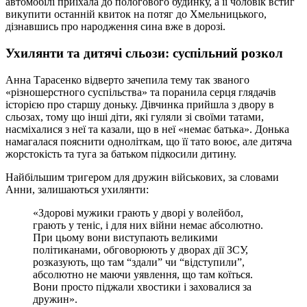
автомобілі приїхала до пологового будинку, а її чоловік встиг
викупити останній квиток на потяг до Хмельницького,
дізнавшись про народження сина вже в дорозі.
Ухилянти та дитячі сльози: суспільний розкол
Анна Тарасенко відверто зачепила тему так званого
«різношерстного суспільства» та поранила серця глядачів
історією про старшу доньку. Дівчинка прийшла з двору в
сльозах, тому що інші діти, які гуляли зі своїми татами,
насміхалися з неї та казали, що в неї «немає батька». Донька
намагалася пояснити одноліткам, що її тато воює, але дитяча
жорстокість та туга за батьком підкосили дитину.
Найбільшим тригером для дружин військових, за словами
Анни, залишаються ухилянти:
«Здорові мужики грають у дворі у волейбол,
грають у теніс, і для них війни немає абсолютно.
При цьому вони виступають великими
політиканами, обговорюють у дворах дії ЗСУ,
розказують, що там “здали” чи “відступили”,
абсолютно не маючи уявлення, що там коїться.
Вони просто піджали хвостики і заховалися за
дружин».