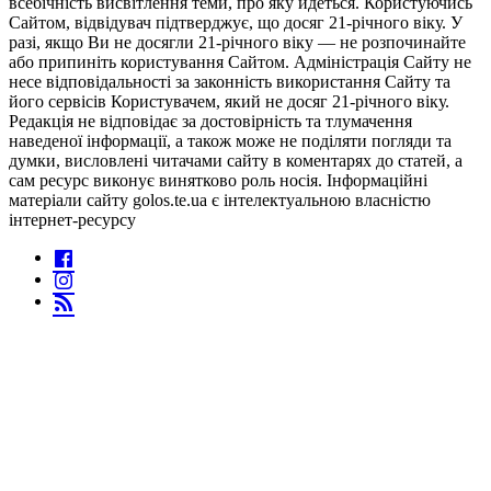
всебічність висвітлення теми, про яку йдеться. Користуючись
Сайтом, відвідувач підтверджує, що досяг 21-річного віку. У
разі, якщо Ви не досягли 21-річного віку — не розпочинайте
або припиніть користування Сайтом. Адміністрація Сайту не
несе відповідальності за законність використання Сайту та
його сервісів Користувачем, який не досяг 21-річного віку.
Редакція не відповідає за достовірність та тлумачення
наведеної інформації, а також може не поділяти погляди та
думки, висловлені читачами сайту в коментарях до статей, а
сам ресурс виконує винятково роль носія. Інформаційні
матеріали сайту golos.te.ua є інтелектуальною власністю
інтернет-ресурсу