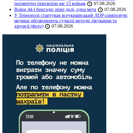
посмертно присвоїли ще 13 воїнам
07.08.2026
Воїни 44-ї бригади: різні долі, одна мета
07.08.2026
У Тернополі стартував всеукраїнський ЛОР-симпозіум:
медики обговорюють сучасні методи лікування та
хірургії (фото)
07.08.2026