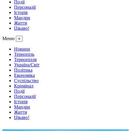
Події
Персоналії
Історія
Мандри
Життя
Цікаво!
Меню
×
Новини
Тернопіль
Тернопілля
Україна/Світ
Політика
Економіка
Суспільство
Кримінал
Події
Персоналії
Історія
Мандри
Життя
Цікаво!