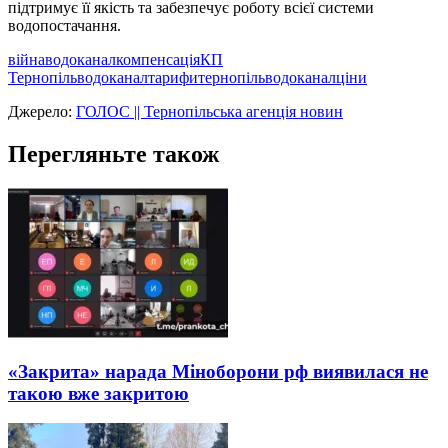
підтримує її якість та забезпечує роботу всієї системи
водопостачання.
війна
водоканал
компенсація
КП
Тернопiльводоканал
тарифи
тернопільводоканал
ціни
Джерело:
ГОЛОС || Тернопільська агенція новин
Перегляньте також
«Закрита» нарада Міноборони рф виявилася не
такою вже закритою