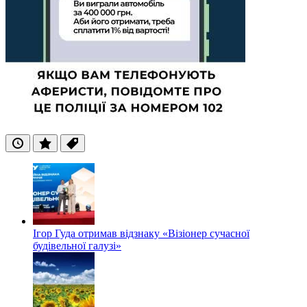
Останні
Популярні
Теги
Ігор Гуда отримав відзнаку «Візіонер сучасної
будівельної галузі»