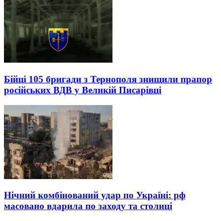
Бійці 105 бригади з Тернополя знищили прапор
російських ВДВ у Великій Писарівці
Нічний комбінований удар по Україні: рф
масовано вдарила по заходу та столиці