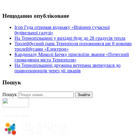
Нещодавно опубліковане
Ігор Гуда отримав відзнаку «Візіонер сучасної
будівельної галузі»
На Тернопільщині у вихідні буде до 28 градусів тепла
Тролейбусний парк Тернополя поповнився ще 8 новими
тролейбусами «Електрон»
Кардиналу Миколі Бичку присвоїли звання «Почесний
громадянин міста Тернополя»
На Тернопільщині дружина ветерана звернулася до
правоохоронців через дії лікарів
Пошук
Пошук
Знайти