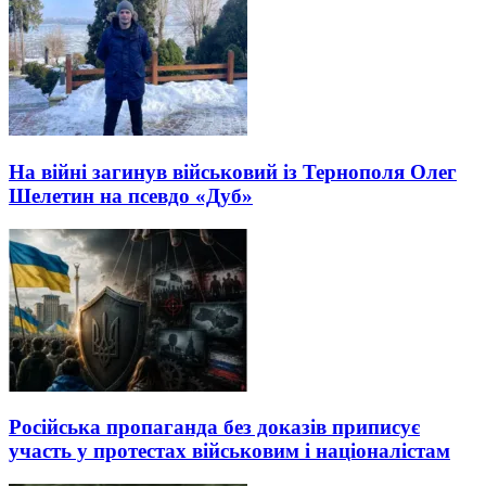
На війні загинув військовий із Тернополя Олег
Шелетин на псевдо «Дуб»
Російська пропаганда без доказів приписує
участь у протестах військовим і націоналістам