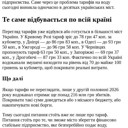
підприємства. Саме через це проблема тарифів на воду
сьогодні виникла одночасно в десятках українських міст.
Те саме відбувається по всій країні
Перегляд тарифів уже відбувся або готується в більшості міст
України. У Кривому Розі тариф зріс до 78 грн 47 коп. за
кубометр, у Дніпрі — до 86 грн 83 коп., в Одесі — до 93 грн
50 коп., в Ужгороді — до 96 грн 58 коп. У Чернівцях
пропонують тариф 63 грн 50 коп., у Запоріжжі — 69 грн 37
коп., у Дрогобичі — 87 грн 33 коп. Фактично по всій Україні
водоканали змушені виходити на рівень від 70 до майже 100
гривень за кубометр, щоб покривати реальні витрати.
Що далі
Якщо тарифи не переглядати, лише у другій половині 2026
року водоканал отримає ще понад 216 млн грн збитків.
Покривати такі суми доведеться або з міського бюджету, або
накопичувати нові борги.
Тому сьогодні питання стоїть вже не лише про тариф.
Питання стоїть про те, чи зможе місто зберегти фінансово
стабільне підприємство, яке безперебійно подає воду,