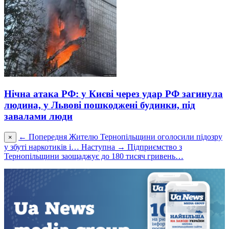
Нічна атака РФ: у Києві через удар РФ загинула
людина, у Львові пошкоджені будинки, під
завалами люди
← Попередня
Жителю Тернопільщини оголосили підозру
×
у збуті наркотиків і…
Наступна →
Підприємство з
Тернопільщини заощаджує до 180 тисяч гривень…