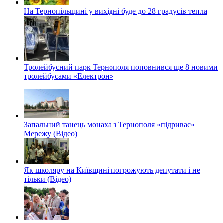
На Тернопільщині у вихідні буде до 28 градусів тепла
Тролейбусний парк Тернополя поповнився ще 8 новими
тролейбусами «Електрон»
Запальний танець монаха з Тернополя «підриває»
Мережу (Відео)
Як школяру на Київщині погрожують депутати і не
тільки (Відео)