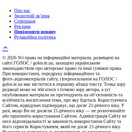
Про нас
Зворотній зв’язок
Співпраця
Реклама
Повідомити новину
Редакційна політика
© 2026 Усі права на інформаційні матеріали, розміщені на
сайті ГОЛОС / golos.te.ua, захищені українським
законодавством про авторське право та інші суміжні права.
При використанні, передруку інформаційних та
фото-,відеоматеріалів сайту, гіперпосилання на ГОЛОС /
golos.te.ua має міститися в першому абзаці тексту. Точка зору
редакції може не збігатися з точкою зору автора, а усі
опубліковані матеріали не претендують на об’єктивність та
всебічність висвітлення теми, про яку йдеться. Користуючись
Сайтом, відвідувач підтверджує, що досяг 21-річного віку. У
разі, якщо Ви не досягли 21-річного віку — не розпочинайте
або припиніть користування Сайтом. Адміністрація Сайту не
несе відповідальності за законність використання Сайту та
його сервісів Користувачем, який не досяг 21-річного віку.
Редакція не відповідає за достовірність та тлумачення