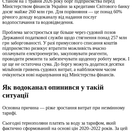
Станом на 1 травня 2026 року борг підприємства перед
Міністерством фінансів України за кредитами Світового банку
досяг майже 260 млн грн. Для порівняння — це понад 60%
річного доходу водоканалу від надання послуг
водопостачання та водовідведення.
Проблема загострюється ще більше через судовий позов
Державної податкової служби щодо стягнення понад 257 млн
грн заборгованості. У разі примусового списання коштів
підприємство ризикує втратити можливість вчасно
оплачувати електроенергію, закуповувати реагенти,
проводити ремонти та забезпечувати щоденну роботу мереж. І
це ще не остаточна сума. До боргу можуть додатися десятки
мільйонів гривень судових витрат, а найближчим часом
очікуються нові нарахування від Міністерства фінансів.
Як водоканал опинився у такій
ситуації
Основна причина — різке зростання витрат при незмінному
тарифі.
Сьогодні тернополяни платять за воду за тарифом, який
фактично сформований на основі цін 2020–2022 років. За цей