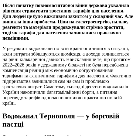
Після початку повномасштабної війни держава ухвалила
рішення стримувати зростання тарифів для населення.
Для людей це було важливим захистом у складний час. Але
виникла інша проблема. Ціни на електроенергію, пальне,
реагенти та матеріали продовжували стрімко зростати,
тоді як тарифи для населення залишалися практично
незмінними.
У результаті водоканали по всій країні опинилися в ситуації,
коли витрати збільшуються щомісяця, а доходи залишаються
на рівні кількарічної давності. Найскладніше те, що протягом
2022–2026 років у державному бюджеті не була передбачена
компенсація різниці між економічно обґрунтованими
тарифами та фактичними тарифами для населення. Фактично
підприємства залишилися сам на сам із проблемою
зростаючих витрат. Саме тому сьогодні десятки водоканалів
України накопичили багатомільйонні борги, а питання
перегляду тарифів одночасно виникло практично по всій
країні.
Водоканал Тернополя — у борговій
пастці