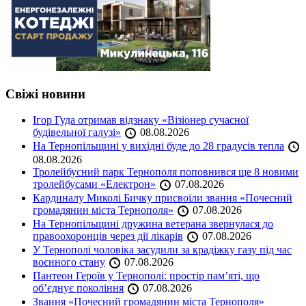
Свіжі новини
Ігор Гуда отримав відзнаку «Візіонер сучасної
будівельної галузі»
08.08.2026
На Тернопільщині у вихідні буде до 28 градусів тепла
08.08.2026
Тролейбусний парк Тернополя поповнився ще 8 новими
тролейбусами «Електрон»
07.08.2026
Кардиналу Миколі Бичку присвоїли звання «Почесний
громадянин міста Тернополя»
07.08.2026
На Тернопільщині дружина ветерана звернулася до
правоохоронців через дії лікарів
07.08.2026
У Тернополі чоловіка засудили за крадіжку газу під час
воєнного стану
07.08.2026
Пантеон Героїв у Тернополі: простір пам’яті, що
об’єднує покоління
07.08.2026
Звання «Почесний громадянин міста Тернополя»