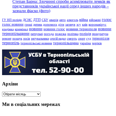
Степан Барна: Злочинні спроби асимілювати лемків як
представників української нації серед інших народів –
зазнали фіаско (фото)
голос
війна
ДТП
ГУ НП поліція
ДСНС
СБУ
аварія
авто
алкоголь
військові
голос новини
зсу
гроші
дитина
допомога
діти
загинув
київ
коронавірус
новини
новини тернополя
новини
новини голос
кримінал
крадіжка
тернопільщини
поліція
патрульні
погода
пожежа
політика
прокуратура
тернопілля
суд
ремонт
розшук
росія
рятувальники
сергій надал
смерть
спорт
тернопіль
тернопільщина
україна
тернопільські новини
чортків
Архіви
Архіви
Ми в соціальних мережах