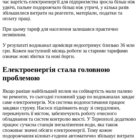
час вартість електроенергії для підприємства зросла більш ніж
удвічі, пальне подорожчало більш ніж утричі, у кілька разів
збільшилися витрати на реагенти, матеріали, податки та
оплату праці.
При цьому тариф для населення залишався практично
незмінним.
У результаті водоканал щомісяця недоотримує близько 36 млн
грн. Кожен наступний місяць роботи за старими тарифами
означає нові збитки та нові борги.
Електроенергія стала головною
проблемою
Якщо раніше найбільший вплив на собівартість мали паливо
чи ремонти, то сьогодні головний удар по водоканалах завдає
саме електроенергія. Уся система водопостачання працює
завдяки струму. Насоси піднімають воду зі свердловин,
перекачують її містом, забезпечують роботу очисного
обладнання та систем контролю якості. У Тернополі додатково
працює сучасна станція знезалізнення води, яка також
споживає значні обсяги електроенергії. Тому кожне
подорожчання кіловат-години автоматично збільшує витрати