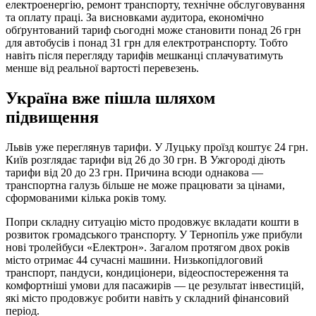
електроенергію, ремонт транспорту, технічне обслуговування
та оплату праці. За висновками аудитора, економічно
обґрунтований тариф сьогодні може становити понад 26 грн
для автобусів і понад 31 грн для електротранспорту. Тобто
навіть після перегляду тарифів мешканці сплачуватимуть
менше від реальної вартості перевезень.
Україна вже пішла шляхом
підвищення
Львів уже переглянув тарифи. У Луцьку проїзд коштує 24 грн.
Київ розглядає тарифи від 26 до 30 грн. В Ужгороді діють
тарифи від 20 до 23 грн. Причина всюди однакова —
транспортна галузь більше не може працювати за цінами,
сформованими кілька років тому.
Попри складну ситуацію місто продовжує вкладати кошти в
розвиток громадського транспорту. У Тернопіль уже прибули
нові тролейбуси «Електрон». Загалом протягом двох років
місто отримає 44 сучасні машини. Низькопідлоговий
транспорт, пандуси, кондиціонери, відеоспостереження та
комфортніші умови для пасажирів — це результат інвестицій,
які місто продовжує робити навіть у складний фінансовий
період.