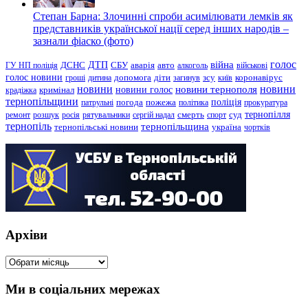
Степан Барна: Злочинні спроби асимілювати лемків як
представників української нації серед інших народів –
зазнали фіаско (фото)
голос
війна
ДТП
ГУ НП поліція
ДСНС
СБУ
аварія
авто
алкоголь
військові
голос новини
зсу
гроші
дитина
допомога
діти
загинув
київ
коронавірус
новини
новини тернополя
новини
новини голос
кримінал
крадіжка
тернопільщини
поліція
патрульні
погода
пожежа
політика
прокуратура
тернопілля
суд
ремонт
розшук
росія
рятувальники
сергій надал
смерть
спорт
тернопіль
тернопільщина
україна
тернопільські новини
чортків
Архіви
Архіви
Ми в соціальних мережах