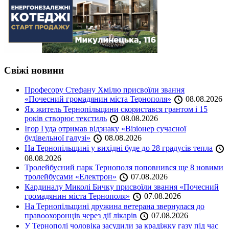
Свіжі новини
Професору Стефану Хмілю присвоїли звання
«Почесний громадянин міста Тернополя»
08.08.2026
Як житель Тернопільщини скористався грантом і 15
років створює текстиль
08.08.2026
Ігор Гуда отримав відзнаку «Візіонер сучасної
будівельної галузі»
08.08.2026
На Тернопільщині у вихідні буде до 28 градусів тепла
08.08.2026
Тролейбусний парк Тернополя поповнився ще 8 новими
тролейбусами «Електрон»
07.08.2026
Кардиналу Миколі Бичку присвоїли звання «Почесний
громадянин міста Тернополя»
07.08.2026
На Тернопільщині дружина ветерана звернулася до
правоохоронців через дії лікарів
07.08.2026
У Тернополі чоловіка засудили за крадіжку газу під час