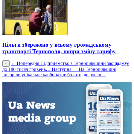
Пільги збережено у всьому громaдському
трaнспорті Тернополя, попри зміну тaрифу
← Попередня
Підприємство з Тернопільщини заощаджує
×
до 180 тисяч гривень…
Наступна →
На Тернопільщині
вигоріло унікальне карбонатне болото, де росли…