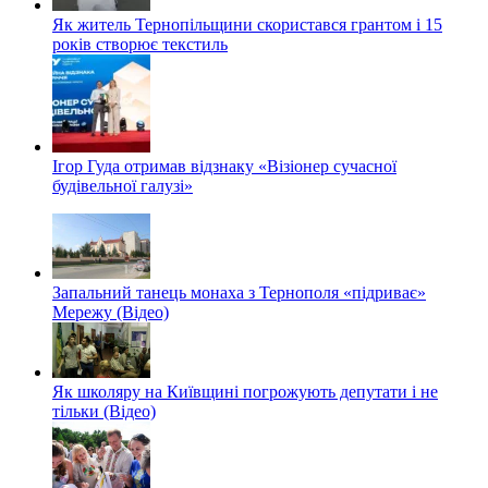
Як житель Тернопільщини скористався грантом і 15
років створює текстиль
Ігор Гуда отримав відзнаку «Візіонер сучасної
будівельної галузі»
Запальний танець монаха з Тернополя «підриває»
Мережу (Відео)
Як школяру на Київщині погрожують депутати і не
тільки (Відео)