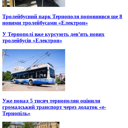
Тролейбусний парк Тернополя поповнився ще 8
новими тролейбусами «Електрон»
У Тернополі вже курсують дев’ять нових
тролейбусів «Електрон»
Уже понад 5 тисяч тернополян оцінили
громадський транспорт через додаток «е-
Тернопіль»