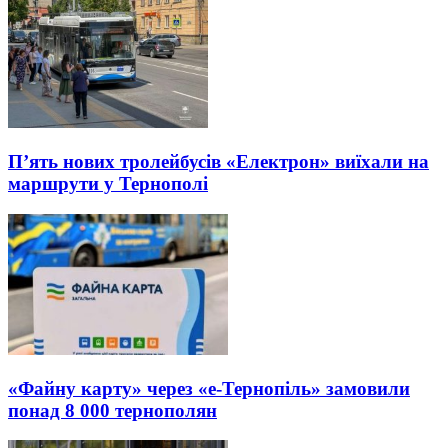
П’ять нових тролейбусів «Електрон» виїхали на
маршрути у Тернополі
«Файну карту» через «е-Тернопіль» замовили
понад 8 000 тернополян