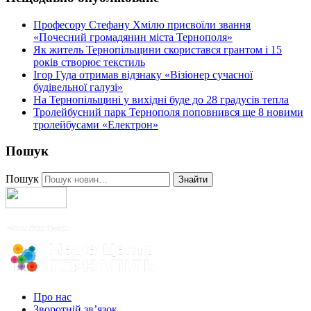
Професору Стефану Хмілю присвоїли звання
«Почесний громадянин міста Тернополя»
Як житель Тернопільщини скористався грантом і 15
років створює текстиль
Ігор Гуда отримав відзнаку «Візіонер сучасної
будівельної галузі»
На Тернопільщині у вихідні буде до 28 градусів тепла
Тролейбусний парк Тернополя поповнився ще 8 новими
тролейбусами «Електрон»
Пошук
Пошук
Знайти
Про нас
Зворотній зв’язок