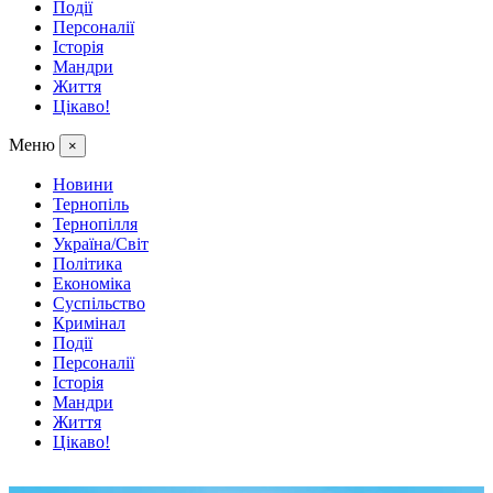
Події
Персоналії
Історія
Мандри
Життя
Цікаво!
Меню
×
Новини
Тернопіль
Тернопілля
Україна/Світ
Політика
Економіка
Суспільство
Кримінал
Події
Персоналії
Історія
Мандри
Життя
Цікаво!