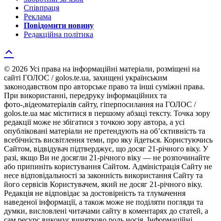
Співпраця
Реклама
Повідомити новину
Редакційна політика
© 2026 Усі права на інформаційні матеріали, розміщені на
сайті ГОЛОС / golos.te.ua, захищені українським
законодавством про авторське право та інші суміжні права.
При використанні, передруку інформаційних та
фото-,відеоматеріалів сайту, гіперпосилання на ГОЛОС /
golos.te.ua має міститися в першому абзаці тексту. Точка зору
редакції може не збігатися з точкою зору автора, а усі
опубліковані матеріали не претендують на об’єктивність та
всебічність висвітлення теми, про яку йдеться. Користуючись
Сайтом, відвідувач підтверджує, що досяг 21-річного віку. У
разі, якщо Ви не досягли 21-річного віку — не розпочинайте
або припиніть користування Сайтом. Адміністрація Сайту не
несе відповідальності за законність використання Сайту та
його сервісів Користувачем, який не досяг 21-річного віку.
Редакція не відповідає за достовірність та тлумачення
наведеної інформації, а також може не поділяти погляди та
думки, висловлені читачами сайту в коментарях до статей, а
сам ресурс виконує винятково роль носія. Інформаційні