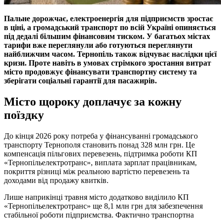
Пальне дорожчає, електроенергія для підприємств зростає
в ціні, а громадський транспорт по всій Україні опиняється
під дедалі більшим фінансовим тиском. У багатьох містах
тарифи вже переглянули або готуються переглянути
найближчим часом. Тернопіль також відчуває наслідки цієї
кризи. Проте навіть в умовах стрімкого зростання витрат
місто продовжує фінансувати транспортну систему та
зберігати соціальні гарантії для пасажирів.
Місто щороку доплачує за кожну
поїздку
До кінця 2026 року потреба у фінансуванні громадського
транспорту Тернополя становить понад 328 млн грн. Це
компенсація пільгових перевезень, підтримка роботи КП
«Тернопільелектротранс», виплата зарплат працівникам,
покриття різниці між реальною вартістю перевезень та
доходами від продажу квитків.
Лише наприкінці травня місто додатково виділило КП
«Тернопільелектротранс» ще 8,1 млн грн для забезпечення
стабільної роботи підприємства. Фактично транспортна