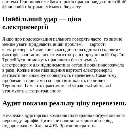
система Тернополя вже багато років працює завдяки постійній
фінансовій підтримці міського бюджету.
Найбільший удар — ціна
електроенергії
Якщо про подорожчання пального говорять часто, то значно
менше уваги приділяють іншій проблемі — вартості
електроенергії. Саме вона сьогодні стала одним із головних
факторів зростання витрат електротранспорту по всій Україні.
Тролейбуси не можуть працювати без струму. А
електроенергія для підприємств за останні роки подорожчала
в рази. Кожне нове підвищення вартості електроенергії
автоматично збільшує собівартість перевезень. Саме тому
проблеми з тарифами сьогодні виникають не лише в
Тернополі. Їх мають практично всі українські міста, які
утримують електротранспорт.
Аудит показав реальну ціну перевезень
Незалежна аудиторська компанія підтвердила обґрунтованість
перегляду тарифів. Дизельне паливо за короткий період
подорожчало майже на 49%. Зросли витрати на