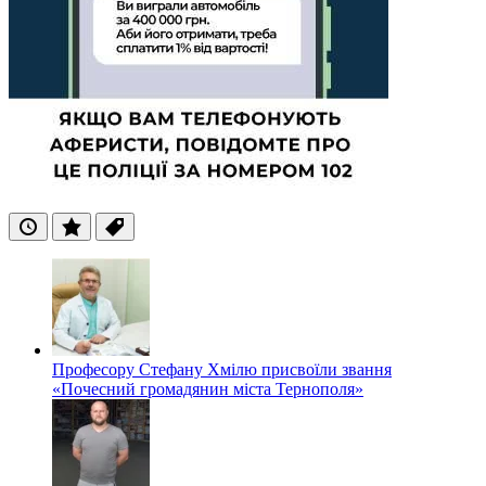
Останні
Популярні
Теги
Професору Стефану Хмілю присвоїли звання
«Почесний громадянин міста Тернополя»