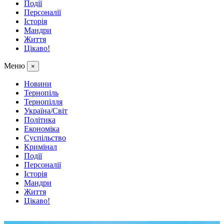
Події
Персоналії
Історія
Мандри
Життя
Цікаво!
Меню
×
Новини
Тернопіль
Тернопілля
Україна/Світ
Політика
Економіка
Суспільство
Кримінал
Події
Персоналії
Історія
Мандри
Життя
Цікаво!