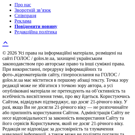
Про нас
Зворотній зв’язок
Співпраця
Реклама
Повідомити новину
Редакційна політика
© 2026 Усі права на інформаційні матеріали, розміщені на
сайті ГОЛОС / golos.te.ua, захищені українським
законодавством про авторське право та інші суміжні права.
При використанні, передруку інформаційних та
фото-,відеоматеріалів сайту, гіперпосилання на ГОЛОС /
golos.te.ua має міститися в першому абзаці тексту. Точка зору
редакції може не збігатися з точкою зору автора, а усі
опубліковані матеріали не претендують на об’єктивність та
всебічність висвітлення теми, про яку йдеться. Користуючись
Сайтом, відвідувач підтверджує, що досяг 21-річного віку. У
разі, якщо Ви не досягли 21-річного віку — не розпочинайте
або припиніть користування Сайтом. Адміністрація Сайту не
несе відповідальності за законність використання Сайту та
його сервісів Користувачем, який не досяг 21-річного віку.
Редакція не відповідає за достовірність та тлумачення
наведеної інформації, а також може не поділяти погляди та