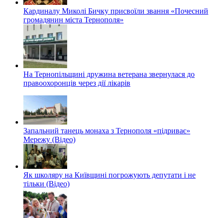
Кардиналу Миколі Бичку присвоїли звання «Почесний
громадянин міста Тернополя»
На Тернопільщині дружина ветерана звернулася до
правоохоронців через дії лікарів
Запальний танець монаха з Тернополя «підриває»
Мережу (Відео)
Як школяру на Київщині погрожують депутати і не
тільки (Відео)