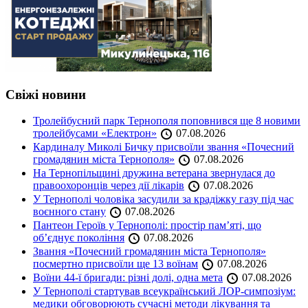
Свіжі новини
Тролейбусний парк Тернополя поповнився ще 8 новими
тролейбусами «Електрон»
07.08.2026
Кардиналу Миколі Бичку присвоїли звання «Почесний
громадянин міста Тернополя»
07.08.2026
На Тернопільщині дружина ветерана звернулася до
правоохоронців через дії лікарів
07.08.2026
У Тернополі чоловіка засудили за крадіжку газу під час
воєнного стану
07.08.2026
Пантеон Героїв у Тернополі: простір пам’яті, що
об’єднує покоління
07.08.2026
Звання «Почесний громадянин міста Тернополя»
посмертно присвоїли ще 13 воїнам
07.08.2026
Воїни 44-ї бригади: різні долі, одна мета
07.08.2026
У Тернополі стартував всеукраїнський ЛОР-симпозіум:
медики обговорюють сучасні методи лікування та