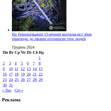
На Тернопільщині 15-річний мотоцикліст збив
пішохода: до лікарні потрапили троє людей
Грудень 2024
Пн
Вт
Ср
Чт
Пт
Сб
Нд
1
2
3
4
5
6
7
8
9
10
11
12
13
14
15
16
17
18
19
20
21
22
23
24
25
26
27
28
29
30
31
« Лис
Січ »
Реклама