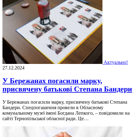
Актуально!
27.12.2024
У Бережанах погасили марку,
присвячену батькові Степана Бандери
У Бережанах погасили марку, присвячену батькові Степана
Бандери. Спецпогашення провели в Обласному
комунальному музеї імені Богдана Лепкого, – повідомили на
сайті Тернопільської обласної ради. Це…