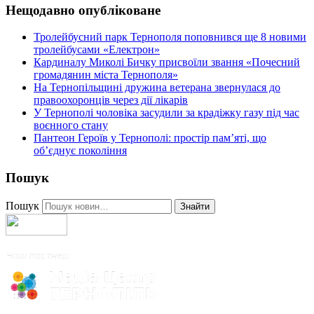
Нещодавно опубліковане
Тролейбусний парк Тернополя поповнився ще 8 новими
тролейбусами «Електрон»
Кардиналу Миколі Бичку присвоїли звання «Почесний
громадянин міста Тернополя»
На Тернопільщині дружина ветерана звернулася до
правоохоронців через дії лікарів
У Тернополі чоловіка засудили за крадіжку газу під час
воєнного стану
Пантеон Героїв у Тернополі: простір пам’яті, що
об’єднує покоління
Пошук
Пошук
Знайти