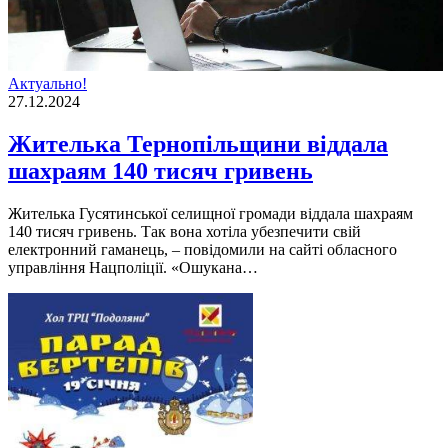
Актуально!
27.12.2024
Жителька Тернопільщини віддала
шахраям 140 тисяч гривень
Жителька Гусятинської селищної громади віддала шахраям
140 тисяч гривень. Так вона хотіла убезпечити свій
електронний гаманець, – повідомили на сайті обласного
управління Нацполіції. «Ошукана…