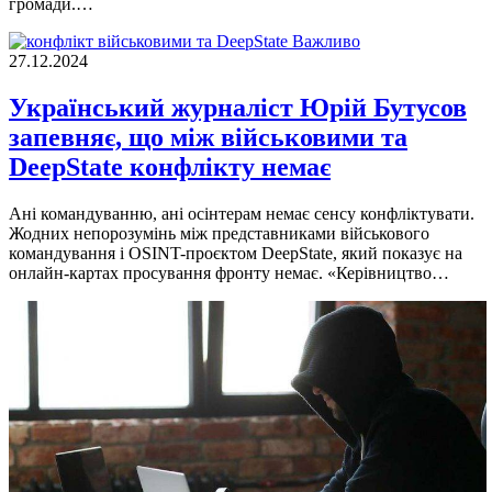
громади.…
Важливо
27.12.2024
Український журналіст Юрій Бутусов
запевняє, що між військовими та
DeepState конфлікту немає
Ані командуванню, ані осінтерам немає сенсу конфліктувати.
Жодних непорозумінь між представниками військового
командування і OSINT-проєктом DeepState, який показує на
онлайн-картах просування фронту немає. «Керівництво…