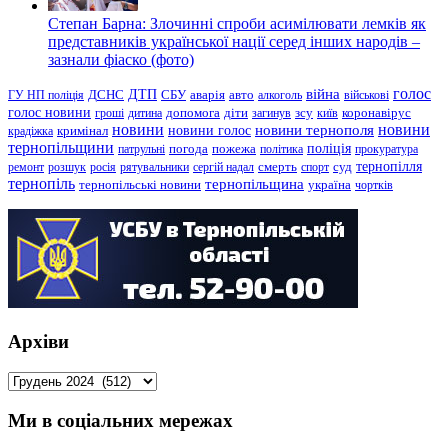
Степан Барна: Злочинні спроби асимілювати лемків як
представників української нації серед інших народів –
зазнали фіаско (фото)
голос
війна
ДТП
ГУ НП поліція
ДСНС
СБУ
аварія
авто
алкоголь
військові
голос новини
зсу
гроші
дитина
допомога
діти
загинув
київ
коронавірус
новини
новини тернополя
новини
новини голос
кримінал
крадіжка
тернопільщини
поліція
патрульні
погода
пожежа
політика
прокуратура
тернопілля
суд
ремонт
розшук
росія
рятувальники
сергій надал
смерть
спорт
тернопіль
тернопільщина
україна
тернопільські новини
чортків
Архіви
Архіви
Ми в соціальних мережах