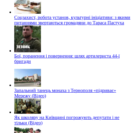
Соцзахист, робота установ, культурні ініціативи: з якими
питаннями звертаються громадяни до Тараса Пастуха
Бої, поранення і повернення: шлях артилериста 44-ї
бригади
Запальний танець монаха з Тернополя «підриває»
Мережу (Відео)
Як школяру на Київщині погрожують депутати і не
тільки (Відео)