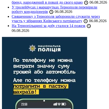
бренд, народжений в повазі до свого краю
06.08.2026
У тролейбусах і маршрутках Тернополя перевірили
роботу кондиціонерів
06.08.2026
Священнику з Тернополя заборонили служити через
участь у зібраннях Київського патріархату
06.08.2026
На Тернопільщині за добу сталося 14 пожеж
06.08.2026