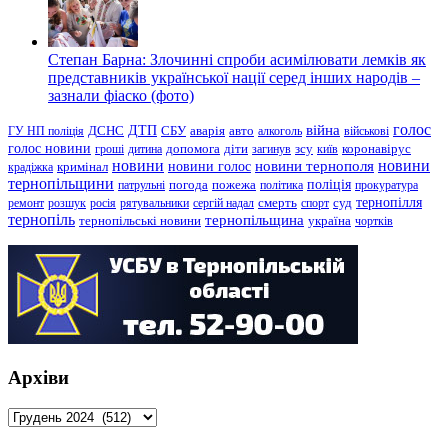
Степан Барна: Злочинні спроби асимілювати лемків як
представників української нації серед інших народів –
зазнали фіаско (фото)
голос
війна
ДТП
ГУ НП поліція
ДСНС
СБУ
аварія
авто
алкоголь
військові
голос новини
зсу
гроші
дитина
допомога
діти
загинув
київ
коронавірус
новини
новини тернополя
новини
новини голос
кримінал
крадіжка
тернопільщини
поліція
патрульні
погода
пожежа
політика
прокуратура
тернопілля
суд
ремонт
розшук
росія
рятувальники
сергій надал
смерть
спорт
тернопіль
тернопільщина
україна
тернопільські новини
чортків
Архіви
Архіви