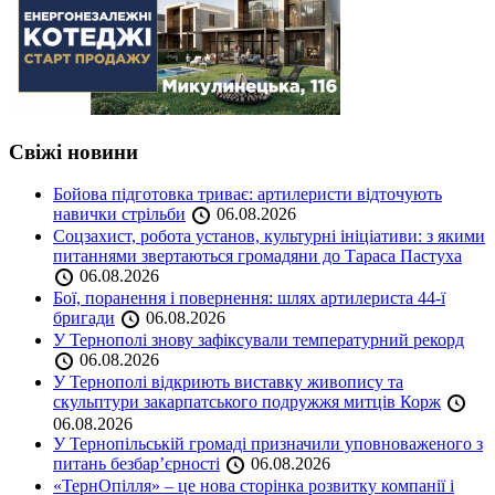
Свіжі новини
Бойова підготовка триває: артилеристи відточують
навички стрільби
06.08.2026
Соцзахист, робота установ, культурні ініціативи: з якими
питаннями звертаються громадяни до Тараса Пастуха
06.08.2026
Бої, поранення і повернення: шлях артилериста 44-ї
бригади
06.08.2026
У Тернополі знову зафіксували температурний рекорд
06.08.2026
У Тернополі відкриють виставку живопису та
скульптури закарпатського подружжя митців Корж
06.08.2026
У Тернопільській громаді призначили уповноваженого з
питань безбар’єрності
06.08.2026
«ТернОпілля» – це нова сторінка розвитку компанії і