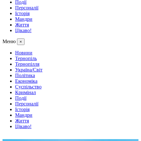
Події
Персоналії
Історія
Мандри
Життя
Цікаво!
Меню
×
Новини
Тернопіль
Тернопілля
Україна/Світ
Політика
Економіка
Суспільство
Кримінал
Події
Персоналії
Історія
Мандри
Життя
Цікаво!