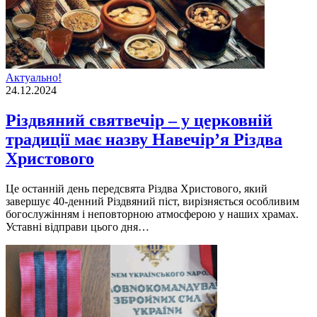
Актуально!
24.12.2024
Різдвяний святвечір – у церковній
традиції має назву Навечір’я Різдва
Христового
Це останній день передсвята Різдва Христового, який
завершує 40-денний Різдвяний піст, вирізняється особливим
богослужінням і неповторною атмосферою у наших храмах.
Уставні відправи цього дня…