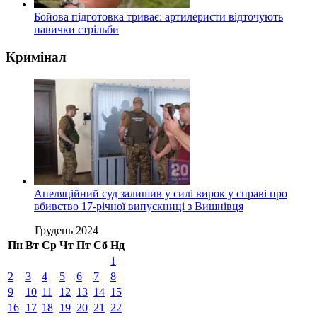
Бойова підготовка триває: артилеристи відточують
навички стрільби
Кримінал
Апеляційний суд залишив у силі вирок у справі про
вбивство 17-річної випускниці з Вишнівця
Грудень 2024
Пн
Вт
Ср
Чт
Пт
Сб
Нд
1
2
3
4
5
6
7
8
9
10
11
12
13
14
15
16
17
18
19
20
21
22