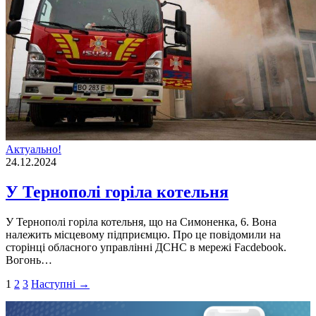
Актуально!
24.12.2024
У Тернополі горіла котельня
У Тернополі горіла котельня, що на Симоненка, 6. Вона
належить місцевому підприємцю. Про це повідомили на
сторінці обласного управлінні ДСНС в мережі Facdebook.
Вогонь…
Пагінація
1
2
3
Наступні →
записів