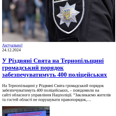
Актуально!
24.12.2024
У Різдвяні Свята на Тернопільщині
громадський порядок
забезпечуватимуть 400 поліцейських
На Тернопільщині у Різдвяні Свята громадський порядок
забезпечуватимуть 400 поліцейських, – повідомили на
сайті обласного управління Нацполіції. “Закликаємо жителів
та гостей області не порушувати правопорядок,…