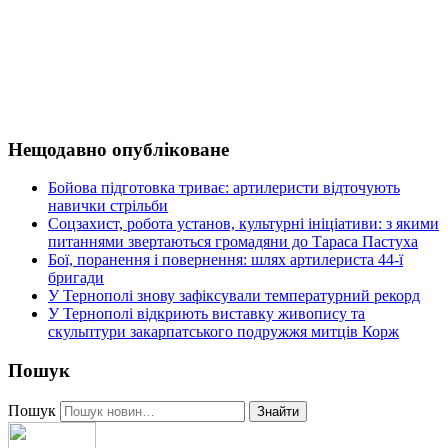
Нещодавно опубліковане
Бойова підготовка триває: артилеристи відточують
навички стрільби
Соцзахист, робота установ, культурні ініціативи: з якими
питаннями звертаються громадяни до Тараса Пастуха
Бої, поранення і повернення: шлях артилериста 44-ї
бригади
У Тернополі знову зафіксували температурний рекорд
У Тернополі відкриють виставку живопису та
скульптури закарпатського подружжя митців Корж
Пошук
Пошук
Знайти