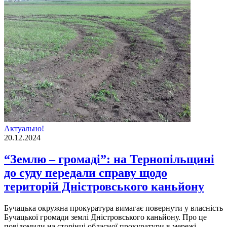
Актуально!
20.12.2024
“Землю – громаді”: на Тернопільщині
до суду передали справу щодо
територій Дністровського каньйону
Бучацька окружна прокуратура вимагає повернути у власність
Бучацької громади землі Дністровського каньйону. Про це
повідомили на сторінці обласної прокуратури в мережі