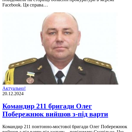
Facebook. Ця справа…
Актуально!
20.12.2024
Командир 211 бригади Олег
Побережнюк вийшов з-під варти
Командир 211 понтонно-мостової бригади Олег Побережнюк
вийшов з-під варти під заставу, – повідомляє Суспільне. Цю