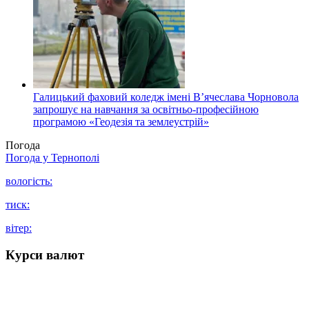
Галицький фаховий коледж імені В’ячеслава Чорновола
запрошує на навчання за освітньо-професійною
програмою «Геодезія та землеустрій»
Погода
Погода у
Тернополі
вологість:
тиск:
вітер:
Курси валют