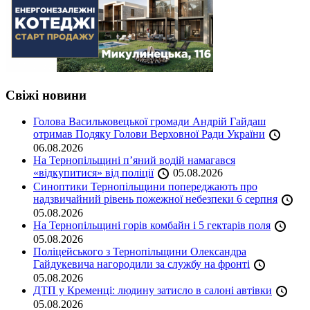
Свіжі новини
Голова Васильковецької громади Андрій Гайдаш
отримав Подяку Голови Верховної Ради України
06.08.2026
На Тернопільщині п’яний водій намагався
«відкупитися» від поліції
05.08.2026
Синоптики Тернопільщини попереджають про
надзвичайний рівень пожежної небезпеки 6 серпня
05.08.2026
На Тернопільщині горів комбайн і 5 гектарів поля
05.08.2026
Поліцейського з Тернопільщини Олександра
Гайдукевича нагородили за службу на фронті
05.08.2026
ДТП у Кременці: людину затисло в салоні автівки
05.08.2026