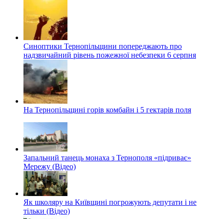
Синоптики Тернопільщини попереджають про
надзвичайний рівень пожежної небезпеки 6 серпня
На Тернопільщині горів комбайн і 5 гектарів поля
Запальний танець монаха з Тернополя «підриває»
Мережу (Відео)
Як школяру на Київщині погрожують депутати і не
тільки (Відео)