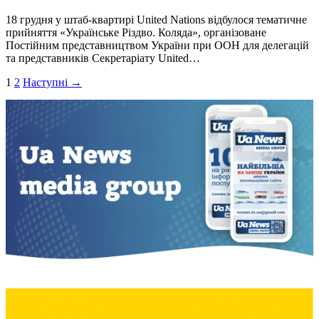
18 грудня у штаб-квартирі United Nations відбулося тематичне
прийняття «Українське Різдво. Коляда», організоване
Постійним представництвом України при ООН для делегацій
та представників Секретаріату United…
Пагінація
1
2
Наступні →
записів