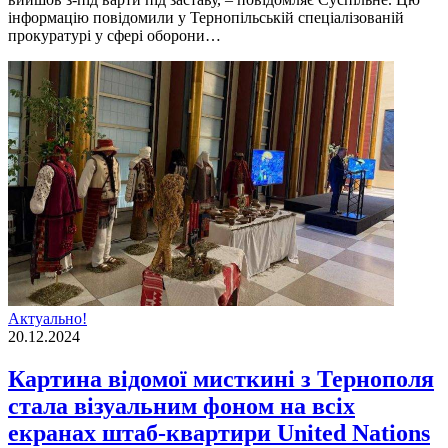
інформацію повідомили у Тернопільській спеціалізованій
прокуратурі у сфері оборони…
Актуально!
20.12.2024
Картина відомої мисткині з Тернополя
стала візуальним фоном на всіх
екранах штаб-квартири United Nations