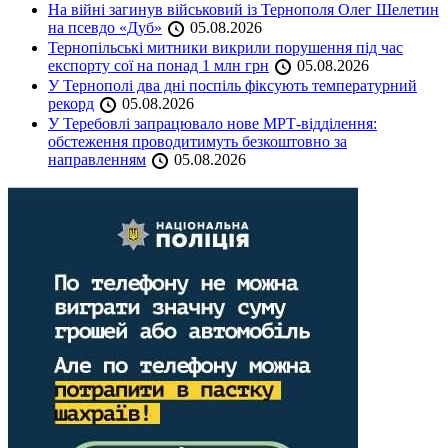
На війні загинув військовий із Тернополя Олег Шелетин
на псевдо «Дуб»
05.08.2026
Тернопільські митники викрили порушення під час
експорту сої на понад 1 млн грн
05.08.2026
У Тернополі два дні поспіль фіксують температурний
рекорд
05.08.2026
У Теребовлі запрацювало нове МРТ-відділення:
обстеження проводитимуть безкоштовно за
направленням
05.08.2026