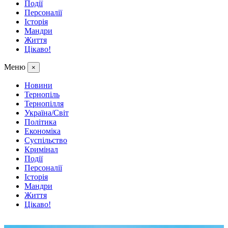
Події
Персоналії
Історія
Мандри
Життя
Цікаво!
Меню
×
Новини
Тернопіль
Тернопілля
Україна/Світ
Політика
Економіка
Суспільство
Кримінал
Події
Персоналії
Історія
Мандри
Життя
Цікаво!