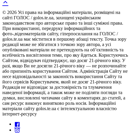
© 2026 Усі права на інформаційні матеріали, розміщені на
сайті ГОЛОС / golos.te.ua, захищені українським
законодавством про авторське право та інші суміжні права.
При використанні, передруку інформаційних та
фото-,відеоматеріалів сайту, гіперпосилання на ГОЛОС /
golos.te.ua має міститися в першому абзаці тексту. Точка зору
редакції може не збігатися з точкою зору автора, а усі
опубліковані матеріали не претендують на об’єктивність та
всебічність висвітлення теми, про яку йдеться. Користуючись
Сайтом, відвідувач підтверджує, що досяг 21-річного віку. У
разі, якщо Ви не досягли 21-річного віку — не розпочинайте
або припиніть користування Сайтом. Адміністрація Сайту не
несе відповідальності за законність використання Сайту та
його сервісів Користувачем, який не досяг 21-річного віку.
Редакція не відповідає за достовірність та тлумачення
наведеної інформації, а також може не поділяти погляди та
думки, висловлені читачами сайту в коментарях до статей, а
сам ресурс виконує винятково роль носія. Інформаційні
матеріали сайту golos.te.ua є інтелектуальною власністю
інтернет-ресурсу