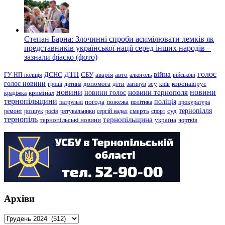
Степан Барна: Злочинні спроби асимілювати лемків як
представників української нації серед інших народів –
зазнали фіаско (фото)
голос
війна
ДТП
ГУ НП поліція
ДСНС
СБУ
аварія
авто
алкоголь
військові
голос новини
зсу
гроші
дитина
допомога
діти
загинув
київ
коронавірус
новини
новини тернополя
новини
новини голос
кримінал
крадіжка
тернопільщини
поліція
патрульні
погода
пожежа
політика
прокуратура
тернопілля
суд
ремонт
розшук
росія
рятувальники
сергій надал
смерть
спорт
тернопіль
тернопільщина
україна
тернопільські новини
чортків
Архіви
Архіви