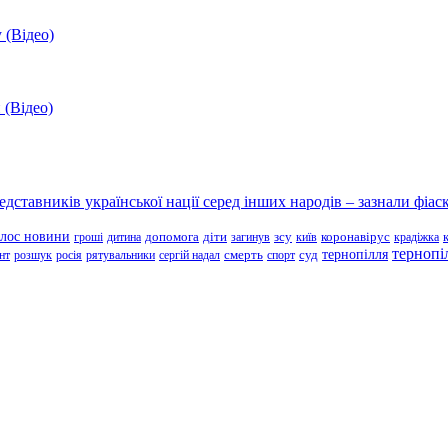
 (Відео)
 (Відео)
ставників української нації серед інших народів – зазнали фіаск
олос новини
зсу
гроші
дитина
допомога
діти
загинув
київ
коронавірус
крадіжка
тернопі
тернопілля
суд
нт
розшук
росія
рятувальники
сергій надал
смерть
спорт