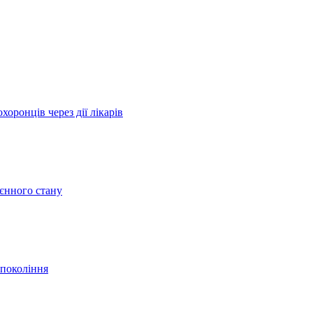
оронців через дії лікарів
оєнного стану
 покоління