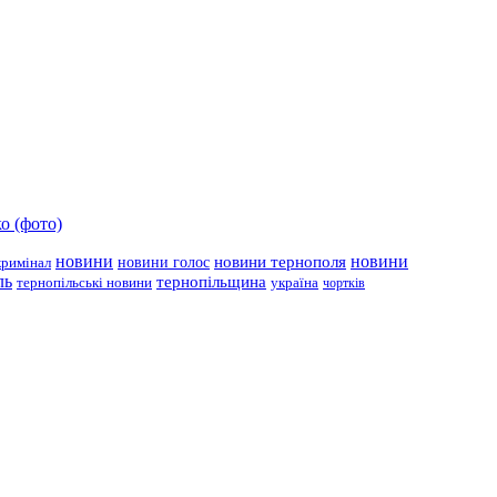
о (фото)
новини
новини тернополя
новини
новини голос
кримінал
ль
тернопільщина
україна
тернопільські новини
чортків