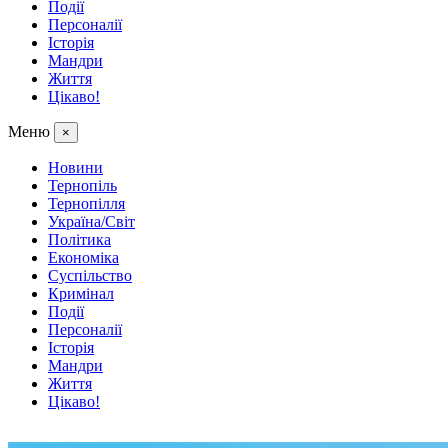
Події
Персоналії
Історія
Мандри
Життя
Цікаво!
Меню
×
Новини
Тернопіль
Тернопілля
Україна/Світ
Політика
Економіка
Суспільство
Кримінал
Події
Персоналії
Історія
Мандри
Життя
Цікаво!