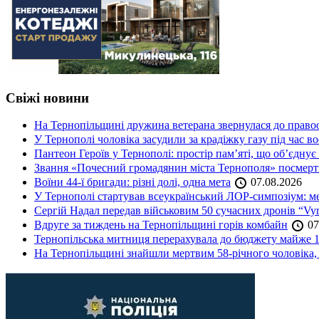
Свіжі новини
На Тернопільщині дружина ветерана звернулася до правоох
У Тернополі чоловіка засудили за крадіжку газу під час в
Пантеон Героїв у Тернополі: простір пам’яті, що об’єднує
Звання «Почесний громадянин міста Тернополя» посмерт
Воїни 44-ї бригади: різні долі, одна мета
07.08.2026
У Тернополі стартував всеукраїнський ЛОР-симпозіум: ме
Сергій Надал передав військовим 50 сучасних дронів “Vyr
Вдруге за тиждень на Тернопільщині горів комбайн
07
Тернопільська митниця перерахувала до бюджету майже 1
На Тернопільщині знайшли мертвим 58-річного чоловіка, 