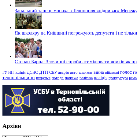
Запальний танець монаха з Тернополя «підриває» Мережу
Як школяру на Київщині погрожують депутати і не тільки
Степан Барна: Злочинні спроби асимілювати лемків як пред
голос
війна
г
ДТП
ГУ НП поліція
ДСНС
СБУ
аварія
авто
алкоголь
військові
тернопільщини
поліція
патрульні
погода
пожежа
політика
прокуратура
ремо
Архіви