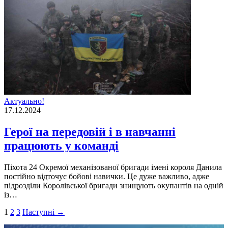
Актуально!
17.12.2024
Герої на передовій і в навчанні
працюють у команді
Піхота 24 Окремої механізованої бригади імені короля Данила
постійно відточує бойові навички. Це дуже важливо, адже
підрозділи Королівської бригади знищують окупантів на одній
із…
Пагінація
1
2
3
Наступні →
записів