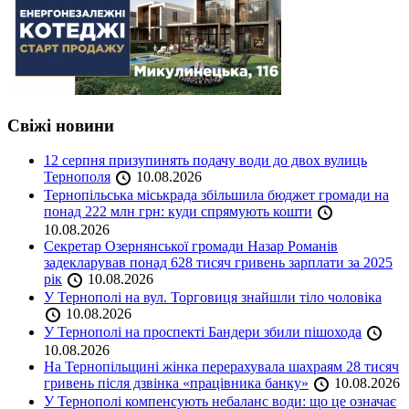
Свіжі новини
12 серпня призупинять подачу води до двох вулиць
Тернополя
10.08.2026
Тернопільська міськрада збільшила бюджет громади на
понад 222 млн грн: куди спрямують кошти
10.08.2026
Секретар Озернянської громади Назар Романів
задекларував понад 628 тисяч гривень зарплати за 2025
рік
10.08.2026
У Тернополі на вул. Торговиця знайшли тіло чоловіка
10.08.2026
У Тернополі на проспекті Бандери збили пішохода
10.08.2026
На Тернопільщині жінка перерахувала шахраям 28 тисяч
гривень після дзвінка «працівника банку»
10.08.2026
У Тернополі компенсують небаланс води: що це означає