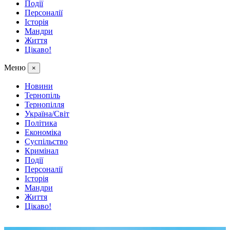
Події
Персоналії
Історія
Мандри
Життя
Цікаво!
Меню
×
Новини
Тернопіль
Тернопілля
Україна/Світ
Політика
Економіка
Суспільство
Кримінал
Події
Персоналії
Історія
Мандри
Життя
Цікаво!