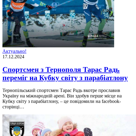
Актуально!
17.12.2024
Спортсмен з Тернополя Тарас Радь
переміг на Кубку світу з парабіатлону
Тернопільський спортсмен Тарас Радь вкотре прославив
Україну на міжнародній арені. Він здобув перше місце на
Кубку світу з парабіатлону, – це повідомили на facebook-
сторінці…