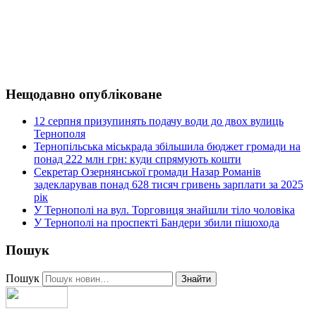
Нещодавно опубліковане
12 серпня призупинять подачу води до двох вулиць
Тернополя
Тернопільська міськрада збільшила бюджет громади на
понад 222 млн грн: куди спрямують кошти
Секретар Озернянської громади Назар Романів
задекларував понад 628 тисяч гривень зарплати за 2025
рік
У Тернополі на вул. Торговиця знайшли тіло чоловіка
У Тернополі на проспекті Бандери збили пішохода
Пошук
Пошук
Знайти