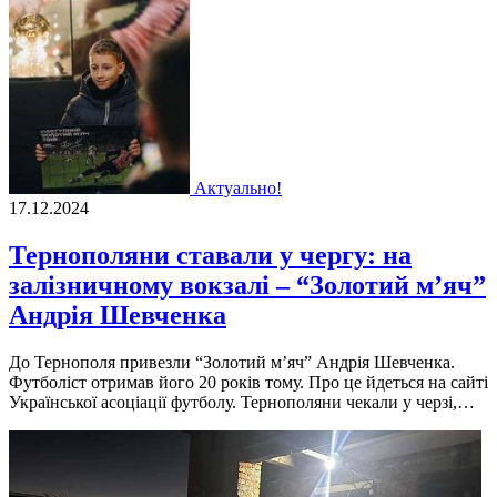
Актуально!
17.12.2024
Тернополяни ставали у чергу: на
залізничному вокзалі – “Золотий м’яч”
Андрія Шевченка
До Тернополя привезли “Золотий м’яч” Андрія Шевченка.
Футболіст отримав його 20 років тому. Про це йдеться на сайті
Української асоціації футболу. Тернополяни чекали у черзі,…