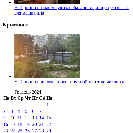
У Тернополі компенсують небаланс води: що це означає
для мешканців
Кримінал
У Тернополі на вул. Торговиця знайшли тіло чоловіка
Грудень 2024
Пн
Вт
Ср
Чт
Пт
Сб
Нд
1
2
3
4
5
6
7
8
9
10
11
12
13
14
15
16
17
18
19
20
21
22
23
24
25
26
27
28
29