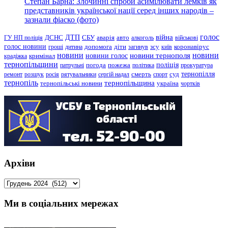
Степан Барна: Злочинні спроби асимілювати лемків як
представників української нації серед інших народів –
зазнали фіаско (фото)
голос
війна
ДТП
ГУ НП поліція
ДСНС
СБУ
аварія
авто
алкоголь
військові
голос новини
зсу
гроші
дитина
допомога
діти
загинув
київ
коронавірус
новини
новини тернополя
новини
новини голос
кримінал
крадіжка
тернопільщини
поліція
патрульні
погода
пожежа
політика
прокуратура
тернопілля
суд
ремонт
розшук
росія
рятувальники
сергій надал
смерть
спорт
тернопіль
тернопільщина
україна
тернопільські новини
чортків
Архіви
Архіви
Ми в соціальних мережах