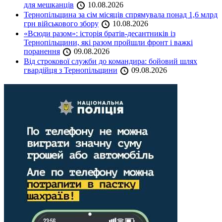
для мешканців
10.08.2026
Тернопільщина за сім місяців спрямувала понад 1,6 млрд
грн військового збору
10.08.2026
«Всюди разом»: історія братів-десантників із
Тернопільщини, які разом пройшли фронт і важкі
поранення
09.08.2026
Від строкової служби до командира: бойовий шлях
гвардійця з Тернопільщини
09.08.2026