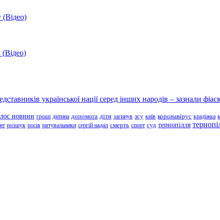
 (Відео)
 (Відео)
ставників української нації серед інших народів – зазнали фіаск
олос новини
зсу
гроші
дитина
допомога
діти
загинув
київ
коронавірус
крадіжка
тернопі
тернопілля
суд
нт
розшук
росія
рятувальники
сергій надал
смерть
спорт