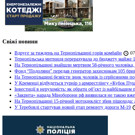
Свіжі новини
Вдруге за тиждень на Тернопільщині горів комбайн
07
Тернопільська митниця перерахувала до бюджету майже 1
На Тернопільщині знайшли мертвим 58-річного чоловіка, 
Фонд “Подоляни” передав генератор захисникам 105 бри
На Тернопільщині безвісти зник чоловік із серйозними 
У Кременці відбудеться турнір з армрестлінгу «Кубок Пу
Інвестиції в нерухомість: як обрати об’єкт із найбільшим
«Закрита» нарада Міноборони рф виявилася не такою вж
На Тернопільщині 15-річний мотоцикліст збив пішохода: 
У Теребовлі стартував новий етап ремонту дороги М-19