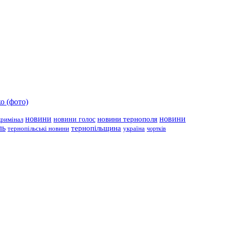
о (фото)
новини
новини тернополя
новини
новини голос
кримінал
ль
тернопільщина
україна
тернопільські новини
чортків