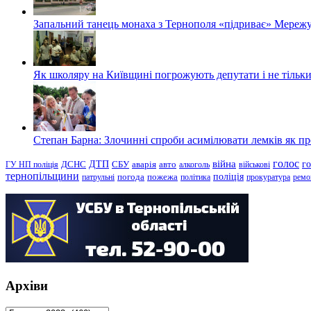
Запальний танець монаха з Тернополя «підриває» Мережу
Як школяру на Київщині погрожують депутати і не тільки
Степан Барна: Злочинні спроби асимілювати лемків як пред
голос
війна
г
ДТП
ГУ НП поліція
ДСНС
СБУ
аварія
авто
алкоголь
військові
тернопільщини
поліція
патрульні
погода
пожежа
політика
прокуратура
ремо
Архіви