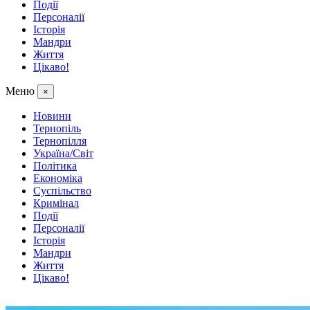
Події
Персоналії
Історія
Мандри
Життя
Цікаво!
Меню
×
Новини
Тернопіль
Тернопілля
Україна/Світ
Політика
Економіка
Суспільство
Кримінал
Події
Персоналії
Історія
Мандри
Життя
Цікаво!