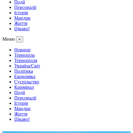
Події
Персоналії
Історія
Мандри
Життя
Цікаво!
Меню
×
Новини
Тернопіль
Тернопілля
Україна/Світ
Політика
Економіка
Суспільство
Кримінал
Події
Персоналії
Історія
Мандри
Життя
Цікаво!