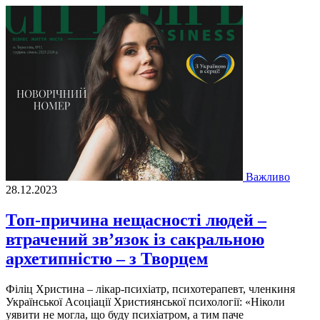
Важливо
28.12.2023
Топ-причина нещаcності людей –
втрачений зв’язок із сакральною
архетипністю – з Творцем
Фiлiц Христина – лiкар-психiатр, психотерапевт, членкиня
Української Асоцiацiї Християнської психологiї: «Нiколи
уявити не могла, що буду психiатром, а тим паче