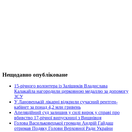
Нещодавно опубліковане
15-річного волонтера із Заліщиків Владислава
Калакайла нагородили церковною медаллю за допомогу
ЗСУ
У Лановецькій лікарні відкрили сучасний рентген-
кабінет за понад 4,2 млн гривень
Апеляційний суд залишив у силі вирок у справі про
вбивство 17-річної випускниці з Вишнівця
Голова Васильковецької громади Андрій Гайдаш
отримав Подяку Голови Верховної Ради України