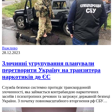
Важливо
28.12.2023
Злочинні угрупування планували
перетворити Україну на транзитера
наркотиків до ЄС
Служба безпеки системно протидiє транскордоннiй
злочинностi, яка займається контрабандою наркотичних
засобiв i психотропних речовин та загрожує державнiй безпецi
України. З початку повномасштабного вторгнення рф СБУ…