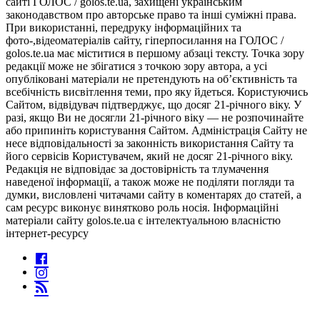
сайті ГОЛОС / golos.te.ua, захищені українським
законодавством про авторське право та інші суміжні права.
При використанні, передруку інформаційних та
фото-,відеоматеріалів сайту, гіперпосилання на ГОЛОС /
golos.te.ua має міститися в першому абзаці тексту. Точка зору
редакції може не збігатися з точкою зору автора, а усі
опубліковані матеріали не претендують на об’єктивність та
всебічність висвітлення теми, про яку йдеться. Користуючись
Сайтом, відвідувач підтверджує, що досяг 21-річного віку. У
разі, якщо Ви не досягли 21-річного віку — не розпочинайте
або припиніть користування Сайтом. Адміністрація Сайту не
несе відповідальності за законність використання Сайту та
його сервісів Користувачем, який не досяг 21-річного віку.
Редакція не відповідає за достовірність та тлумачення
наведеної інформації, а також може не поділяти погляди та
думки, висловлені читачами сайту в коментарях до статей, а
сам ресурс виконує винятково роль носія. Інформаційні
матеріали сайту golos.te.ua є інтелектуальною власністю
інтернет-ресурсу