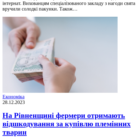
iнтернат. Вихованцям спецiалiзованого закладу з нагоди свята
вручили солодкi пакунки. Також…
Економіка
28.12.2023
На Рівненщині фермери отримають
відшкодування за купівлю племінних
тварин