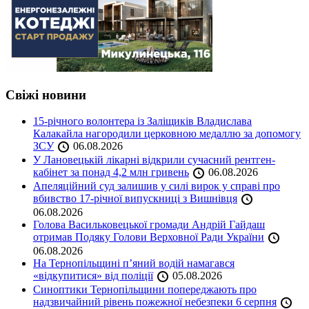
Свіжі новини
15-річного волонтера із Заліщиків Владислава
Калакайла нагородили церковною медаллю за допомогу
ЗСУ
06.08.2026
У Лановецькій лікарні відкрили сучасний рентген-
кабінет за понад 4,2 млн гривень
06.08.2026
Апеляційний суд залишив у силі вирок у справі про
вбивство 17-річної випускниці з Вишнівця
06.08.2026
Голова Васильковецької громади Андрій Гайдаш
отримав Подяку Голови Верховної Ради України
06.08.2026
На Тернопільщині п’яний водій намагався
«відкупитися» від поліції
05.08.2026
Синоптики Тернопільщини попереджають про
надзвичайний рівень пожежної небезпеки 6 серпня