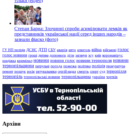
тільки (Відео)
Степан Барна: Злочинні спроби асимілювати лемків як
представників української нації серед інших народів –
зазнали фіаско (фото)
голос
війна
ДТП
ГУ НП поліція
ДСНС
СБУ
аварія
авто
алкоголь
військові
голос новини
зсу
гроші
дитина
допомога
діти
загинув
київ
коронавірус
новини
новини тернополя
новини
новини голос
кримінал
крадіжка
тернопільщини
поліція
патрульні
погода
пожежа
політика
прокуратура
тернопілля
суд
ремонт
розшук
росія
рятувальники
сергій надал
смерть
спорт
тернопіль
тернопільщина
україна
тернопільські новини
чортків
Архіви