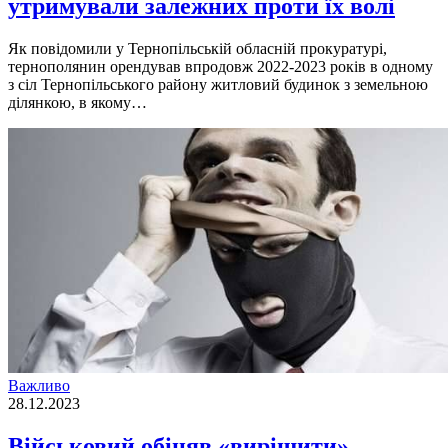
утримували залежних проти їх волі
Як повідомили у Тернопільській обласній прокуратурі,
тернополянин орендував впродовж 2022-2023 років в одному
з сіл Тернопільського району житловий будинок з земельною
ділянкою, в якому…
Важливо
28.12.2023
Військовий обіцяв «вирішити»