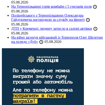
05.08.2026
На Тернопільщині горів комбайн і 5 гектарів поля
05.08.2026
Поліцейського з Тернопільщини Олександра
Гайдукевича нагородили за службу на фронті
05.08.2026
ДТП у Кременці: людину затисло в салоні автівки
05.08.2026
На війні загинув військовий із Тернополя Олег Шелетин
на псевдо «Дуб»
05.08.2026