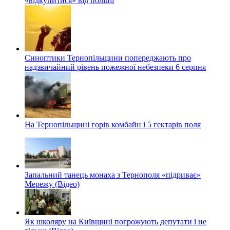
«відкупитися» від поліції
Синоптики Тернопільщини попереджають про
надзвичайний рівень пожежної небезпеки 6 серпня
На Тернопільщині горів комбайн і 5 гектарів поля
Запальний танець монаха з Тернополя «підриває»
Мережу (Відео)
Як школяру на Київщині погрожують депутати і не