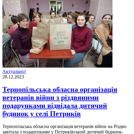
Актуально!
28.12.2023
Тернопільська обласна організація
ветеранів війни з різдвяними
подарунками відвідала дитячий
будинок у селі Петриків
Тернопiльська обласна органiзацiя ветеранiв вiйни на Рiздво
завiтала з подарунками у Петрикiвський дитячий будинок-