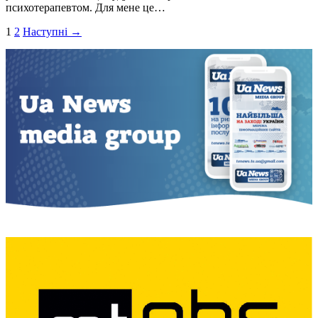
психотерапевтом. Для мене це…
Пагінація
1
2
Наступні →
записів