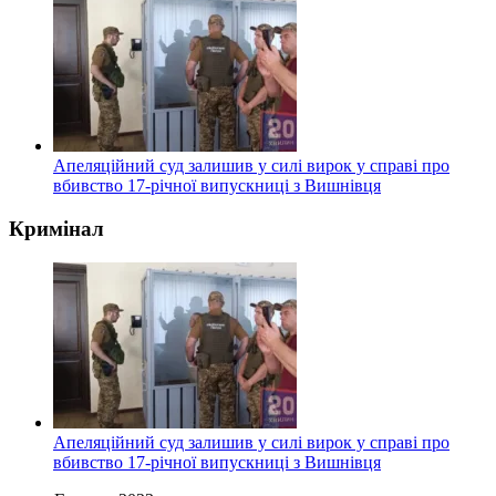
Апеляційний суд залишив у силі вирок у справі про
вбивство 17-річної випускниці з Вишнівця
Кримінал
Апеляційний суд залишив у силі вирок у справі про
вбивство 17-річної випускниці з Вишнівця