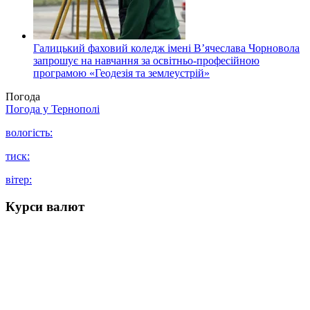
Галицький фаховий коледж імені В’ячеслава Чорновола
запрошує на навчання за освітньо-професійною
програмою «Геодезія та землеустрій»
Погода
Погода у
Тернополі
вологість:
тиск:
вітер:
Курси валют