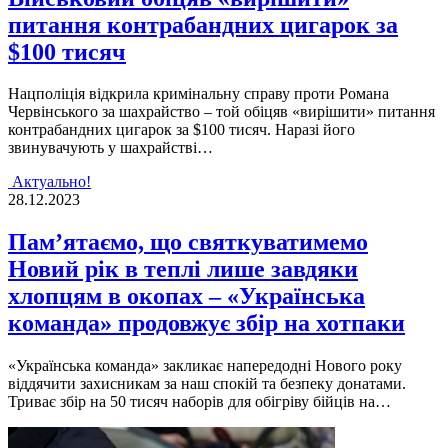
питання контрабандних цигарок за
$100 тисяч
Нацполiцiя вiдкрила кримiнальну справу проти Романа
Червiнського за шахрайство – той обiцяв «вирiшити» питання
контрабандних цигарок за $100 тисяч. Наразi його
звинувачують у шахрайствi…
Актуально!
28.12.2023
Пам’ятаємо, що святкуватимемо
Новий рік в теплі лише завдяки
хлопцям в окопах – «Українська
команда» продовжує збір на хотпаки
«Українська команда» закликає напередоднi Нового року
вiддячити захисникам за наш спокiй та безпеку донатами.
Триває збiр на 50 тисяч наборiв для обiгрiву бiйцiв на…