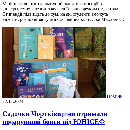
Міністерство освіти планує збільшити стипендії в
університетах, але виплачувати їх лише деяким студентам.
Стипендії підвищать до сум, на які студенти зможуть
вижити, розповів заступник очільника відомства Михайло…
Новини
22.12.2023
Садочки Чортківщини отримали
подарункові бокси від ЮНІСЕФ