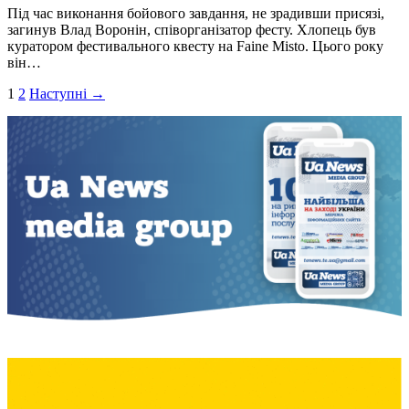
Під час виконання бойового завдання, не зрадивши присязі,
загинув Влад Воронін, співорганізатор фесту. Хлопець був
куратором фестивального квесту на Faine Misto. Цього року
він…
Пагінація
1
2
Наступні →
записів