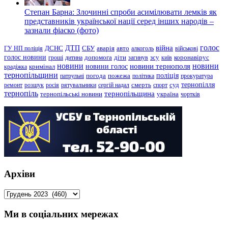
Степан Барна: Злочинні спроби асимілювати лемків як
представників української нації серед інших народів –
зазнали фіаско (фото)
голос
війна
ДТП
ГУ НП поліція
ДСНС
СБУ
аварія
авто
алкоголь
військові
голос новини
зсу
гроші
дитина
допомога
діти
загинув
київ
коронавірус
новини
новини тернополя
новини
новини голос
кримінал
крадіжка
тернопільщини
поліція
патрульні
погода
пожежа
політика
прокуратура
тернопілля
суд
ремонт
розшук
росія
рятувальники
сергій надал
смерть
спорт
тернопіль
тернопільщина
україна
тернопільські новини
чортків
Архіви
Архіви
Ми в соціальних мережах