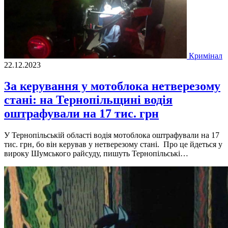
Кримінал
22.12.2023
За керування у мотоблока нетверезому
стані: на Тернопільщині водія
оштрафували на 17 тис. грн
У Тернопiльськiй областi водiя мотоблока оштрафували на 17
тис. грн, бо вiн керував у нетверезому станi. Про це йдеться у
вироку Шумського райсуду, пишуть Тернопiльськi…