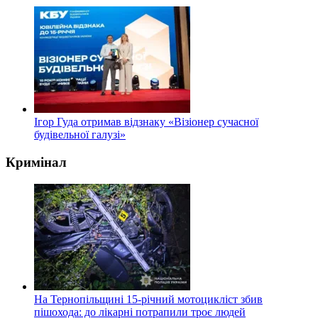
Ігор Гуда отримав відзнаку «Візіонер сучасної
будівельної галузі»
Кримінал
На Тернопільщині 15-річний мотоцикліст збив
пішохода: до лікарні потрапили троє людей