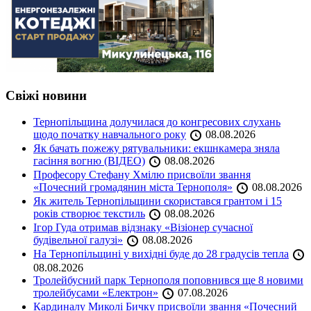
Свіжі новини
Тернопільщина долучилася до конгресових слухань
щодо початку навчального року
08.08.2026
Як бачать пожежу рятувальники: екшнкамера зняла
гасіння вогню (ВІДЕО)
08.08.2026
Професору Стефану Хмілю присвоїли звання
«Почесний громадянин міста Тернополя»
08.08.2026
Як житель Тернопільщини скористався грантом і 15
років створює текстиль
08.08.2026
Ігор Гуда отримав відзнаку «Візіонер сучасної
будівельної галузі»
08.08.2026
На Тернопільщині у вихідні буде до 28 градусів тепла
08.08.2026
Тролейбусний парк Тернополя поповнився ще 8 новими
тролейбусами «Електрон»
07.08.2026
Кардиналу Миколі Бичку присвоїли звання «Почесний