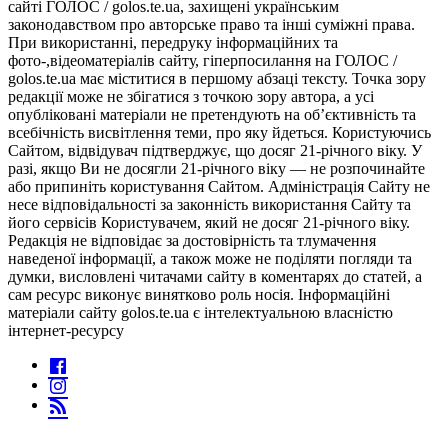
сайті ГОЛОС / golos.te.ua, захищені українським
законодавством про авторське право та інші суміжні права.
При використанні, передруку інформаційних та
фото-,відеоматеріалів сайту, гіперпосилання на ГОЛОС /
golos.te.ua має міститися в першому абзаці тексту. Точка зору
редакції може не збігатися з точкою зору автора, а усі
опубліковані матеріали не претендують на об’єктивність та
всебічність висвітлення теми, про яку йдеться. Користуючись
Сайтом, відвідувач підтверджує, що досяг 21-річного віку. У
разі, якщо Ви не досягли 21-річного віку — не розпочинайте
або припиніть користування Сайтом. Адміністрація Сайту не
несе відповідальності за законність використання Сайту та
його сервісів Користувачем, який не досяг 21-річного віку.
Редакція не відповідає за достовірність та тлумачення
наведеної інформації, а також може не поділяти погляди та
думки, висловлені читачами сайту в коментарях до статей, а
сам ресурс виконує винятково роль носія. Інформаційні
матеріали сайту golos.te.ua є інтелектуальною власністю
інтернет-ресурсу