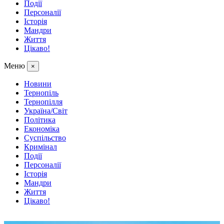
Події
Персоналії
Історія
Мандри
Життя
Цікаво!
Меню
×
Новини
Тернопіль
Тернопілля
Україна/Світ
Політика
Економіка
Суспільство
Кримінал
Події
Персоналії
Історія
Мандри
Життя
Цікаво!