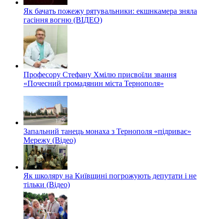
Як бачать пожежу рятувальники: екшнкамера зняла
гасіння вогню (ВІДЕО)
Професору Стефану Хмілю присвоїли звання
«Почесний громадянин міста Тернополя»
Запальний танець монаха з Тернополя «підриває»
Мережу (Відео)
Як школяру на Київщині погрожують депутати і не
тільки (Відео)