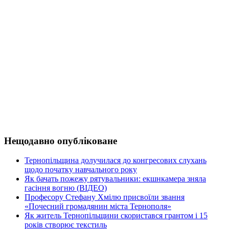
Нещодавно опубліковане
Тернопільщина долучилася до конгресових слухань
щодо початку навчального року
Як бачать пожежу рятувальники: екшнкамера зняла
гасіння вогню (ВІДЕО)
Професору Стефану Хмілю присвоїли звання
«Почесний громадянин міста Тернополя»
Як житель Тернопільщини скористався грантом і 15
років створює текстиль