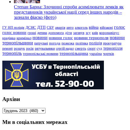
Степан Барна: Злочинні спроби асимілювати лемків як
представників української нації серед інших народів –
зазнали фіаско (фото)
голос
війна
ДТП
ГУ НП поліція
ДСНС
СБУ
аварія
авто
алкоголь
військові
голос новини
зсу
гроші
дитина
допомога
діти
загинув
київ
коронавірус
новини
новини тернополя
новини
новини голос
кримінал
крадіжка
тернопільщини
поліція
патрульні
погода
пожежа
політика
прокуратура
тернопілля
суд
ремонт
розшук
росія
рятувальники
сергій надал
смерть
спорт
тернопіль
тернопільщина
україна
тернопільські новини
чортків
Архіви
Архіви
Ми в соціальних мережах