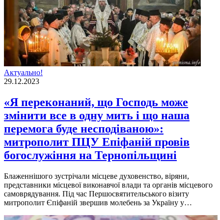
Актуально!
29.12.2023
«Я переконаний, що Господь може
змінити все в одну мить і що наша
перемога буде несподіваною»:
митрополит ПЦУ Епіфаній провів
богослужіння на Тернопільщині
Блаженнішого зустрічали місцеве духовенство, віряни,
представники місцевої виконавчої влади та органів місцевого
самоврядування. Під час Першосвятительського візиту
митрополит Єпіфаній звершив молебень за Україну у…