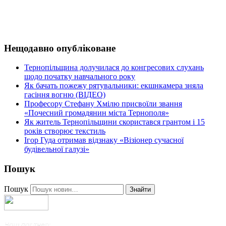
Нещодавно опубліковане
Тернопільщина долучилася до конгресових слухань
щодо початку навчального року
Як бачать пожежу рятувальники: екшнкамера зняла
гасіння вогню (ВІДЕО)
Професору Стефану Хмілю присвоїли звання
«Почесний громадянин міста Тернополя»
Як житель Тернопільщини скористався грантом і 15
років створює текстиль
Ігор Гуда отримав відзнаку «Візіонер сучасної
будівельної галузі»
Пошук
Пошук
Знайти