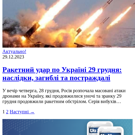
Актуально!
29.12.2023
Ракетний удар по Україні 29 грудня:
наслідки, загиблі та постраждалі
У вечір четверга, 28 грудня, Росія розпочала масовані атаки
дронами на Україну, які продовжилися уночі та зранку 29
грудня продовжили ракетним обстрілом. Серія вибухів…
Пагінація
1
2
Наступні →
записів