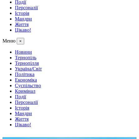
Події
Персоналії
Історія
Мандри
Життя
Цікаво!
Меню
×
Новини
Тернопіль
Тернопілля
Україна/Світ
Політика
Економіка
Суспільство
Кримінал
Події
Персоналії
Історія
Мандри
Життя
Цікаво!