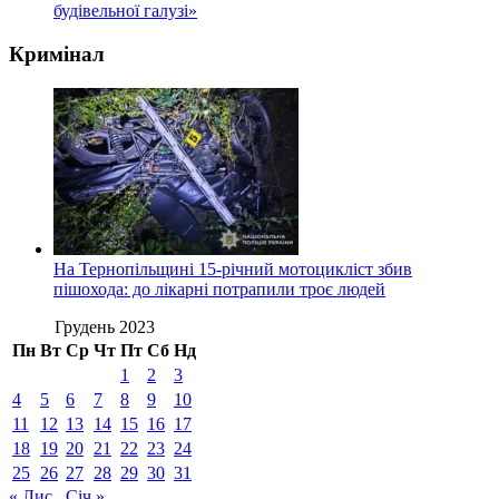
будівельної галузі»
Кримінал
На Тернопільщині 15-річний мотоцикліст збив
пішохода: до лікарні потрапили троє людей
Грудень 2023
Пн
Вт
Ср
Чт
Пт
Сб
Нд
1
2
3
4
5
6
7
8
9
10
11
12
13
14
15
16
17
18
19
20
21
22
23
24
25
26
27
28
29
30
31
« Лис
Січ »