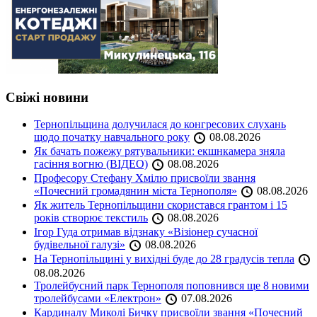
Свіжі новини
Тернопільщина долучилася до конгресових слухань
щодо початку навчального року
08.08.2026
Як бачать пожежу рятувальники: екшнкамера зняла
гасіння вогню (ВІДЕО)
08.08.2026
Професору Стефану Хмілю присвоїли звання
«Почесний громадянин міста Тернополя»
08.08.2026
Як житель Тернопільщини скористався грантом і 15
років створює текстиль
08.08.2026
Ігор Гуда отримав відзнаку «Візіонер сучасної
будівельної галузі»
08.08.2026
На Тернопільщині у вихідні буде до 28 градусів тепла
08.08.2026
Тролейбусний парк Тернополя поповнився ще 8 новими
тролейбусами «Електрон»
07.08.2026
Кардиналу Миколі Бичку присвоїли звання «Почесний