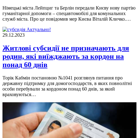
Нiмецькi мiста Лейпциг та Берлiн передали Києву нову партiю
гуманiтарної допомоги – спецавтомобiлi для комунальних
служб мiста. Про це повiдомив мер Києва Вiталiй Кличко.…
Актуально!
29.12.2023
Житлові субсидії не призначають для
родин, які виїжджають за кордон на
понад 60 днів
Торік Кабмін постановою №1041 розглянув питання про
державну підтримку для домогосподарств, в яких повнолітні
особи перебували за кордоном понад 60 днів, за який
враховуються…