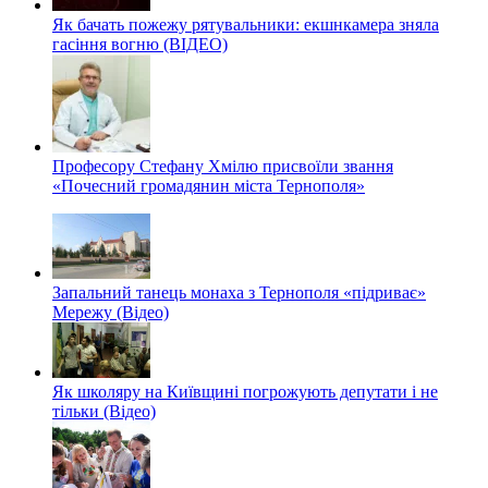
Як бачать пожежу рятувальники: екшнкамера зняла
гасіння вогню (ВІДЕО)
Професору Стефану Хмілю присвоїли звання
«Почесний громадянин міста Тернополя»
Запальний танець монаха з Тернополя «підриває»
Мережу (Відео)
Як школяру на Київщині погрожують депутати і не
тільки (Відео)