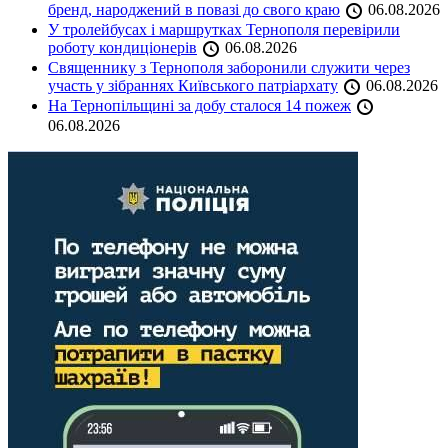
бренд, народжений в повазі до свого краю
06.08.2026
У тролейбусах і маршрутках Тернополя перевірили
роботу кондиціонерів
06.08.2026
Священнику з Тернополя заборонили служити через
участь у зібраннях Київського патріархату
06.08.2026
На Тернопільщині за добу сталося 14 пожеж
06.08.2026