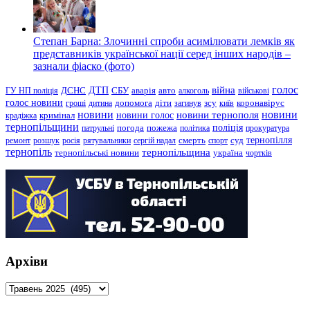
Степан Барна: Злочинні спроби асимілювати лемків як
представників української нації серед інших народів –
зазнали фіаско (фото)
голос
війна
ДТП
ГУ НП поліція
ДСНС
СБУ
аварія
авто
алкоголь
військові
голос новини
зсу
гроші
дитина
допомога
діти
загинув
київ
коронавірус
новини
новини тернополя
новини
новини голос
кримінал
крадіжка
тернопільщини
поліція
патрульні
погода
пожежа
політика
прокуратура
тернопілля
суд
ремонт
розшук
росія
рятувальники
сергій надал
смерть
спорт
тернопіль
тернопільщина
україна
тернопільські новини
чортків
Архіви
Архіви