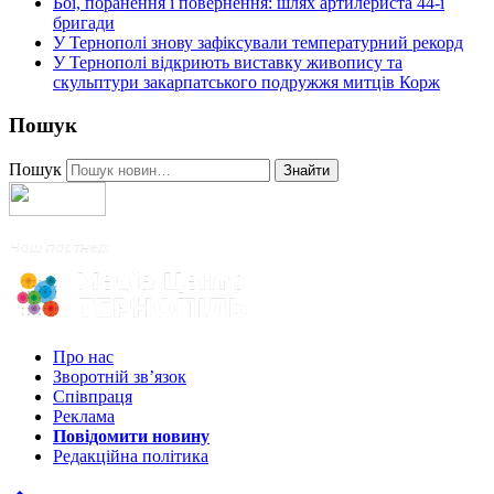
Бої, поранення і повернення: шлях артилериста 44-ї
бригади
У Тернополі знову зафіксували температурний рекорд
У Тернополі відкриють виставку живопису та
скульптури закарпатського подружжя митців Корж
Пошук
Пошук
Знайти
Про нас
Зворотній зв’язок
Співпраця
Реклама
Повідомити новину
Редакційна політика