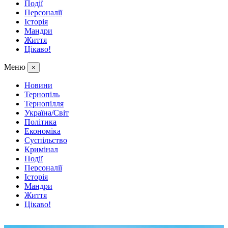
Події
Персоналії
Історія
Мандри
Життя
Цікаво!
Меню
×
Новини
Тернопіль
Тернопілля
Україна/Світ
Політика
Економіка
Суспільство
Кримінал
Події
Персоналії
Історія
Мандри
Життя
Цікаво!