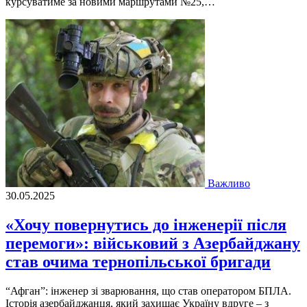
курсуватиме за новими маршрутами №25,…
Важливо
30.05.2025
«Хочу повернутись до інженерії після
перемоги»: військовий з Азербайджану
став очима тернопільської бригади
“Афган”: інженер зі зварювання, що став оператором БПЛА.
Історія азербайджанця, який захищає Україну вдруге – з