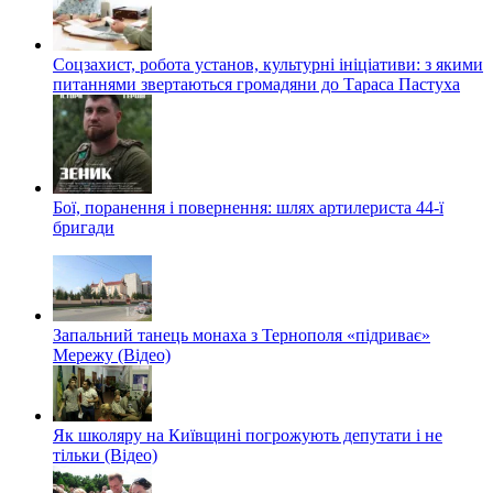
Соцзахист, робота установ, культурні ініціативи: з якими
питаннями звертаються громадяни до Тараса Пастуха
Бої, поранення і повернення: шлях артилериста 44-ї
бригади
Запальний танець монаха з Тернополя «підриває»
Мережу (Відео)
Як школяру на Київщині погрожують депутати і не
тільки (Відео)