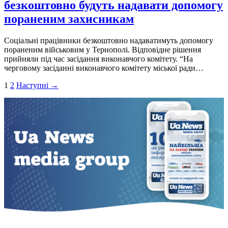
безкоштовно будуть надавати допомогу
пораненим захисникам
Соціальні працівники безкоштовно надаватимуть допомогу
пораненим військовим у Тернополі. Відповідне рішення
прийняли під час засідання виконавчого комітету. “На
черговому засіданні виконавчого комітету міської ради…
Пагінація
1
2
Наступні →
записів