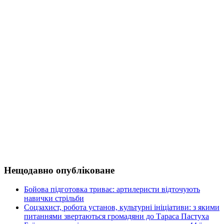
Нещодавно опубліковане
Бойова підготовка триває: артилеристи відточують
навички стрільби
Соцзахист, робота установ, культурні ініціативи: з якими
питаннями звертаються громадяни до Тараса Пастуха