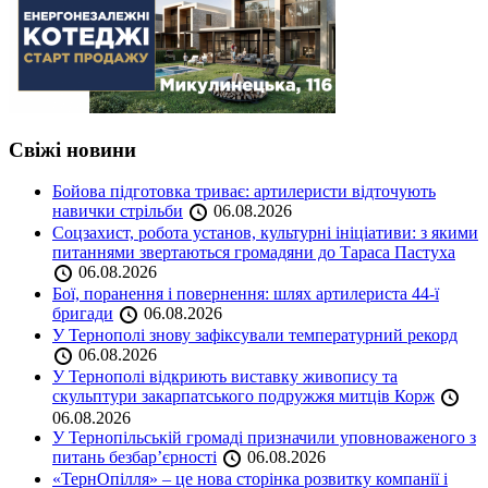
Свіжі новини
Бойова підготовка триває: артилеристи відточують
навички стрільби
06.08.2026
Соцзахист, робота установ, культурні ініціативи: з якими
питаннями звертаються громадяни до Тараса Пастуха
06.08.2026
Бої, поранення і повернення: шлях артилериста 44-ї
бригади
06.08.2026
У Тернополі знову зафіксували температурний рекорд
06.08.2026
У Тернополі відкриють виставку живопису та
скульптури закарпатського подружжя митців Корж
06.08.2026
У Тернопільській громаді призначили уповноваженого з
питань безбар’єрності
06.08.2026
«ТернОпілля» – це нова сторінка розвитку компанії і