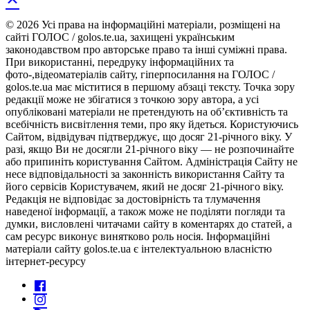
© 2026 Усі права на інформаційні матеріали, розміщені на
сайті ГОЛОС / golos.te.ua, захищені українським
законодавством про авторське право та інші суміжні права.
При використанні, передруку інформаційних та
фото-,відеоматеріалів сайту, гіперпосилання на ГОЛОС /
golos.te.ua має міститися в першому абзаці тексту. Точка зору
редакції може не збігатися з точкою зору автора, а усі
опубліковані матеріали не претендують на об’єктивність та
всебічність висвітлення теми, про яку йдеться. Користуючись
Сайтом, відвідувач підтверджує, що досяг 21-річного віку. У
разі, якщо Ви не досягли 21-річного віку — не розпочинайте
або припиніть користування Сайтом. Адміністрація Сайту не
несе відповідальності за законність використання Сайту та
його сервісів Користувачем, який не досяг 21-річного віку.
Редакція не відповідає за достовірність та тлумачення
наведеної інформації, а також може не поділяти погляди та
думки, висловлені читачами сайту в коментарях до статей, а
сам ресурс виконує винятково роль носія. Інформаційні
матеріали сайту golos.te.ua є інтелектуальною власністю
інтернет-ресурсу