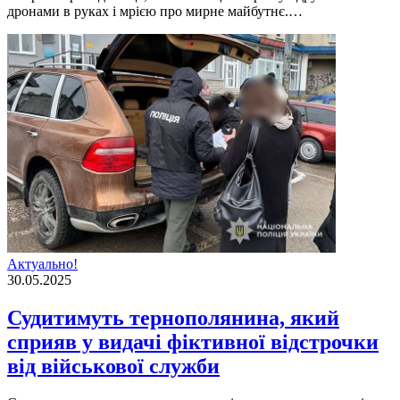
дронами в руках і мрією про мирне майбутнє.…
Актуально!
30.05.2025
Судитимуть тернополянина, який
сприяв у видачі фіктивної відстрочки
від військової служби