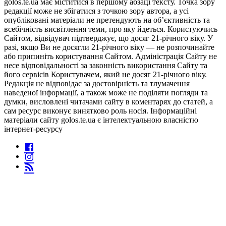
golos.te.ua має міститися в першому абзаці тексту. Точка зору
редакції може не збігатися з точкою зору автора, а усі
опубліковані матеріали не претендують на об’єктивність та
всебічність висвітлення теми, про яку йдеться. Користуючись
Сайтом, відвідувач підтверджує, що досяг 21-річного віку. У
разі, якщо Ви не досягли 21-річного віку — не розпочинайте
або припиніть користування Сайтом. Адміністрація Сайту не
несе відповідальності за законність використання Сайту та
його сервісів Користувачем, який не досяг 21-річного віку.
Редакція не відповідає за достовірність та тлумачення
наведеної інформації, а також може не поділяти погляди та
думки, висловлені читачами сайту в коментарях до статей, а
сам ресурс виконує винятково роль носія. Інформаційні
матеріали сайту golos.te.ua є інтелектуальною власністю
інтернет-ресурсу