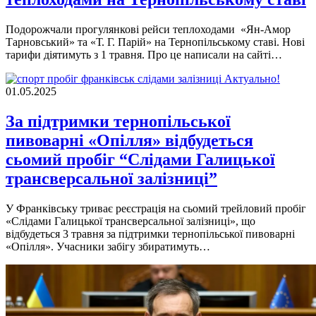
Подорожчали прогулянкові рейси теплоходами «Ян-Амор
Тарновський» та «Т. Г. Парій» на Тернопільському ставі. Нові
тарифи діятимуть з 1 травня. Про це написали на сайті…
Актуально!
01.05.2025
За підтримки тернопільської
пивоварні «Опілля» відбудеться
сьомий пробіг “Слідами Галицької
трансверсальної залізниці”
У Франківську триває реєстрація на сьомий трейловий пробіг
«Слідами Галицької трансверсальної залізниці», що
відбудеться 3 травня за підтримки тернопільської пивоварні
«Опілля». Учасники забігу збиратимуть…