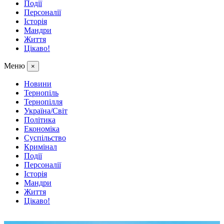
Події
Персоналії
Історія
Мандри
Життя
Цікаво!
Меню
×
Новини
Тернопіль
Тернопілля
Україна/Світ
Політика
Економіка
Суспільство
Кримінал
Події
Персоналії
Історія
Мандри
Життя
Цікаво!