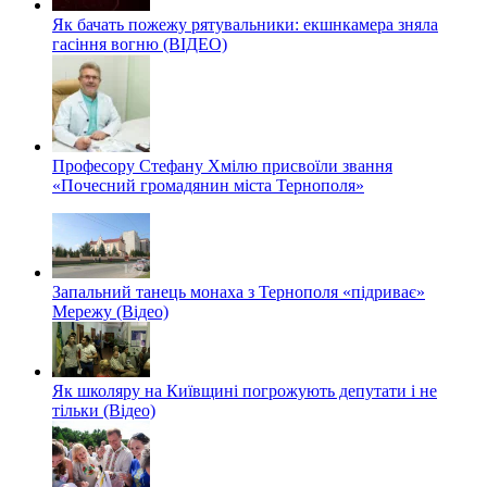
Як бачать пожежу рятувальники: екшнкамера зняла
гасіння вогню (ВІДЕО)
Професору Стефану Хмілю присвоїли звання
«Почесний громадянин міста Тернополя»
Запальний танець монаха з Тернополя «підриває»
Мережу (Відео)
Як школяру на Київщині погрожують депутати і не
тільки (Відео)