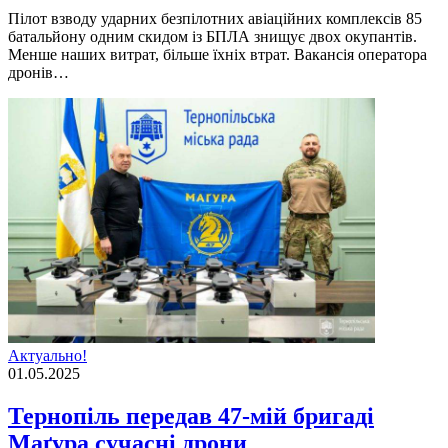
Пілот взводу ударних безпілотних авіаційних комплексів 85
батальйону одним скидом із БПЛА знищує двох окупантів.
Менше наших витрат, більше їхніх втрат. Вакансія оператора
дронів…
Актуально!
01.05.2025
Тернопіль передав 47-мій бригаді
Маґура сучасні дрони