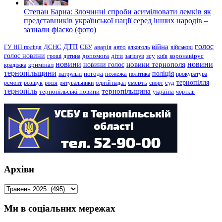
Степан Барна: Злочинні спроби асимілювати лемків як
представників української нації серед інших народів –
зазнали фіаско (фото)
голос
війна
ДТП
ГУ НП поліція
ДСНС
СБУ
аварія
авто
алкоголь
військові
голос новини
зсу
гроші
дитина
допомога
діти
загинув
київ
коронавірус
новини
новини тернополя
новини
новини голос
кримінал
крадіжка
тернопільщини
поліція
патрульні
погода
пожежа
політика
прокуратура
тернопілля
суд
ремонт
розшук
росія
рятувальники
сергій надал
смерть
спорт
тернопіль
тернопільщина
україна
тернопільські новини
чортків
Архіви
Архіви
Ми в соціальних мережах