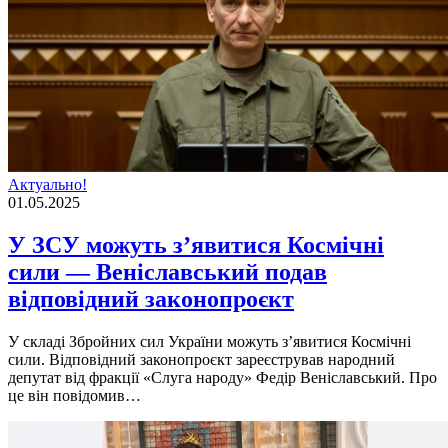
Актуально!
01.05.2025
У ЗСУ можуть з’явитися Космічні
сили — Веніславський подав
відповідний законопроєкт
У складі Збройних сил України можуть з’явитися Космічні
сили. Відповідний законопроєкт зареєстрував народний
депутат від фракції «Слуга народу» Федір Веніславський. Про
це він повідомив…