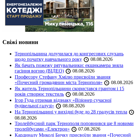
Свіжі новини
Тернопільщина долучилася до конгресових слухань
щодо початку навчального року
08.08.2026
Як бачать пожежу рятувальники: екшнкамера зняла
гасіння вогню (ВІДЕО)
08.08.2026
Професору Стефану Хмілю присвоїли звання
«Почесний громадянин міста Тернополя»
08.08.2026
Як житель Тернопільщини скористався грантом і 15
років створює текстиль
08.08.2026
Ігор Гуда отримав відзнаку «Візіонер сучасної
будівельної галузі»
08.08.2026
На Тернопільщині у вихідні буде до 28 градусів тепла
08.08.2026
Тролейбусний парк Тернополя поповнився ще 8 новими
тролейбусами «Електрон»
07.08.2026
Кардиналу Миколі Бичку присвоїли звання «Почесний