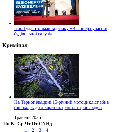
Ігор Гуда отримав відзнаку «Візіонер сучасної
будівельної галузі»
Кримінал
На Тернопільщині 15-річний мотоцикліст збив
пішохода: до лікарні потрапили троє людей
Травень 2025
Пн
Вт
Ср
Чт
Пт
Сб
Нд
1
2
3
4