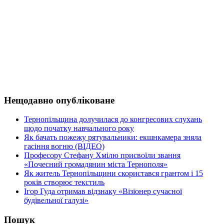
Нещодавно опубліковане
Тернопільщина долучилася до конгресових слухань
щодо початку навчального року
Як бачать пожежу рятувальники: екшнкамера зняла
гасіння вогню (ВІДЕО)
Професору Стефану Хмілю присвоїли звання
«Почесний громадянин міста Тернополя»
Як житель Тернопільщини скористався грантом і 15
років створює текстиль
Ігор Гуда отримав відзнаку «Візіонер сучасної
будівельної галузі»
Пошук