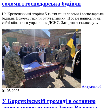
соломи і господарська будівля
На Кременеччині згоріли 5 тисяч тонн соломи і господарська
будівля. Пожежу гасили рятувальники. Про це написали на
сайті обласного управління ДСНС. Загоряння сталося у…
Актуально!
01.05.2025
У Борсуківській громаді в останню
дорогу провели воїна Ігоря Власюка