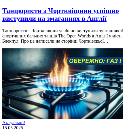
Танцюристи з Чортквіщини успішно
виступили на змаганнях в Англії
Танцюристи з Чортквіщини успішно виступили змаганнях зі
спортивних бальних танців The Open Worlds в Англії у місті
Блекпул. Про це написали на сторінці Чортківскьої…
Актуально!
15.05.2025