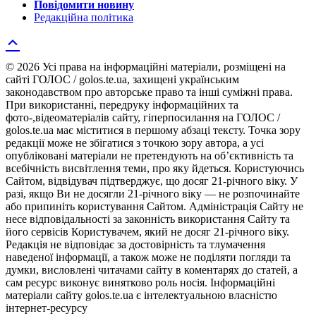
Повідомити новину
Редакційна політика
© 2026 Усі права на інформаційні матеріали, розміщені на
сайті ГОЛОС / golos.te.ua, захищені українським
законодавством про авторське право та інші суміжні права.
При використанні, передруку інформаційних та
фото-,відеоматеріалів сайту, гіперпосилання на ГОЛОС /
golos.te.ua має міститися в першому абзаці тексту. Точка зору
редакції може не збігатися з точкою зору автора, а усі
опубліковані матеріали не претендують на об’єктивність та
всебічність висвітлення теми, про яку йдеться. Користуючись
Сайтом, відвідувач підтверджує, що досяг 21-річного віку. У
разі, якщо Ви не досягли 21-річного віку — не розпочинайте
або припиніть користування Сайтом. Адміністрація Сайту не
несе відповідальності за законність використання Сайту та
його сервісів Користувачем, який не досяг 21-річного віку.
Редакція не відповідає за достовірність та тлумачення
наведеної інформації, а також може не поділяти погляди та
думки, висловлені читачами сайту в коментарях до статей, а
сам ресурс виконує винятково роль носія. Інформаційні
матеріали сайту golos.te.ua є інтелектуальною власністю
інтернет-ресурсу