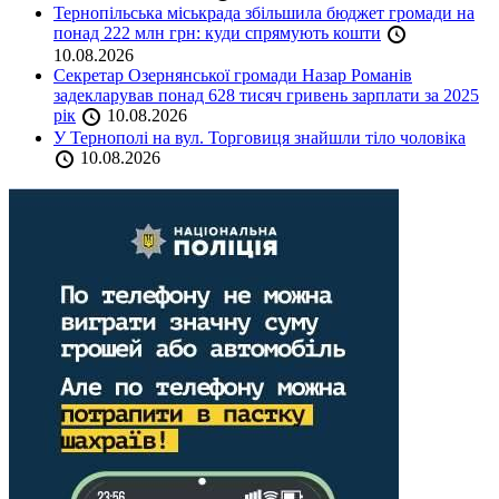
Тернопільська міськрада збільшила бюджет громади на
понад 222 млн грн: куди спрямують кошти
10.08.2026
Секретар Озернянської громади Назар Романів
задекларував понад 628 тисяч гривень зарплати за 2025
рік
10.08.2026
У Тернополі на вул. Торговиця знайшли тіло чоловіка
10.08.2026