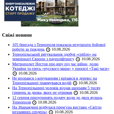
Свіжі новини
105 бригада з Тернополя показала результати бойової
роботи за тиждень
10.08.2026
Тернопільський рятувальник здобув «срібло» на
чемпіонаті Європи з пауерліфтингу
10.08.2026
Митрополит Нестор про віру під час війни, долю
України та єресь «русского мира» у проєкті «Такі часи»
10.08.2026
Не впорався з керуванням і врізався в дерево: на
Тернопільщині травмувався водій
10.08.2026
На Тернопільщині чоловік віддав шахраям 5 тисяч
гривень за дрова, яких не отримав
10.08.2026
12 серпня призупинять подачу води до двох вулиць
Тернополя
10.08.2026
На Збаражчині відбулася прем’єра вистави «Світло
незламних сердець»
10.08.2026