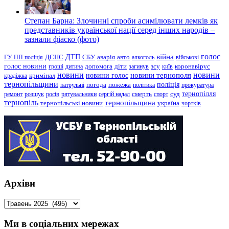
Степан Барна: Злочинні спроби асимілювати лемків як
представників української нації серед інших народів –
зазнали фіаско (фото)
голос
війна
ДТП
ГУ НП поліція
ДСНС
СБУ
аварія
авто
алкоголь
військові
голос новини
зсу
гроші
дитина
допомога
діти
загинув
київ
коронавірус
новини
новини тернополя
новини
новини голос
кримінал
крадіжка
тернопільщини
поліція
патрульні
погода
пожежа
політика
прокуратура
тернопілля
суд
ремонт
розшук
росія
рятувальники
сергій надал
смерть
спорт
тернопіль
тернопільщина
україна
тернопільські новини
чортків
Архіви
Архіви
Ми в соціальних мережах