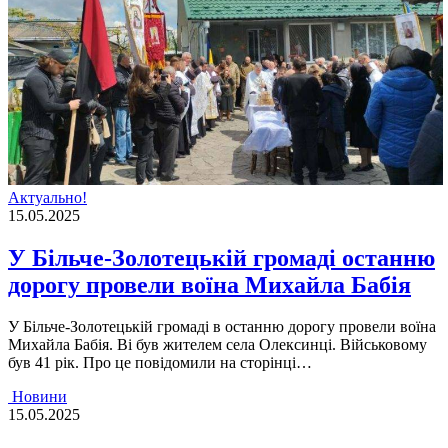
Актуально!
15.05.2025
У Більче-Золотецькій громаді останню
дорогу провели воїна Михайла Бабія
У Більче-Золотецькій громаді в останню дорогу провели воїна
Михайла Бабія. Ві був жителем села Олексинці. Військовому
був 41 рік. Про це повідомили на сторінці…
Новини
15.05.2025