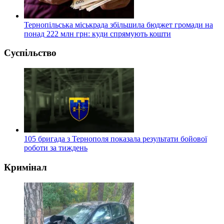
Тернопільська міськрада збільшила бюджет громади на
понад 222 млн грн: куди спрямують кошти
Суспільство
105 бригада з Тернополя показала результати бойової
роботи за тиждень
Кримінал