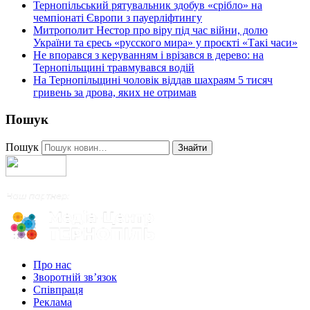
Тернопільський рятувальник здобув «срібло» на
чемпіонаті Європи з пауерліфтингу
Митрополит Нестор про віру під час війни, долю
України та єресь «русского мира» у проєкті «Такі часи»
Не впорався з керуванням і врізався в дерево: на
Тернопільщині травмувався водій
На Тернопільщині чоловік віддав шахраям 5 тисяч
гривень за дрова, яких не отримав
Пошук
Пошук
Знайти
Про нас
Зворотній зв’язок
Співпраця
Реклама