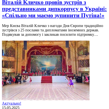
Вiталiй Кличко провiв зустрiв з
представниками дипкорпусу в Українi:
«Спiльно ми маємо зупинити Путiна!»
Мер Києва Віталій Кличко з нагоди Дня Європи традиційно
зустрівся з 25 послами та дипломатами іноземних держав.
Подякував за допомогу і закликав посилити підтримку…
Актуально!
15.05.2025