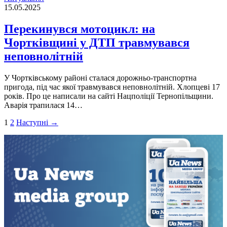
15.05.2025
Перекинувся мотоцикл: на
Чортківщині у ДТП травмувався
неповнолітній
У Чортківському районі сталася дорожньо-транспортна
пригода, під час якої травмувався неповнолітній. Хлопцеві 17
років. Про це написали на сайті Нацполіції Тернопільщини.
Аварія трапилася 14…
Пагінація
1
2
Наступні →
записів