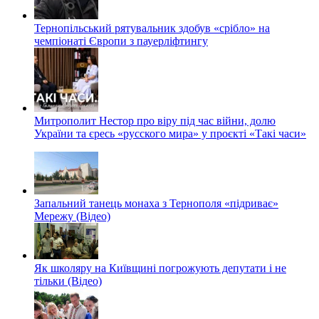
Тернопільський рятувальник здобув «срібло» на
чемпіонаті Європи з пауерліфтингу
Митрополит Нестор про віру під час війни, долю
України та єресь «русского мира» у проєкті «Такі часи»
Запальний танець монаха з Тернополя «підриває»
Мережу (Відео)
Як школяру на Київщині погрожують депутати і не
тільки (Відео)