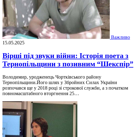
Важливо
15.05.2025
Вірші під звуки війни: Історія поета з
Тернопільщини з позивним “Шекспір”
Володимир, уродженець Чортківського району
Тернопільщини.Його шлях у Збройних Силах України
розпочався ще у 2018 році зі строкової служби, а з початком
повномасштабного вторгнення 25…