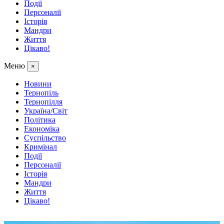
Події
Персоналії
Історія
Мандри
Життя
Цікаво!
Меню
×
Новини
Тернопіль
Тернопілля
Україна/Світ
Політика
Економіка
Суспільство
Кримінал
Події
Персоналії
Історія
Мандри
Життя
Цікаво!