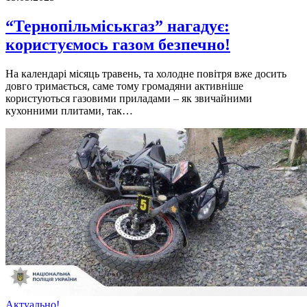
“Тернопільміськгаз” нагадує:
користуємось газом безпечно!
На календарі місяць травень, та холодне повітря вже досить
довго тримається, саме тому громадяни активніше
користуються газовими приладами – як звичайними
кухонними плитами, так…
Актуально!