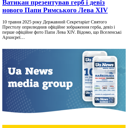
Ватикан презентував герб і девіз
нового Папи Римського Лева XIV
10 травня 2025 року Державний Секретаріат Святого
Престолу оприлюднив офіційне зображення герба, девіз і
перше офіційне фото Папи Лева XIV. Відомо, що Вселенські
Архиєреї…