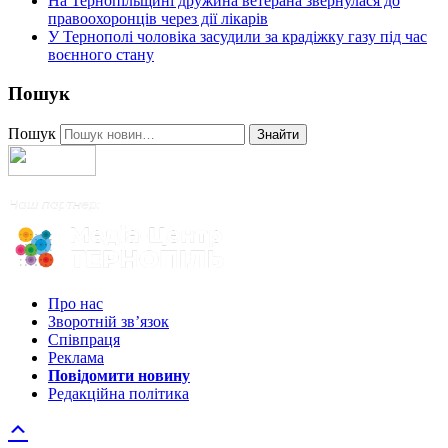
На Тернопільщині дружина ветерана звернулася до
правоохоронців через дії лікарів
У Тернополі чоловіка засудили за крадіжку газу під час
воєнного стану
Пошук
Пошук
Знайти
Про нас
Зворотній зв’язок
Співпраця
Реклама
Повідомити новину
Редакційна політика