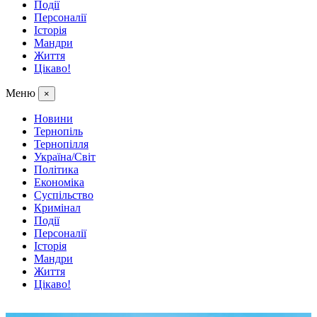
Події
Персоналії
Історія
Мандри
Життя
Цікаво!
Меню
×
Новини
Тернопіль
Тернопілля
Україна/Світ
Політика
Економіка
Суспільство
Кримінал
Події
Персоналії
Історія
Мандри
Життя
Цікаво!