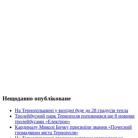
Нещодавно опубліковане
На Тернопільщині у вихідні буде до 28 градусів тепла
Тролейбусний парк Тернополя поповнився ще 8 новими
тролейбусами «Електрон»
Кардиналу Миколі Бичку присвоїли звання «Почесний
громадянин міста Тернополя»