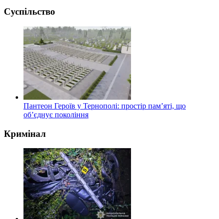
Суспільство
Пантеон Героїв у Тернополі: простір пам’яті, що
об’єднує покоління
Кримінал