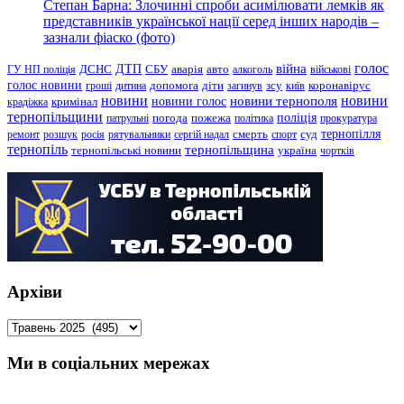
Степан Барна: Злочинні спроби асимілювати лемків як
представників української нації серед інших народів –
зазнали фіаско (фото)
голос
війна
ДТП
ГУ НП поліція
ДСНС
СБУ
аварія
авто
алкоголь
військові
голос новини
зсу
гроші
дитина
допомога
діти
загинув
київ
коронавірус
новини
новини тернополя
новини
новини голос
кримінал
крадіжка
тернопільщини
поліція
патрульні
погода
пожежа
політика
прокуратура
тернопілля
суд
ремонт
розшук
росія
рятувальники
сергій надал
смерть
спорт
тернопіль
тернопільщина
україна
тернопільські новини
чортків
Архіви
Архіви
Ми в соціальних мережах