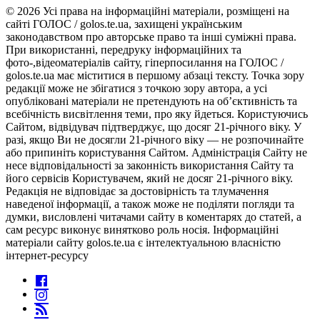
© 2026 Усі права на інформаційні матеріали, розміщені на
сайті ГОЛОС / golos.te.ua, захищені українським
законодавством про авторське право та інші суміжні права.
При використанні, передруку інформаційних та
фото-,відеоматеріалів сайту, гіперпосилання на ГОЛОС /
golos.te.ua має міститися в першому абзаці тексту. Точка зору
редакції може не збігатися з точкою зору автора, а усі
опубліковані матеріали не претендують на об’єктивність та
всебічність висвітлення теми, про яку йдеться. Користуючись
Сайтом, відвідувач підтверджує, що досяг 21-річного віку. У
разі, якщо Ви не досягли 21-річного віку — не розпочинайте
або припиніть користування Сайтом. Адміністрація Сайту не
несе відповідальності за законність використання Сайту та
його сервісів Користувачем, який не досяг 21-річного віку.
Редакція не відповідає за достовірність та тлумачення
наведеної інформації, а також може не поділяти погляди та
думки, висловлені читачами сайту в коментарях до статей, а
сам ресурс виконує винятково роль носія. Інформаційні
матеріали сайту golos.te.ua є інтелектуальною власністю
інтернет-ресурсу