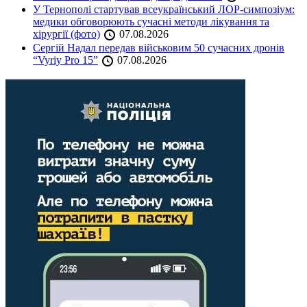
У Тернополі стартував всеукраїнський ЛОР-симпозіум:
медики обговорюють сучасні методи лікування та
хірургії (фото)
07.08.2026
Сергій Надал передав військовим 50 сучасних дронів
“Vyriy Pro 15”
07.08.2026