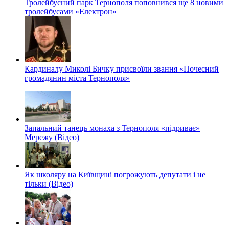
Тролейбусний парк Тернополя поповнився ще 8 новими
тролейбусами «Електрон»
Кардиналу Миколі Бичку присвоїли звання «Почесний
громадянин міста Тернополя»
Запальний танець монаха з Тернополя «підриває»
Мережу (Відео)
Як школяру на Київщині погрожують депутати і не
тільки (Відео)