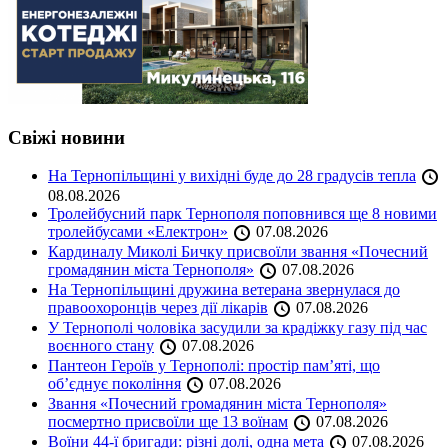
Свіжі новини
На Тернопільщині у вихідні буде до 28 градусів тепла
08.08.2026
Тролейбусний парк Тернополя поповнився ще 8 новими
тролейбусами «Електрон»
07.08.2026
Кардиналу Миколі Бичку присвоїли звання «Почесний
громадянин міста Тернополя»
07.08.2026
На Тернопільщині дружина ветерана звернулася до
правоохоронців через дії лікарів
07.08.2026
У Тернополі чоловіка засудили за крадіжку газу під час
воєнного стану
07.08.2026
Пантеон Героїв у Тернополі: простір пам’яті, що
об’єднує покоління
07.08.2026
Звання «Почесний громадянин міста Тернополя»
посмертно присвоїли ще 13 воїнам
07.08.2026
Воїни 44-ї бригади: різні долі, одна мета
07.08.2026